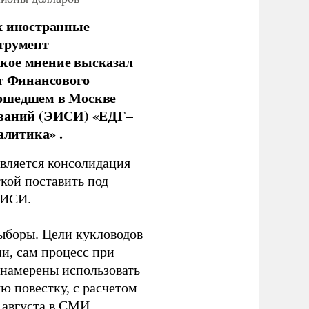
х иностранные
струмент
кое мнение высказал
нт Финансового
рошедшем в Москве
ований (ЭИСИ) «ЕДГ–
алитика» .
является консолидация
кой поставить под
ЭИСИ.
ыборы. Цели кукловодов
и, сам процесс при
 намерены использовать
ю повестку, с расчетом
 августа в СМИ