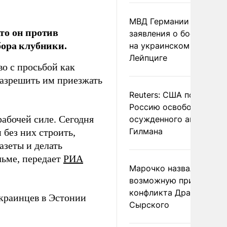
МВД Германии отвергл
то он против
заявления о боеприпас
бора клубники.
на украинском самолет
Лейпциге
о с просьбой как
разрешить им приезжать
Reuters: США попросил
Россию освободить
абочей силе. Сегодня
осужденного американ
Гилмана
 без них строить,
азеты и делать
льме, передает
РИА
Марочко назвал
возможную причину
конфликта Драпатого и
украинцев в Эстонии
Сырского