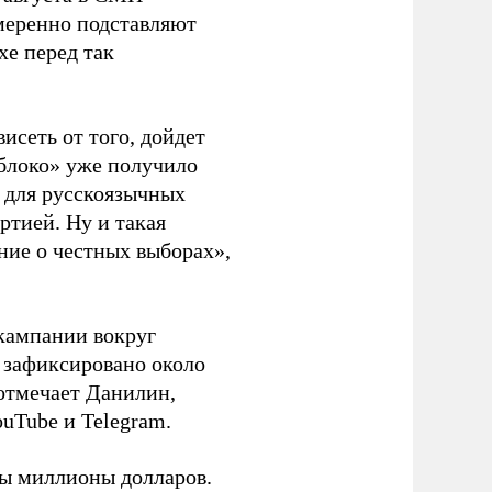
амеренно подставляют
хе перед так
висеть от того, дойдет
блоко» уже получило
а для русскоязычных
ртией. Ну и такая
ние о честных выборах»,
кампании вокруг
о зафиксировано около
 отмечает Данилин,
ouTube и Telegram.
ны миллионы долларов.