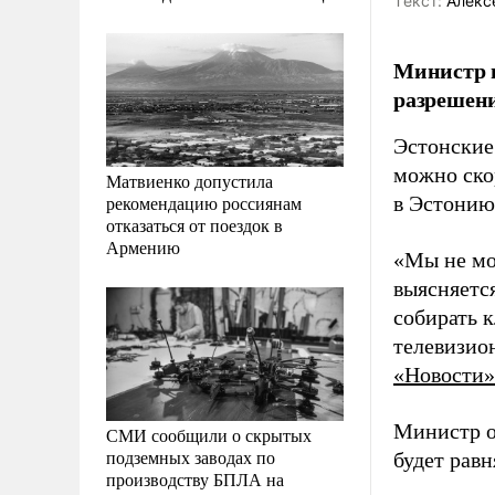
Tекст:
Алекс
Министр и
разрешени
Эстонские
можно ско
Матвиенко допустила
рекомендацию россиянам
в Эстонию
отказаться от поездок в
Армению
«Мы не мо
выясняется
собирать к
телевизио
«Новости»
Министр о
СМИ сообщили о скрытых
подземных заводах по
будет равн
производству БПЛА на