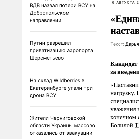
6 АВГУСТА 2
ВДВ назвал потери ВСУ на
Добропольском
«Един
направлении
наста
Путин разрешил
Tекст:
Дарья
приватизацию аэропорта
Шереметьево
Кандидат 
за введен
На склад Wildberries в
«Наставни
Екатеринбурге упали три
нагрузку. 
дрона ВСУ
специалис
уважения к
конечном с
Жители Черниговской
Болилой
Т
области Украины массово
отказались от эвакуации