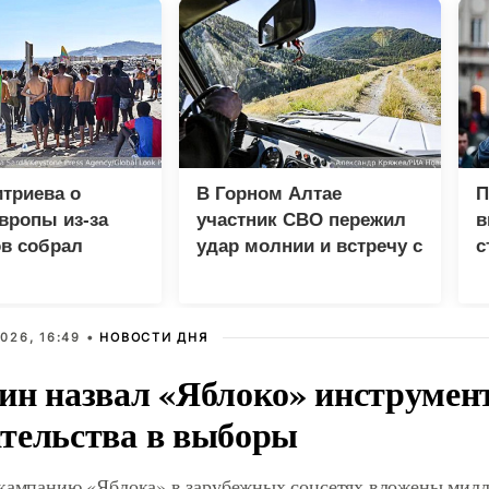
триева о
В Горном Алтае
П
вропы из-за
участник СВО пережил
в
в собрал
удар молнии и встречу с
с
 просмотров в
медведем
026, 16:49 •
НОВОСТИ ДНЯ
ин назвал «Яблоко» инструмен
тельства в выборы
 кампанию «Яблока» в зарубежных соцсетях вложены мил