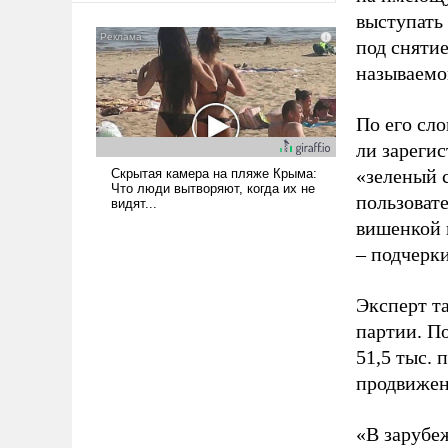
было образом для
выступать
псевдонаучной фантастики,
под снятие
стало всерьез обсуждаемой
называемо
идеей.
По его сло
ли зареги
«зеленый 
пользовате
вишенкой 
– подчерк
Эксперт т
партии. П
51,5 тыс.
продвижени
«В зарубе