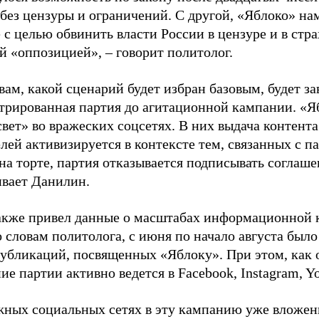
 без цензуры и ограничений. С другой, «Яблоко» н
 с целью обвинить власти России в цензуре и в стра
й «оппозицией», – говорит политолог.
вам, какой сценарий будет избран базовым, будет за
стрированная партия до агитационной кампании. «Я
свет» во вражеских соцсетях. В них выдача контент
лей активизируется в контексте тем, связанных с па
на торте, партия отказывается подписывать соглаше
ивает Данилин.
акже привел данные о масштабах информационной 
о словам политолога, с июня по начало августа был
 публикаций, посвященных «Яблоку». При этом, как
е партии активно ведется в Facebook, Instagram, Y
жных социальных сетях в эту кампанию уже вложе