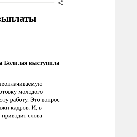
 выплаты
ла Болилая выступила
 неоплачиваемую
готовку молодого
ту работу. Это вопрос
ки кадров. И, в
– приводит слова