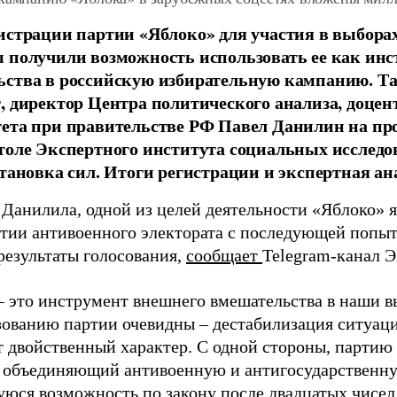
истрации партии «Яблоко» для участия в выбора
 получили возможность использовать ее как ин
ства в российскую избирательную кампанию. Та
, директор Центра политического анализа, доце
тета при правительстве РФ Павел Данилин на п
толе Экспертного института социальных исслед
становка сил. Итоги регистрации и экспертная ан
 Данилила, одной из целей деятельности «Яблоко» 
ртии антивоенного электората с последующей попыт
результаты голосования,
сообщает
Telegram-канал 
– это инструмент внешнего вмешательства в наши в
зованию партии очевидны – дестабилизация ситуаци
т двойственный характер. С одной стороны, партию
, объединяющий антивоенную и антигосударственну
юся возможность по закону после двадцатых чисел