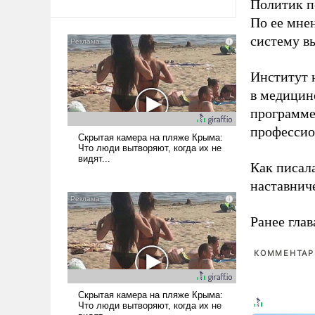
Политик п
По ее мне
систему в
Институт 
в медицине
программе
профессио
Как писал
наставнич
Ранее глав
КОММЕНТАРИ