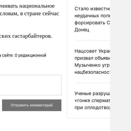
менивать национальное
Стало известно о
словам, в стране сейчас
неудачных попытках ВС
форсировать Северски
Донец
ских гастарбайтеров.
Нацсовет Украины по Т
 сайте. О редакционной
призвал объявить
Музыченко угрозой
нацбезопасности
Ученые разрушили миф
«гонке сперматозоидов
при оплодотворении