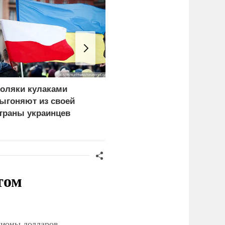
оляки кулаками
ЕС ставит украинских
ыгоняют из своей
уклонистов перед
траны украинцев
выбором между
нищетой и фронтом
том
лионы долларов