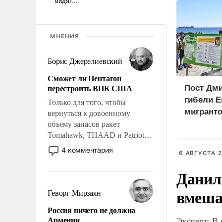
МНЕНИЯ
Борис Джерелиевский
Сможет ли Пентагон
перестроить ВПК США
Пост Дми
гибели Е
Только для того, чтобы
мигранто
вернуться к довоенному
миллион
объему запасов ракет
Tomahawk, THAAD и Patriot
X
США потребуется более трех
4 комментария
6 АВГУСТА 2
лет. Даже небольшая война с
Ираном опустошила
Данил
американские арсеналы.
Сложившаяся ситуация
вмеша
Геворг Мирзаян
означает многолетний период
Россия ничего не должна
уязвимости США, например,
Армении
Эксперт: В