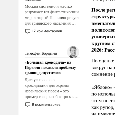
перед Китаем.
Москва системно и жестко
После рег
разрушает тот фантастический
структуры
мир, который Пашинян рисует
вмешатель
для армянского населения.
политолог
Мир, где политические
17 комментариев
прожекты будут безусловно
универси
оплачиваться за счет
круглом с
российских
2026: Рас
налогоплательщиков и где
Тимофей Бордачёв
Еревану за свои поступки не
По оценке
«Большая крокодила» из
нужно отвечать.
Израиля показала проблему
вокруг па
границ допустимого
сомнение 
Дискуссия о рве с
крокодилами для охраны
«Яблоко» 
израильских тюрем – это
по исполь
пример того, как быстро мы
этом носи
двигаемся по пути
9 комментариев
как рупор
революционных изменений.
на имеющу
То, что несколько лет назад