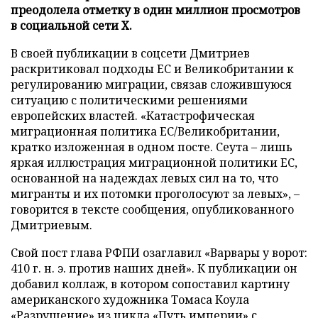
преодолела отметку в один миллион просмотров
в социальной сети X.
В своей публикации в соцсети Дмитриев
раскритиковал подходы ЕС и Великобритании к
регулированию миграции, связав сложившуюся
ситуацию с политическими решениями
европейских властей. «Катастрофическая
миграционная политика ЕС/Великобритании,
кратко изложенная в одном посте. Сеута – лишь
яркая иллюстрация миграционной политики ЕС,
основанной на надеждах левых сил на то, что
мигранты и их потомки проголосуют за левых», –
говорится в тексте сообщения, опубликованного
Дмитриевым.
Свой пост глава РФПИ озаглавил «Варвары у ворот:
410 г. н. э. против наших дней». К публикации он
добавил коллаж, в котором сопоставил картину
американского художника Томаса Коула
«Разрушение» из цикла «Путь империи» с