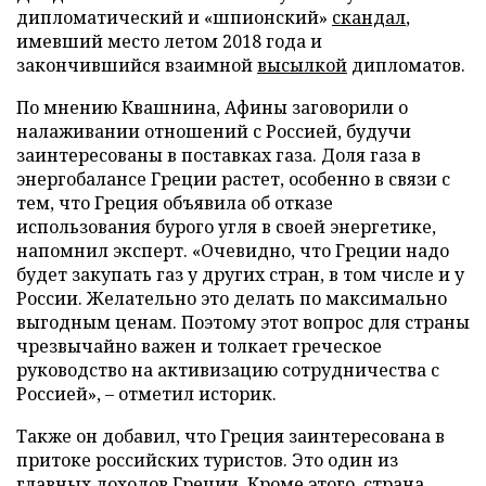
дипломатический и «шпионский»
скандал
,
имевший место летом 2018 года и
закончившийся взаимной
высылкой
дипломатов.
По мнению Квашнина, Афины заговорили о
налаживании отношений с Россией, будучи
заинтересованы в поставках газа. Доля газа в
энергобалансе Греции растет, особенно в связи с
тем, что Греция объявила об отказе
использования бурого угля в своей энергетике,
напомнил эксперт. «Очевидно, что Греции надо
будет закупать газ у других стран, в том числе и у
России. Желательно это делать по максимально
выгодным ценам. Поэтому этот вопрос для страны
чрезвычайно важен и толкает греческое
руководство на активизацию сотрудничества с
Россией», – отметил историк.
Также он добавил, что Греция заинтересована в
притоке российских туристов. Это один из
главных доходов Греции. Кроме этого, страна