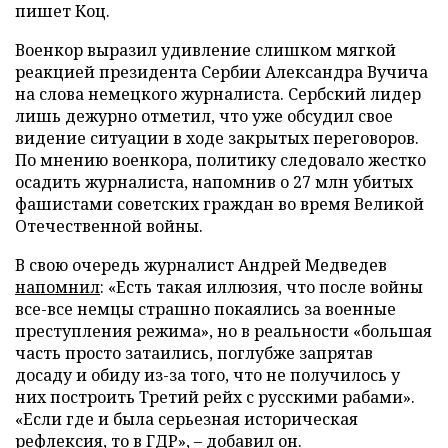
пишет Коц.
Военкор выразил удивление слишком мягкой
реакцией президента Сербии Александра Вучича
на слова немецкого журналиста. Сербский лидер
лишь дежурно отметил, что уже обсудил свое
видение ситуации в ходе закрытых переговоров.
По мнению военкора, политику следовало жестко
осадить журналиста, напомнив о 27 млн убитых
фашистами советских граждан во время Великой
Отечественной войны.
В свою очередь журналист Андрей Медведев
напомнил
: «Есть такая иллюзия, что после войны
все-все немцы страшно покаялись за военные
преступления режима», но в реальности «большая
часть просто затаились, поглубже запрятав
досаду и обиду из-за того, что не получилось у
них построить Третий рейх с русскими рабами».
«Если где и была серьезная историческая
рефлексия, то в ГДР», – добавил он.