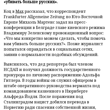
«убивать больше русских».
Коц в
Мах
рассказал, что корреспондент
Frankfurter Allgemeine Zeitung по Юго-Восточной
Европе Михаэль Мартенс задал на пресс-
конференции в Белграде главе киевского режима
Владимиру Зеленскому провокационный вопрос:
«Что мы конкретно можем сделать, чтобы помочь
вам убивать больше русских?». Позже журналист
попытался оправдаться в социальных сетях,
заявив о нормальности подобных обсуждений.
Выяснилось, что дед репортера был членом
НСДАП и получил должность государственного
прокурора по личному распоряжению Адольфа
Гитлера. В годы войны он служил офицером в
штабе оперативного руководства вермахта под
командованием казненного в Нюрнберге
Альфреда Йодля. После поражения под
Сталинградом нацист добился перевода в
Норвегию ради спасения собственной жизни,