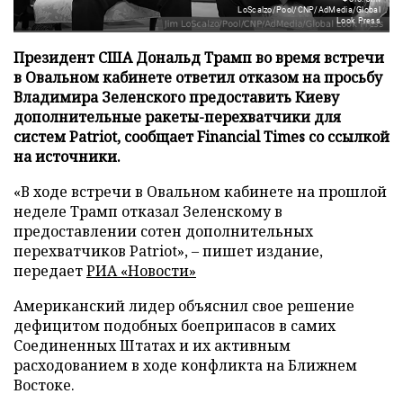
LoScalzo/Pool/CNP/AdMedia/Global
Look Press
Президент США Дональд Трамп во время встречи
в Овальном кабинете ответил отказом на просьбу
Владимира Зеленского предоставить Киеву
дополнительные ракеты-перехватчики для
систем Patriot, сообщает Financial Times со ссылкой
на источники.
«В ходе встречи в Овальном кабинете на прошлой
неделе Трамп отказал Зеленскому в
предоставлении сотен дополнительных
перехватчиков Patriot», – пишет издание,
передает
РИА «Новости»
Американский лидер объяснил свое решение
дефицитом подобных боеприпасов в самих
Соединенных Штатах и их активным
расходованием в ходе конфликта на Ближнем
Востоке.