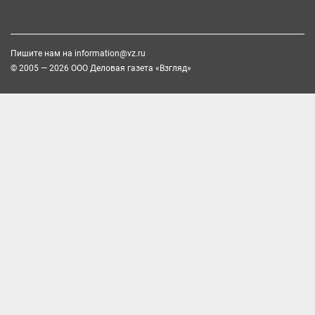
Пишите нам на
information@vz.ru
© 2005 — 2026 ООО Деловая газета «Взгляд»