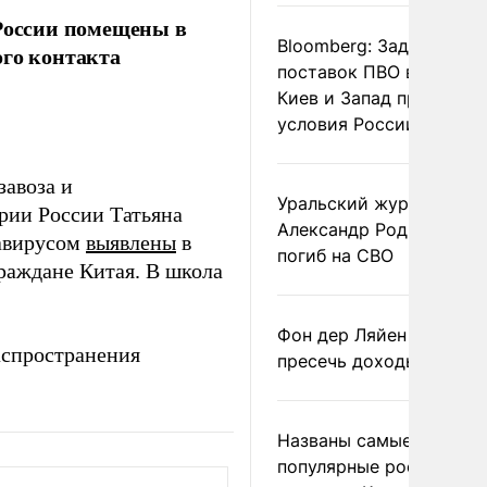
 России помещены в
Bloomberg: Задержка
ого контакта
поставок ПВО вынудит
Киев и Запад принять
условия России
завоза и
Уральский журналист
рии России Татьяна
Александр Родионов
навирусом
выявлены
в
погиб на СВО
граждане Китая. В школа
Фон дер Ляйен призвал
аспространения
пресечь доходы России
Названы самые
популярные российски