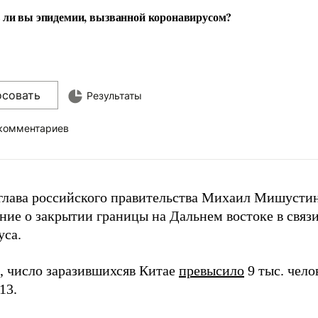
 ли вы эпидемии, вызванной коронавирусом?
осовать
Результаты
 комментариев
глава российского правительства Михаил Мишусти
ние о закрытии границы на Дальнем востоке в связ
уса.
 число заразившихсяв Китае
превысило
9 тыс. чело
13.