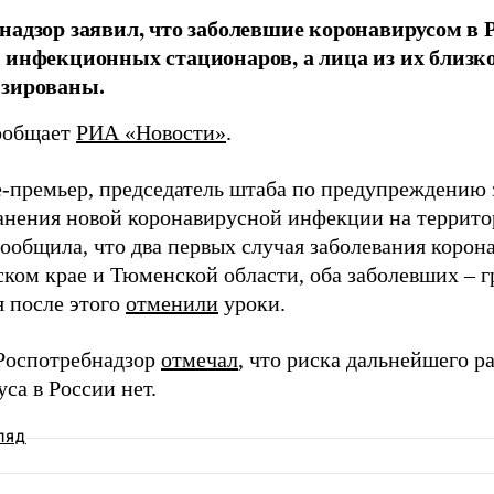
надзор заявил, что заболевшие коронавирусом в
 инфекционных стационаров, а лица из их близк
изированы.
ообщает
РИА «Новости»
.
е-премьер, председатель штаба по предупреждению 
анения новой коронавирусной инфекции на террито
сообщила, что два первых случая заболевания коро
ском крае и Тюменской области, оба заболевших – 
я после этого
отменили
уроки.
Роспотребнадзор
отмечал
, что риска дальнейшего р
са в России нет.
ЛЯД