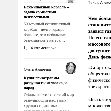
казалось, что эти вопросы
Tекст:
Алекс
Безэкипажный корабль –
решены раз и навсегда, но –
задача со многими
нет, не решены.
неизвестными
Чем больш
становитс
500-тонный безэкипажный
корабль – нечто гораздо
заявил г
большее, чем небольшие
По его сл
безэкипажные катера,
массового
применение которых уже
4 комментария
доступнее
стало обыденностью. Задача по
День физ
созданию такого корабля очень
сложна и амбициозна. Однако
«Спорт ока
и ее реализация радикально
Ольга Андреева
поднимет наши боевые
общества 
Культ психотравмы
возможности.
физическо
разрушает и человека, и
трехкратн
народ
Обиды на этот жестокий мир,
«Быть спо
разрушающий нас, таких
множество
хрупких и ранимых,