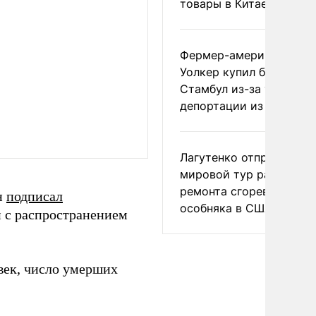
товары в Китае
Фермер-американец
Уолкер купил билет в
Стамбул из-за угрозы
депортации из России
Лагутенко отправился в
мировой тур ради
ремонта сгоревшего
н
подписал
особняка в США
и с распространением
век, число умерших