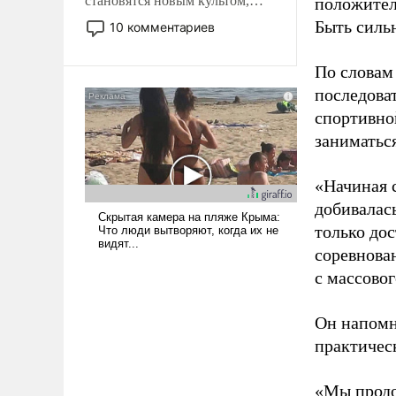
становятся новым культом,
положител
постепенно вытесняя и
Быть силь
10 комментариев
отменяя традиционное
требование к человеку – быть
По словам
мужественным и твердым под
последоват
ударами судьбы, брать на себя
спортивно
ответственность, помогать
слабым, идти вперед и
заниматьс
адаптироваться.
«Начиная 
добивалас
только до
соревнова
с массовог
Он напомн
практическ
«Мы продо