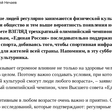
ей Нечаев
е людей регулярно занимаются физической культ
я общество и тем выше вероятность появления 
азете ВЗГЛЯД трехкратный олимпийский чемпион
овам, «Единая Россия» последовательно поддержи
 спорта, добиваясь того, чтобы спортивная инфр
 для жителей всей страны. Напомним, в эту суббо
культурника.
зывает огромное влияние не только на здоровье чел
в целом. Поэтому важно создавать условия, при кот
й культурой смогут люди любого возраста», – заяви
ый олимпийский чемпион, член Высшего совета «Е
ртивным в любом возрасте очень важно и приятно. 
 исследований, которые подтверждают: регулярные