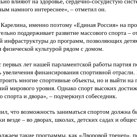
ьно влияют на здоровье, сердечно-сосудистую сист
ным намного интереснее», – отметил он.
 Карелина, именно поэтому «Единая Россия» на пр
ельно поддерживает развитие массового спорта – о
й инфраструктуры до программ, позволяющих детя
я физической культурой рядом с домом.
с первых лет нашей парламентской работы партия п
ь увеличения финансирования спортивной отрасли. 
строить многие спортивные объекты, но и выйти на 
ний мирового уровня. Однако спорт высоких достиж
о спорта и двора», – подчеркнул собеседник.
ил, что возможность заниматься спортом должна б
и везде – во дворах, школах, детских садах и обще
лжаем такие программы, как «Дворовой тренер», п