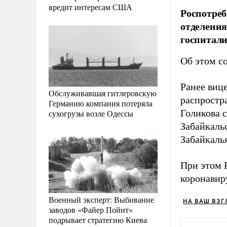
вредит интересам США
Роспотреб
отделения
госпитал
Об этом с
Ранее виц
Обслуживавшая гитлеровскую
распростр
Германию компания потеряла
Голикова 
сухогрузы возле Одессы
Забайкаль
Забайкаль
При этом 
коронавиру
Военный эксперт: Выбивание
НА ВАШ ВЗГ
заводов «Файер Пойнт»
подрывает стратегию Киева