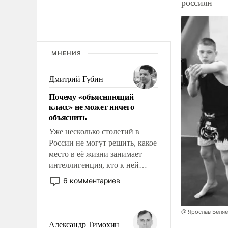
россиян
МНЕНИЯ
Дмитрий Губин
Почему «объясняющий
класс» не может ничего
объяснить
Уже несколько столетий в
России не могут решить, какое
место в её жизни занимает
интеллигенция, кто к ней
принадлежит, а кого из неё
6 комментариев
исключили с правом
восстановления и без оного. И
чем она отличается от просто
@ Ярослав Беля
образованных людей. Иногда
Александр Тимохин