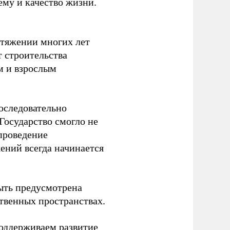
ему и качество жизни.
отяжении многих лет
т строительства
м и взрослым
оследовательно
Государство смогло не
проведение
ений всегда начинается
ыть предусмотрена
ственных пространствах.
оддерживаем развитие