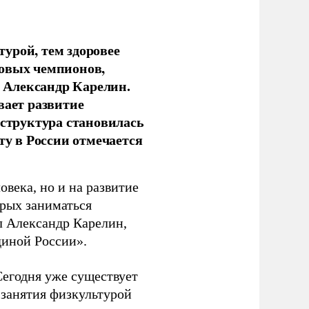
урой, тем здоровее
новых чемпионов,
 Александр Карелин.
вает развитие
аструктура становилась
ту в России отмечается
овека, но и на развитие
орых заниматься
л Александр Карелин,
диной России».
Сегодня уже существует
 занятия физкультурой