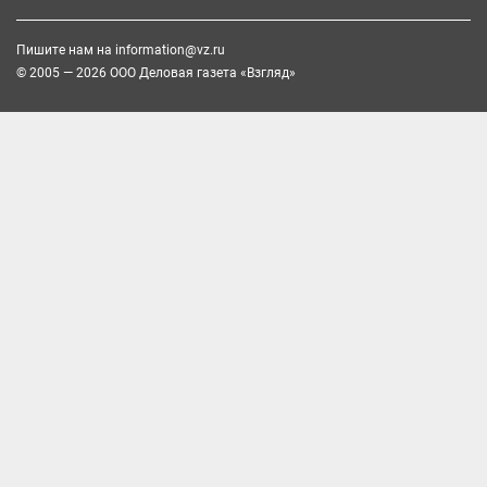
Пишите нам на
information@vz.ru
© 2005 — 2026 ООО Деловая газета «Взгляд»