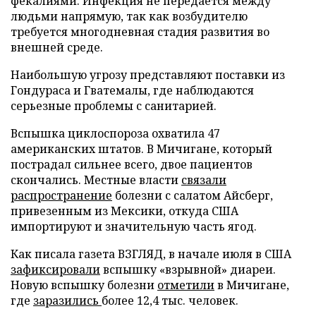
фекалиями. Инфекция не передается между
людьми напрямую, так как возбудителю
требуется многодневная стадия развития во
внешней среде.
Наибольшую угрозу представляют поставки из
Гондураса и Гватемалы, где наблюдаются
серьезные проблемы с санитарией.
Вспышка циклоспороза охватила 47
американских штатов. В Мичигане, который
пострадал сильнее всего, двое пациентов
скончались. Местные власти
связали
распространение
болезни с салатом Айсберг,
привезенным из Мексики, откуда США
импортируют и значительную часть ягод.
Как писала газета ВЗГЛЯД, в начале июля в США
зафиксировали
вспышку «взрывной» диареи.
Новую вспышку болезни
отметили
в Мичигане,
где
заразились
более 12,4 тыс. человек.