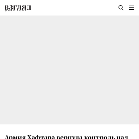
Армия Хафтара вернула контроль над