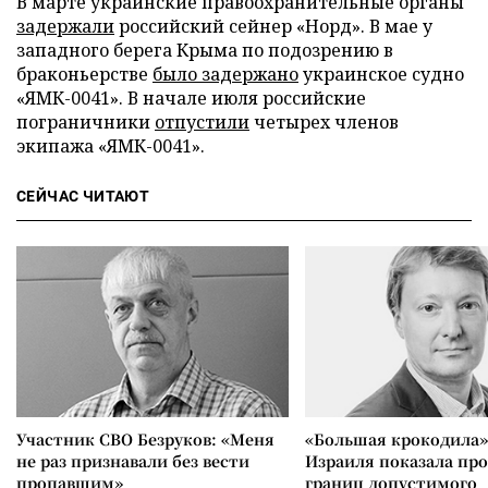
В марте украинские правоохранительные органы
задержали
российский сейнер «Норд». В мае у
западного берега Крыма по подозрению в
браконьерстве
было задержано
украинское судно
«ЯМК-0041». В начале июля российские
пограничники
отпустили
четырех членов
экипажа «ЯМК-0041».
СЕЙЧАС ЧИТАЮТ
Участник СВО Безруков: «Меня
«Большая крокодила»
не раз признавали без вести
Израиля показала пр
пропавшим»
границ допустимого