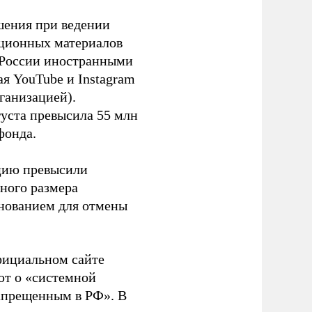
шения при ведении
ационных материалов
в России иностранными
я YouTube и Instagram
ганизацией).
густа превысила 55 млн
фонда.
ацию превысили
ного размера
основанием для отмены
фициальном сайте
ют о «системной
апрещенным в РФ». В