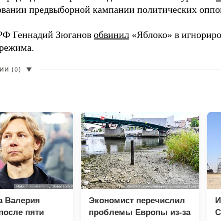
вании предвыборной кампании политических оппо
РФ Геннадий Зюганов
обвинил
«Яблоко» в игнорир
 режима.
И (0)
▼
а Валерия
Экономист перечислил
И
после пяти
проблемы Европы из-за
С