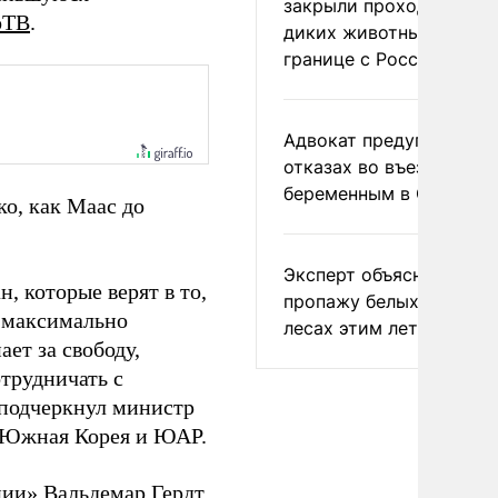
закрыли проходы для
оТВ
.
диких животных на
границе с Россией
Адвокат предупредил о
отказах во въезде
беременным в США
ко, как Маас до
Эксперт объяснил
, которые верят в то,
пропажу белых грибов 
 максимально
лесах этим летом
ет за свободу,
отрудничать с
 подчеркнул министр
, Южная Корея и ЮАР.
нии» Вальдемар Гердт