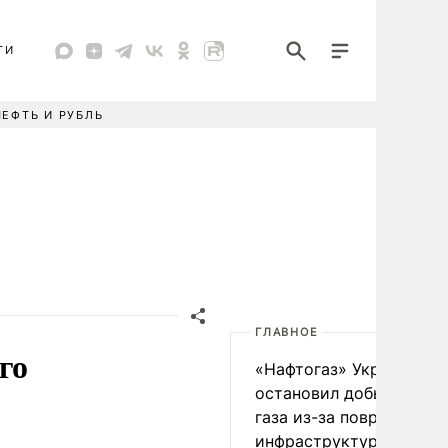
ТИ
НЕФТЬ И РУБЛЬ
ГЛАВНОЕ
го
«Нафтогаз» Украины
остановил добычу нефт
газа из-за повреждения
инфраструктуры