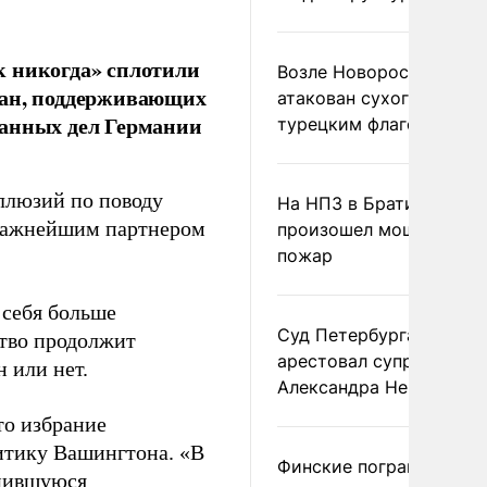
к никогда» сплотили
Возле Новороссийска
ран, поддерживающих
атакован сухогруз под
ранных дел Германии
турецким флагом
иллюзий по поводу
На НПЗ в Братиславе
 важнейшим партнером
произошел мощный
пожар
 себя больше
Суд Петербурга заочно
ство продолжит
арестовал супругу
 или нет.
Александра Невзорова
то избрание
итику Вашингтона. «В
Финские пограничники
енившуюся