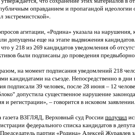
 утверждается, что сохранение этих материалов в о
«публичным оправданием и пропагандой идеологии 
ал экстремистской».
просов агитации, «Родина» указала на нарушения, 
ыли допущены еще на этапе выдвижения кандидатов. 
 что у 218 из 269 кандидатов уведомления об отсу
активов были подписаны до проведения предвыборног
разом, на момент подписания уведомлений 218 чело
ми кандидатами на съезде. Непосредственно в дни 
я подписали 39 человек, после 28 июня – 12 челов
блоко" допустила существенное нарушение законода
 и регистрации», – говорится в исковом заявлении
а газета ВЗГЛЯД, Верховный суд России
получил
ис
гистрации федерального списка кандидатов в депут
 Председатель партии «Родина» Алексей Журавлев
з