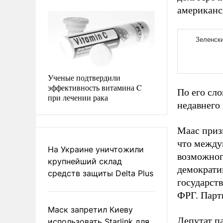
американс
Ученые подтвердили
эффективность витамина C
По его сло
при лечении рака
недавнего
Маас призв
что между
На Украине уничтожили
возможног
крупнейший склад
демократию
средств защиты Delta Plus
государст
ФРГ. Парт
Маск запретил Киеву
Депутат п
использовать Starlink для