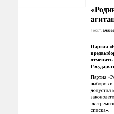
«Роди
агита
Tекст:
Елиза
Партия «Р
предвыбор
отменить 
Государст
Партия «Р
выборов в
допустил 
законодат
экстремиз
списка».