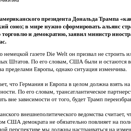
 Никитина
американского президента Дональда Трампа «ка
ий союз; в мире нужно сформировать альянс ст
 торговлю и демократию, заявил министр иност
ас.
 немецкой газете Die Welt он призвал не строить 
ых Штатов. По его словам, США были и остаются
за пределами Европы, однако ситуация изменчива.
ет, что Германия и Европа в целом должна взять на
нности. По его словам, трансатлантическое партнер
ть вне зависимости от того, будет Трамп переизбран
манского внешнеполитического ведомства считает, ч
ом США демократа не обязательно повлияет на пол
ной перспективе мы должны настраиваться на изм