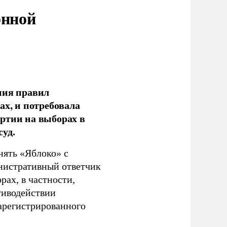
онной
ния правил
ах, и потребовала
ртии на выборах в
уд.
нять «Яблоко» с
инистративный ответчик
ах, в частности,
тиводействии
зарегистрированного