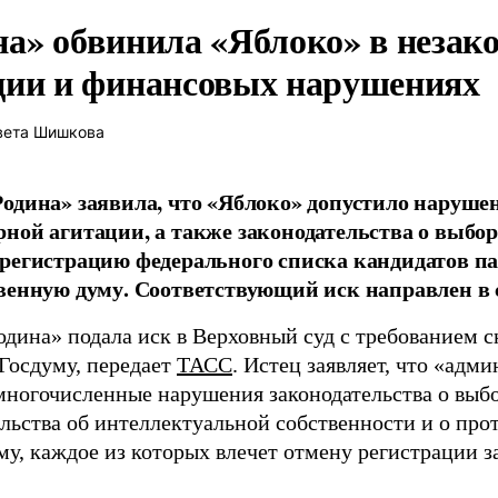
на» обвинила «Яблоко» в незак
ции и финансовых нарушениях
вета Шишкова
одина» заявила, что «Яблоко» допустило наруше
ной агитации, а также законодательства о выбор
регистрацию федерального списка кандидатов па
венную думу. Соответствующий иск направлен в с
одина» подала иск в Верховный суд с требованием с
 Госдуму, передает
ТАСС
. Истец заявляет, что «адм
многочисленные нарушения законодательства о выбор
ельства об интеллектуальной собственности и о про
му, каждое из которых влечет отмену регистрации 