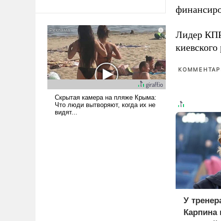
финансиро
Ираном опустошила
американские арсеналы.
Сложившаяся ситуация
Лидер КП
означает многолетний период
киевского
уязвимости США, например,
перед Китаем.
КОММЕНТАРИ
У тренер
Карпина 