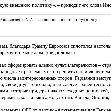
кую внешнюю политику», – приводит его слова
Ин
вам, благодаря Трампу Евросоюз сплотился настоль
 времени не мог даже предположить.
ал сформировать альянс мультилатералистов – стран
народные проблемы можно решить с привлечением
о числа заинтересованных сторон. Германия выступа
, свободную торговлю, и ей следует более тесно с
вами, которые придерживаются сходных ценностей,
нерами такого альянса могут стать Канада, Япония
арламента ФРГ от партии «Альтернатива для Герма