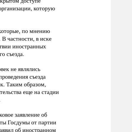
ткрытом доступе
организации, которую
которые, по мнению
В частности, в иске
тствии иностранных
о съезда.
век не являлись
проведения съезда
ек. Таким образом,
тельства еще на стадии
.
ковое заявление об
аты Госдумы от партии
аявил
об иностранном