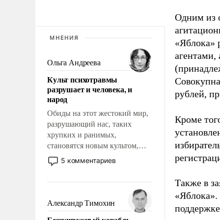
Одним из 
агитацион
МНЕНИЯ
«Яблока» 
агентами,
Ольга Андреева
(принадле
Культ психотравмы
Совокупная
разрушает и человека, и
рублей, пр
народ
Обиды на этот жестокий мир,
Кроме тог
разрушающий нас, таких
установле
хрупких и ранимых,
избиратель
становятся новым культом,
постепенно вытесняя и
регистрац
5 комментариев
отменяя традиционное
требование к человеку – быть
Также в з
мужественным и твердым под
«Яблока».
ударами судьбы, брать на себя
Александр Тимохин
поддержке
ответственность, помогать
Безэкипажный корабль –