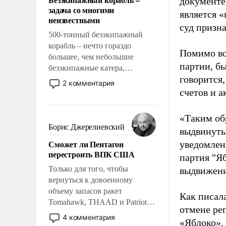
документе
слабым, идти вперед и
задача со многими
адаптироваться.
является 
неизвестными
суд призн
500-тонный безэкипажный
корабль – нечто гораздо
Помимо во
большее, чем небольшие
партии, б
безэкипажные катера,
говорится,
применение которых уже
2 комментария
стало обыденностью. Задача по
счетов и 
созданию такого корабля очень
сложна и амбициозна. Однако
«Таким об
и ее реализация радикально
Борис Джерелиевский
выдвинуты
поднимет наши боевые
Сможет ли Пентагон
уведомлени
возможности.
перестроить ВПК США
партия "Я
Только для того, чтобы
выдвижения
вернуться к довоенному
объему запасов ракет
Как писал
Tomahawk, THAAD и Patriot
отмене ре
США потребуется более трех
4 комментария
«Яблоко».
лет. Даже небольшая война с