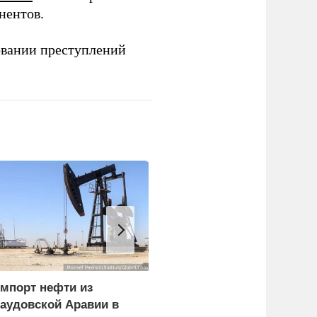
нентов.
овании преступлений
мпорт нефти из
В Горном Алтае
аудовской Аравии в
участник СВО пережил