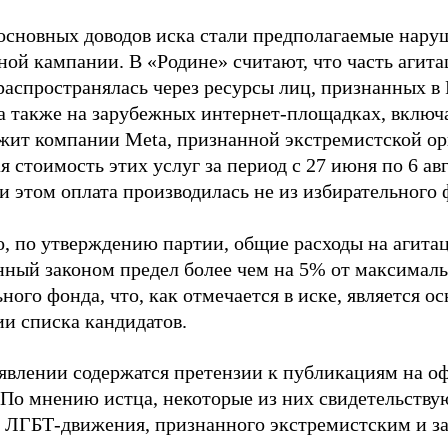
основных доводов иска стали предполагаемые нару
ной кампании. В «Родине» считают, что часть агит
распространялась через ресурсы лиц, признанных 
 а также на зарубежных интернет-площадках, включа
жит компании Meta, признанной экстремистской ор
 стоимость этих услуг за период с 27 июня по 6 ав
и этом оплата производилась не из избирательного 
о, по утверждению партии, общие расходы на агит
нный законом предел более чем на 5% от максималь
ного фонда, что, как отмечается в иске, является 
ии списка кандидатов.
аявлении содержатся претензии к публикациям на о
 По мнению истца, некоторые из них свидетельству
 ЛГБТ-движения, признанного экстремистским и з