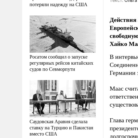
Tекст:
Ольга
потеряли надежду на США
Действия 
Европейск
свободную
Хайко Ма
Росатом сообщил о запуске
В интервью
регулярных рейсов китайских
Соединенн
судов по Севморпути
Германии 
Маас счита
ответстве
существова
Глава гер
Саудовская Аравия сделала
ставку на Турцию и Пакистан
президент
вместо США
долгосроч