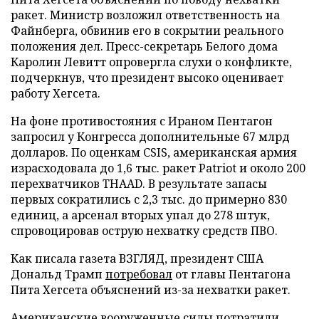
ракет. Министр возложил ответственность на
Файнберга, обвинив его в сокрытии реального
положения дел. Пресс-секретарь Белого дома
Каролин Левитт опровергла слухи о конфликте,
подчеркнув, что президент высоко оценивает
работу Хегсета.
На фоне противостояния с Ираном Пентагон
запросил у Конгресса дополнительные 67 млрд
долларов. По оценкам CSIS, американская армия
израсходовала до 1,6 тыс. ракет Patriot и около 200
перехватчиков THAAD. В результате запасы
первых сократились с 2,3 тыс. до примерно 830
единиц, а арсенал вторых упал до 278 штук,
спровоцировав острую нехватку средств ПВО.
Как писала газета ВЗГЛЯД, президент США
Дональд Трамп
потребовал
от главы Пентагона
Пита Хегсета объяснений из-за нехватки ракет.
Американские вооруженные силы
потратили