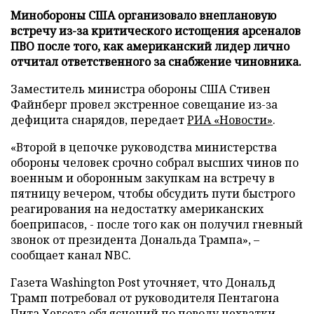
Минобороны США организовало внеплановую
встречу из-за критического истощения арсеналов
ПВО после того, как американский лидер лично
отчитал ответственного за снабжение чиновника.
Заместитель министра обороны США Стивен
Файнберг провел экстренное совещание из-за
дефицита снарядов, передает
РИА «Новости»
.
«Второй в цепочке руководства министерства
обороны человек срочно собрал высших чинов по
военным и оборонным закупкам на встречу в
пятницу вечером, чтобы обсудить пути быстрого
реагирования на недостатку американских
боеприпасов, - после того как он получил гневный
звонок от президента Дональда Трампа», –
сообщает канал NBC.
Газета Washington Post уточняет, что Дональд
Трамп потребовал от руководителя Пентагона
Пита Хегсета объяснений по поводу нехватки