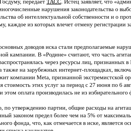
 Госдуму, передает
ТАСС
. Истец заявляет, что «адм
многочисленные нарушения законодательства о выбор
ельства об интеллектуальной собственности и о про
му, каждое из которых влечет отмену регистрации 
основных доводов иска стали предполагаемые нару
ной кампании. В «Родине» считают, что часть агит
распространялась через ресурсы лиц, признанных 
 а также на зарубежных интернет-площадках, включа
жит компании Meta, признанной экстремистской ор
 стоимость этих услуг за период с 27 июня по 6 ав
и этом оплата производилась не из избирательного 
о, по утверждению партии, общие расходы на агит
нный законом предел более чем на 5% от максималь
ного фонда, что, как отмечается в иске, является 
ии списка кандидатов.