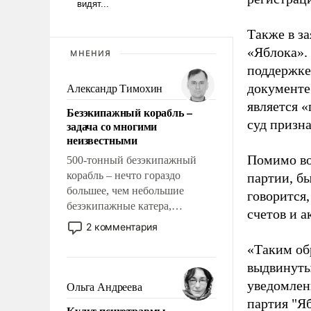
Также в з
«Яблока».
МНЕНИЯ
поддержке
документе
Александр Тимохин
является 
Безэкипажный корабль –
суд призн
задача со многими
неизвестными
Помимо во
500-тонный безэкипажный
корабль – нечто гораздо
партии, б
большее, чем небольшие
говорится,
безэкипажные катера,
счетов и 
применение которых уже
2 комментария
стало обыденностью. Задача по
«Таким об
созданию такого корабля очень
выдвинуты
сложна и амбициозна. Однако
и ее реализация радикально
уведомлени
Ольга Андреева
поднимет наши боевые
партия "Я
Культ психотравмы