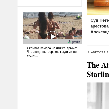
Ираном опустошила
американские арсеналы.
Сложившаяся ситуация
Суд Пете
означает многолетний период
уязвимости США, например,
арестова
перед Китаем.
Алексан
7 АВГУСТА 2
The At
Starli