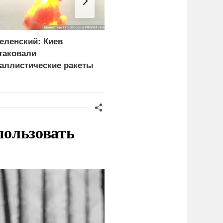
еленский: Киев
Кулеба назвал
таковали
нападения на украинцев
аллистические ракеты
в Польше «только
 115 беспилотников
началом»
пользовать