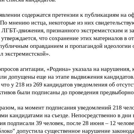
аявлении содержатся претензии к публикациям на о
 По мнению истца, некоторые из них свидетельству
 ЛГБТ-движения, признанного экстремистским и з
 утверждается, что сохранение этих материалов в о
«публичным оправданием и пропагандой идеологии 
ал экстремистской».
просов агитации, «Родина» указала на нарушения, 
ыли допущены еще на этапе выдвижения кандидатов. 
 что у 218 из 269 кандидатов уведомления об отсу
активов были подписаны до проведения предвыборног
разом, на момент подписания уведомлений 218 чело
ми кандидатами на съезде. Непосредственно в дни 
я подписали 39 человек, после 28 июня – 12 челов
блоко" допустила существенное нарушение законода