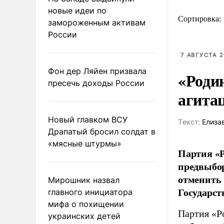
новые идеи по
Сортировка:
замороженным активам
России
7 АВГУСТА 2
Фон дер Ляйен призвала
«Роди
пресечь доходы России
агита
Новый главком ВСУ
Tекст:
Елиза
Драпатый бросил солдат в
«мясные штурмы»
Партия «Р
предвыбор
отменить 
Мирошник назвал
Государст
главного инициатора
мифа о похищении
Партия «Р
украинских детей