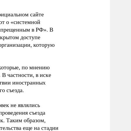
фициальном сайте
ют о «системной
апрещенным в РФ». В
ткрытом доступе
организации, которую
которые, по мнению
В частности, в иске
тствии иностранных
о съезда.
век не являлись
проведения съезда
ек. Таким образом,
тельства еще на стадии