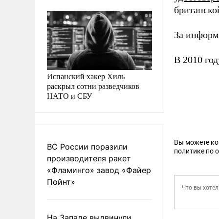
британско
За информа
В 2010 го
Испанский хакер Хиль
раскрыл сотни разведчиков
НАТО и СБУ
Вы можете к
ВС России поразили
политике по 
производителя ракет
«Фламинго» завод «Файер
Пойнт»
На Западе выдвинули