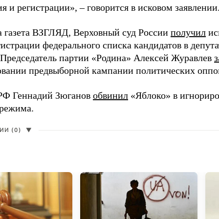
 и регистрации», – говорится в исковом заявлении
а газета ВЗГЛЯД, Верховный суд России
получил
ис
гистрации федерального списка кандидатов в депут
 Председатель партии «Родина» Алексей Журавлев
з
вании предвыборной кампании политических оппо
РФ Геннадий Зюганов
обвинил
«Яблоко» в игнорир
 режима.
И (0)
▼