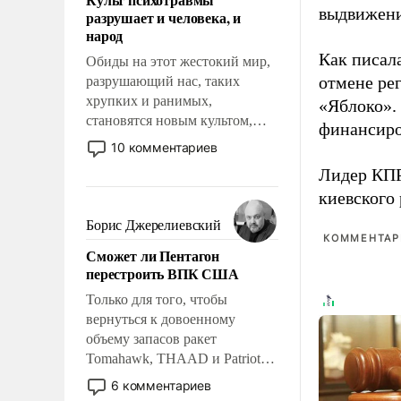
возможности.
выдвижения
разрушает и человека, и
народ
Как писал
Обиды на этот жестокий мир,
отмене ре
разрушающий нас, таких
хрупких и ранимых,
«Яблоко».
становятся новым культом,
финансиро
постепенно вытесняя и
10 комментариев
отменяя традиционное
Лидер КП
требование к человеку – быть
киевского
мужественным и твердым под
ударами судьбы, брать на себя
Борис Джерелиевский
ответственность, помогать
КОММЕНТАРИ
Сможет ли Пентагон
слабым, идти вперед и
перестроить ВПК США
адаптироваться.
Только для того, чтобы
вернуться к довоенному
объему запасов ракет
Tomahawk, THAAD и Patriot
США потребуется более трех
6 комментариев
лет. Даже небольшая война с