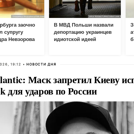
рбурга заочно
В МВД Польши назвали
З
л супругу
депортацию украинцев
а
дра Невзорова
идиотской идеей
б
и
026, 19:12 •
НОВОСТИ ДНЯ
lantic: Маск запретил Киеву ис
nk для ударов по России