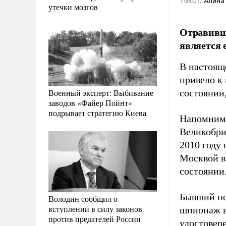
Tекст:
Алина
утечки мозгов
Отравивш
является 
В настоящ
привело к
Военный эксперт: Выбивание
состоянии
заводов «Файер Пойнт»
подрывает стратегию Киева
Напомним, 
Великобр
2010 году
Москвой в
состоянии
Бывший по
Володин сообщил о
вступлении в силу законов
шпионаж в
против предателей России
удостовер