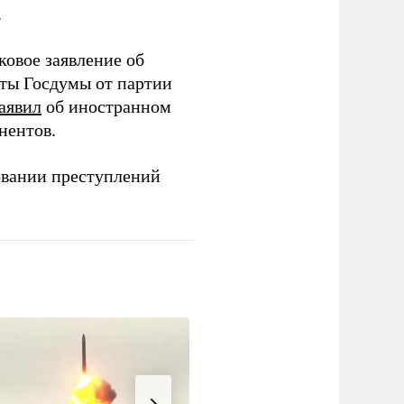
.
ковое заявление об
аты Госдумы от партии
аявил
об иностранном
нентов.
овании преступлений