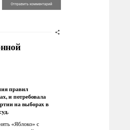
онной
ния правил
ах, и потребовала
ртии на выборах в
уд.
нять «Яблоко» с