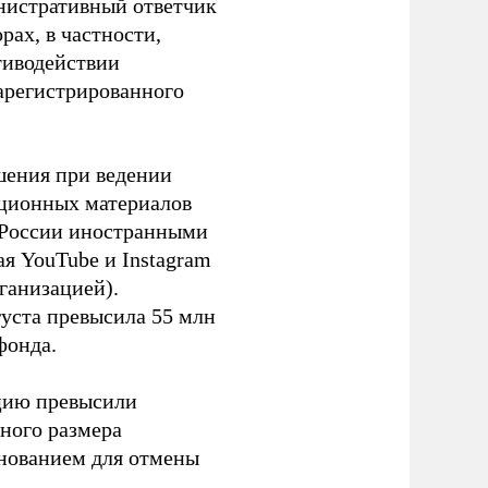
инистративный ответчик
ах, в частности,
тиводействии
зарегистрированного
шения при ведении
ационных материалов
в России иностранными
я YouTube и Instagram
ганизацией).
густа превысила 55 млн
фонда.
ацию превысили
ного размера
основанием для отмены