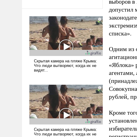
выборов в
допустил 
законодат
экстремиз
списка».
Одним из 
агитацион
«Яблока» 
агентами,
(принадле
Совокупная
рублей, пр
Кроме тог
установле
избиратель
регистрац