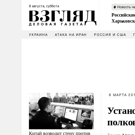
8 августа, суббота
Новость ч
Российски
Харьковск
УКРАИНА
АТАКА НА ИРАН
РОССИЯ И США
6 МАРТА 201
Устан
полко
Китай возводит стену против