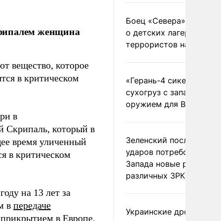
Боец «Севера» рассказ
крипалем женщина
о детских лагерях
террористов на Украин
т вещество, которое
ятся в критическом
«Герань-4 сикер» пора
сухогруз с западным
оружием для ВСУ
ри в
й Скрипаль, который в
Зеленский после ночны
щее время уличенный
ударов потребовал у
ся в критическом
Запада новые ракеты д
различных ЗРК
оду на 13 лет за
м в
передаче
Украинские дроны
 прикрытием в Европе,