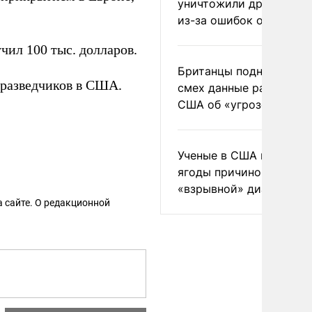
уничтожили друг друга
из-за ошибок оператор
чил 100 тыс. долларов.
Британцы подняли на
 разведчиков в США.
смех данные разведки
США об «угрозе России
Ученые в США назвали 
ягоды причиной
«взрывной» диареи
 сайте. О редакционной