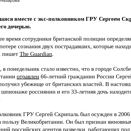
 Назарова
аяся вместе с экс-полковником ГРУ Сергеем С
его дочерью.
ее время сотрудники британской полиции определяю
 потере сознания двух пострадавших, которые наход
, пишет
The Guardian
.
в понедельник стало известно, что в городе Солсбе
итании
отравлен
66-летний гражданин России Серге
 получил убежище от британских властей. В настоя
 шпионаже россиянин и его 33-летняя дочь находит
.
лковник ГРУ Сергей Скрипаль был осужден в 2006 г
 пользу Великобритании. Он был признан виновны
ений
российских агентов разведки, работающих под