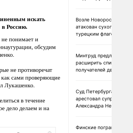
чиненным искать
Возле Новороссийска
 в Россию.
атакован сухогруз под
турецким флагом
с не понимает и
 инаугурации, обсудим
енко.
Минтруд предложил
расширить список
орые не противоречат
получателей двух пенс
, как сами проверяющие
ил Лукашенко.
Суд Петербурга заочно
арестовал супругу
елиться в течение
Александра Невзорова
ое дело делаем и на
Финские пограничники