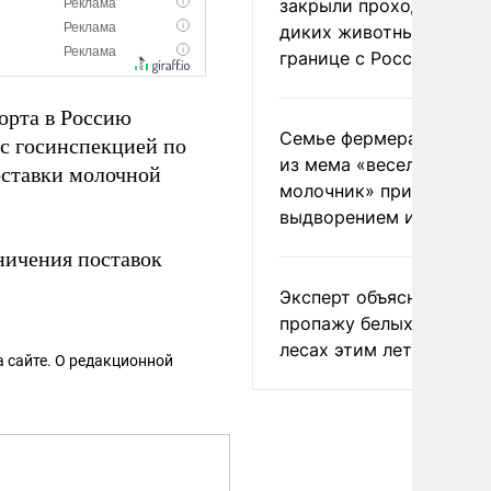
закрыли проходы для
диких животных на
границе с Россией
орта в Россию
Семье фермера Уолкер
 с госинспекцией по
из мема «веселый
оставки молочной
молочник» пригрозили
выдворением из Росси
ничения поставок
Эксперт объяснил
пропажу белых грибов 
лесах этим летом
 сайте. О редакционной