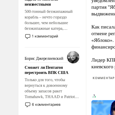
уведомлени
адаптироваться.
неизвестными
партия "Я
500-тонный безэкипажный
выдвижения
корабль – нечто гораздо
большее, чем небольшие
Как писал
безэкипажные катера,
отмене ре
применение которых уже
1 комментарий
«Яблоко».
стало обыденностью. Задача по
созданию такого корабля очень
финансиро
сложна и амбициозна. Однако
и ее реализация радикально
Борис Джерелиевский
Лидер КП
поднимет наши боевые
киевского
Сможет ли Пентагон
возможности.
перестроить ВПК США
КОММЕНТАРИ
Только для того, чтобы
вернуться к довоенному
объему запасов ракет
Tomahawk, THAAD и Patriot
США потребуется более трех
6 комментариев
лет. Даже небольшая война с
Ираном опустошила