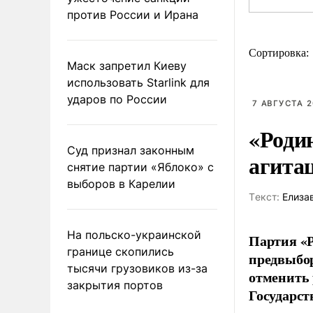
против России и Ирана
Сортировка:
Маск запретил Киеву
использовать Starlink для
ударов по России
7 АВГУСТА 2
«Роди
Суд признал законным
агита
снятие партии «Яблоко» с
выборов в Карелии
Tекст:
Елиза
На польско-украинской
Партия «Р
границе скопились
предвыбор
тысячи грузовиков из-за
отменить 
закрытия портов
Государст