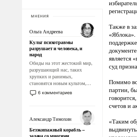
избиратель
регистрац
МНЕНИЯ
Также в з
Ольга Андреева
«Яблока».
Культ психотравмы
поддержке
разрушает и человека, и
документе
народ
является 
Обиды на этот жестокий мир,
суд призн
разрушающий нас, таких
хрупких и ранимых,
Помимо во
становятся новым культом,
партии, б
постепенно вытесняя и
6 комментариев
отменяя традиционное
говорится,
требование к человеку – быть
счетов и 
мужественным и твердым под
ударами судьбы, брать на себя
Александр Тимохин
«Таким об
ответственность, помогать
Безэкипажный корабль –
выдвинуты
слабым, идти вперед и
задача со многими