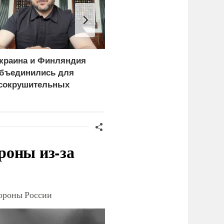
краина и Финляндия
Пощечина всей системе
бъединились для
правосудия: что
сокрушительных
натворил сын
анкций" против России
украинского олигарха
роны из-за
тороны России