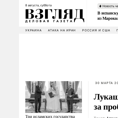
8 августа, суббота
Новость ч
В испанск
из Марокк
УКРАИНА
АТАКА НА ИРАН
РОССИЯ И США
30 МАРТА 20
Лукаш
за про
Три исламских государства