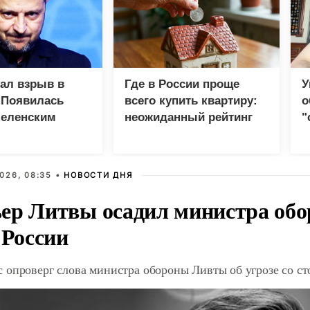
зал взрыв в
Где в России проще
У
 Появилась
всего купить квартиру:
о
Зеленским
неожиданный рейтинг
"
с
026, 08:35 •
НОВОСТИ ДНЯ
ер Литвы осадил министра обо
 России
 опроверг слова министра обороны Ливты об угрозе со с