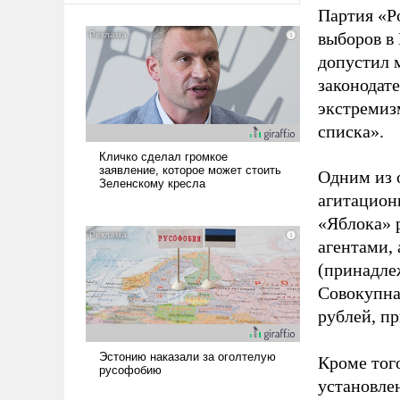
Партия «Р
выборов в
допустил 
законодат
экстремиз
списка».
Одним из 
агитацион
«Яблока» 
агентами,
(принадле
Совокупная
рублей, пр
Кроме тог
установле