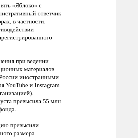
нять «Яблоко» с
инистративный ответчик
ах, в частности,
тиводействии
зарегистрированного
шения при ведении
ационных материалов
в России иностранными
я YouTube и Instagram
ганизацией).
густа превысила 55 млн
фонда.
ацию превысили
ного размера