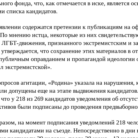
ного фонда, что, как отмечается в иске, является 
ии списка кандидатов.
аявлении содержатся претензии к публикациям на о
 По мнению истца, некоторые из них свидетельству
 ЛГБТ-движения, признанного экстремистским и з
 утверждается, что сохранение этих материалов в о
«публичным оправданием и пропагандой идеологии 
ал экстремистской».
просов агитации, «Родина» указала на нарушения, 
ыли допущены еще на этапе выдвижения кандидатов. 
 что у 218 из 269 кандидатов уведомления об отсу
активов были подписаны до проведения предвыборног
разом, на момент подписания уведомлений 218 чело
ми кандидатами на съезде. Непосредственно в дни 