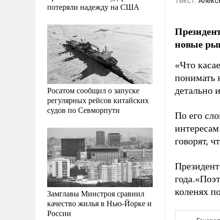
Tекст:
Алекс
потеряли надежду на США
Президен
новые рын
«Что касае
понимать н
Росатом сообщил о запуске
детально 
регулярных рейсов китайских
судов по Севморпути
По его сло
интересам
говорят, ч
Президент
года.«Поэт
коленях п
Замглавы Минстроя сравнил
качество жилья в Нью-Йорке и
России