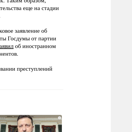
ек. Таким образом,
тельства еще на стадии
.
ковое заявление об
аты Госдумы от партии
аявил
об иностранном
нентов.
овании преступлений
i