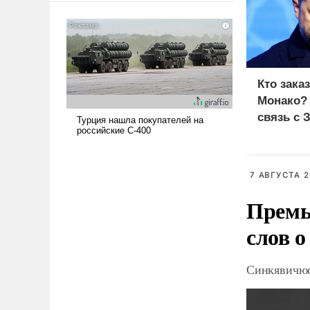
американские арсеналы.
Сложившаяся ситуация
означает многолетний период
уязвимости США, например,
перед Китаем.
Кто зака
Монако?
связь с 
7 АВГУСТА 2
Премь
слов о
Синкявичюс