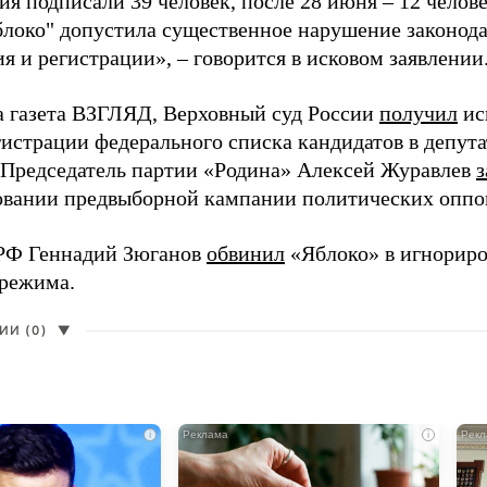
я подписали 39 человек, после 28 июня – 12 челов
блоко" допустила существенное нарушение законода
 и регистрации», – говорится в исковом заявлении
а газета ВЗГЛЯД, Верховный суд России
получил
ис
гистрации федерального списка кандидатов в депут
 Председатель партии «Родина» Алексей Журавлев
з
вании предвыборной кампании политических оппо
РФ Геннадий Зюганов
обвинил
«Яблоко» в игнорир
 режима.
И (0)
▼
i
i