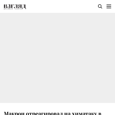
Макрон отреагировал на химатаку в