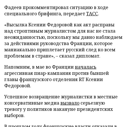
Фадеев прокомментировал ситуацию в ходе
специального брифинга, передает
ТАСС
.
«Высылка Ксении Федоровой как акт расправы
над строптивым журналистом для нас не стала
неожиданностью, поскольку мы давно наблюдаем
за действиями руководства Франции, которое
маниакально приплетает русский след ко всем
проблемам в стране», – сказал дипломат.
Напомним, в мае во Франции
началась
агрессивная пиар-кампания против бывшей
главы французского отделения RT Ксении
Федоровой.
Успешное возвращение журналистки в местные
консервативные медиа
вызвало
серьезную
тревогу у политиков накануне президентских
выборов.
В прошлом году французские власти
отказали
в