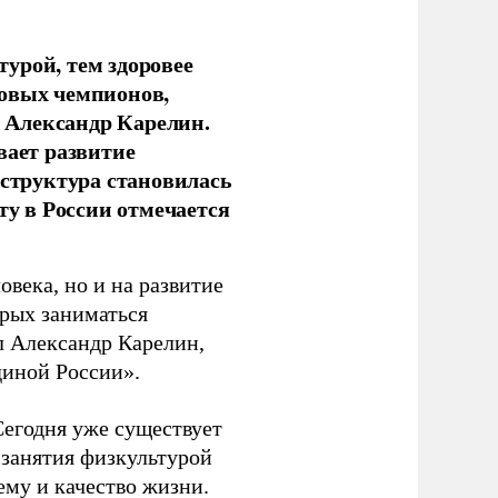
урой, тем здоровее
новых чемпионов,
 Александр Карелин.
вает развитие
аструктура становилась
ту в России отмечается
овека, но и на развитие
орых заниматься
л Александр Карелин,
диной России».
Сегодня уже существует
 занятия физкультурой
ему и качество жизни.