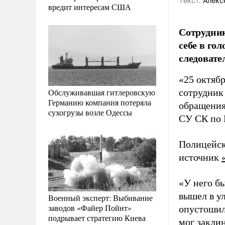
Tекст:
Алекс
вредит интересам США
Сотрудник
себе в го
следовате
«25 октяб
Обслуживавшая гитлеровскую
сотрудник 
Германию компания потеряла
обращения
сухогрузы возле Одессы
СУ СК по 
Полицейск
источник
«У него б
вышел в ул
Военный эксперт: Выбивание
заводов «Файер Пойнт»
опустошил
подрывает стратегию Киева
мог заклин