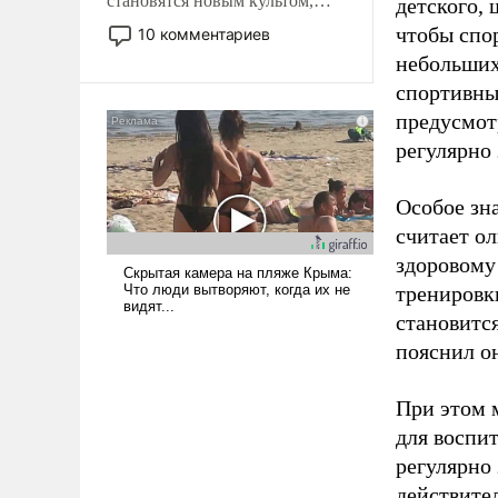
становятся новым культом,
детского, 
постепенно вытесняя и
чтобы спо
10 комментариев
отменяя традиционное
небольших
требование к человеку – быть
спортивны
мужественным и твердым под
предусмот
ударами судьбы, брать на себя
ответственность, помогать
регулярно 
слабым, идти вперед и
адаптироваться.
Особое зн
считает о
здоровому
тренировки
становитс
пояснил о
При этом м
для воспи
регулярно
действите