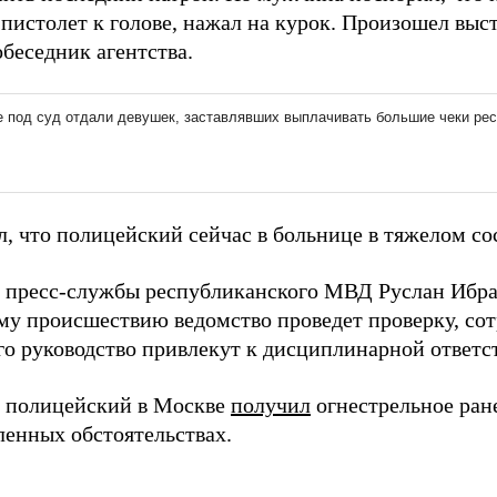
пистолет к голове, нажал на курок. Произошел выст
беседник агентства.
л, что полицейский сейчас в больнице в тяжелом со
вы пресс-службы республиканского МВД Руслан Ибр
ому происшествию ведомство проведет проверку, со
его руководство привлекут к дисциплинарной ответс
я полицейский в Москве
получил
огнестрельное ране
ленных обстоятельствах.