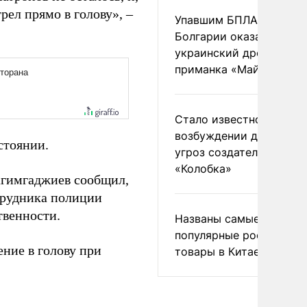
рел прямо в голову», –
Упавшим БПЛА в
Болгарии оказался
украинский дрон-
приманка «Майя»
Стало известно о
возбуждении дела из-з
стоянии.
угроз создателям
«Колобка»
агимгаджиев сообщил,
трудника полиции
твенности.
Названы самые
популярные российски
ние в голову при
товары в Китае