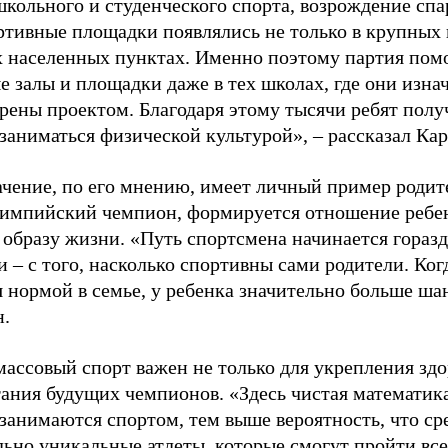
школьного и студенческого спорта, возрождение спа
ртивные площадки появлялись не только в крупных г
 населенных пунктах. Именно поэтому партия помо
е залы и площадки даже в тех школах, где они изна
рены проектом. Благодаря этому тысячи ребят пол
заниматься физической культурой», – рассказал Ка
ачение, по его мнению, имеет личный пример родит
лимпийский чемпион, формируется отношение ребен
 образу жизни. «Путь спортсмена начинается гораз
 – с того, насколько спортивны сами родители. Ког
я нормой в семье, у ребенка значительно больше ша
н.
ассовый спорт важен не только для укрепления здо
тания будущих чемпионов. «Здесь чистая математик
 занимаются спортом, тем выше вероятность, что ср
льно уникальные атлеты, которые смогут пройти все