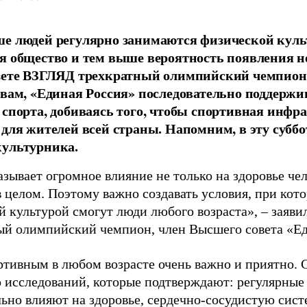
е людей регулярно занимаются физической культ
я общество и тем выше вероятность появления 
азете ВЗГЛЯД трехкратный олимпийский чемпион
овам, «Единая Россия» последовательно поддержи
 спорта, добиваясь того, чтобы спортивная инфр
 для жителей всей страны. Напомним, в эту суббо
культурника.
зывает огромное влияние не только на здоровье чел
в целом. Поэтому важно создавать условия, при кот
й культурой смогут люди любого возраста», – заяви
ый олимпийский чемпион, член Высшего совета «Е
ртивным в любом возрасте очень важно и приятно. 
 исследований, которые подтверждают: регулярные
ьно влияют на здоровье, сердечно-сосудистую сист