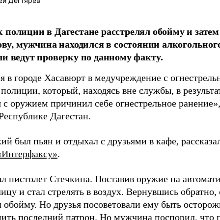
ей Дегтярев
 полиции в Дагестане расстрелял обойму и затем
лову, мужчина находился в состоянии алкогольног
ли ведут проверку по данному факту.
ря в городе Хасавюрт в медучреждение с огнестрел
полиции, который, находясь вне службы, в результ
 с оружием причинил себе огнестрельное ранение»,
Республике Дагестан.
ий был пьян и отдыхал с друзьями в кафе, расска
«Интерфаксу»
.
ыл пистолет Стечкина. Поставив оружие на автомат
ицу и стал стрелять в воздух. Вернувшись обратно, 
 обойму. Но друзья посоветовали ему быть осторож
ить последний патрон. Но мужчина поспорил, что п