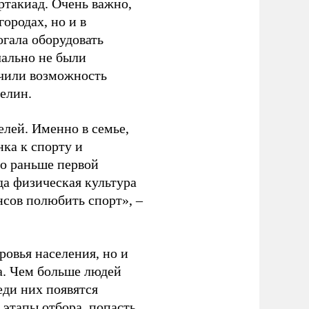
ртакиад. Очень важно,
ородах, но и в
гала оборудовать
чально не были
учили возможность
релин.
елей. Именно в семье,
ка к спорту и
до раньше первой
да физическая культура
нсов полюбить спорт», –
ровья населения, но и
а. Чем больше людей
еди них появятся
 этапы отбора, попасть