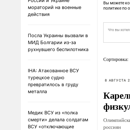
России и Украине
Вы можете к
мораторий на военные
политике по 
действия
Посла Украины вызвали в
МИД Болгарии из-за
рухнувшего беспилотника
Сортировка:
IHA: Атакованное ВСУ
турецкое судно
8 АВГУСТА 2
превратилось в груду
Карел
металла
физку
Медик ВСУ из «полка
Олимпийски
смерти» делала солдатам
россиян
ВСУ «отключающие