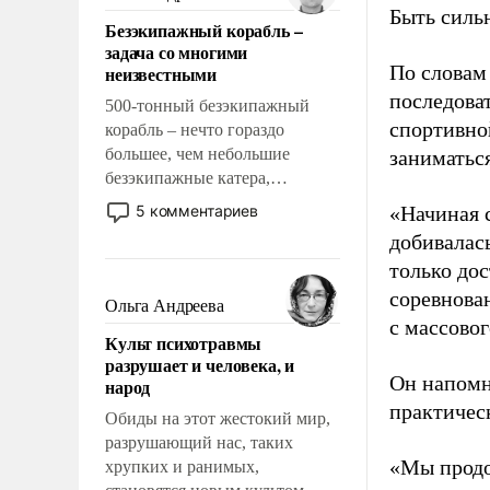
казалось, что эти вопросы
Быть силь
Безэкипажный корабль –
решены раз и навсегда, но –
задача со многими
нет, не решены.
По словам
неизвестными
последоват
500-тонный безэкипажный
спортивно
корабль – нечто гораздо
большее, чем небольшие
заниматьс
безэкипажные катера,
применение которых уже
5 комментариев
«Начиная 
стало обыденностью. Задача по
добивалас
созданию такого корабля очень
только до
сложна и амбициозна. Однако
соревнова
и ее реализация радикально
Ольга Андреева
поднимет наши боевые
с массовог
Культ психотравмы
возможности.
разрушает и человека, и
Он напомн
народ
практическ
Обиды на этот жестокий мир,
разрушающий нас, таких
«Мы продо
хрупких и ранимых,