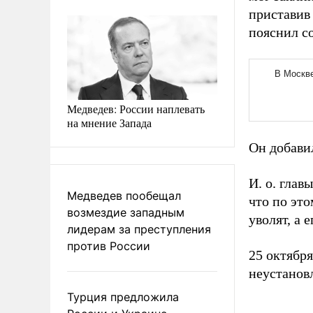
приставив 
пояснил со
Медведев: России наплевать
на мнение Запада
Он добави
И. о. гла
Медведев пообещал
что по эт
возмездие западным
уволят, а 
лидерам за преступления
против России
25 октябр
неустанов
Турция предложила