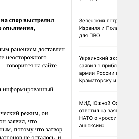
 на спор выстрелил
Зеленский потребовал 
о опьянения,
Израиля и Польши рак
для ПВО
ьным ранением доставлен
ате неосторожного
Украинский эксперт
 – говорится на
сайте
заявил о приближении
армии России к
Краматорску и Славянс
зал информированный
МИД Южной Осетии
ответил на заявления
ический режим, он
НАТО о «российской
он заявил, что
аннексии»
ным, потому что затвор
атронов не осталось, и,