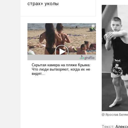
страх» уколы
@ Ярослав Беля
Tекст:
Алекс