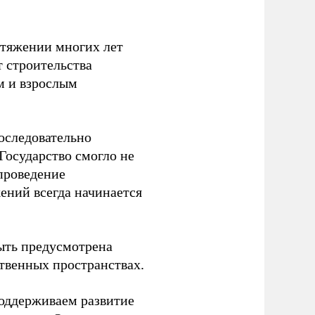
отяжении многих лет
т строительства
м и взрослым
оследовательно
Государство смогло не
проведение
ений всегда начинается
ыть предусмотрена
ственных пространствах.
оддерживаем развитие