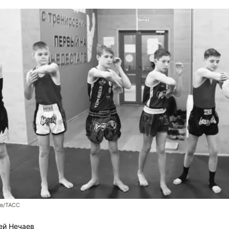
ев/ТАСС
ей Нечаев