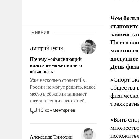
Чем больш
становитс
заявил г
МНЕНИЯ
По его сл
Дмитрий Губин
массового
доступнее
Почему «объясняющий
класс» не может ничего
День физ
объяснить
«Спорт ока
Уже несколько столетий в
общества 
России не могут решить, какое
место в её жизни занимает
физическо
интеллигенция, кто к ней
трехкратн
принадлежит, а кого из неё
13 комментариев
исключили с правом
«Быть спо
восстановления и без оного. И
множество
чем она отличается от просто
образованных людей. Иногда
положител
Александр Тимохин