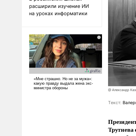
расширили изучение ИИ
на уроках информатики
@ Александр Каз
Tекст:
Валер
Президен
Трутнева 