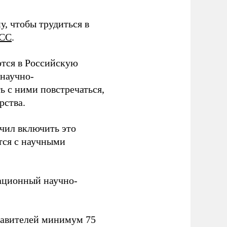
у, чтобы трудиться в
СС
.
тся в Российскую
научно-
ь с ними повстречаться,
рства.
учил включить это
тся с научными
вационный научно-
тавителей минимум 75