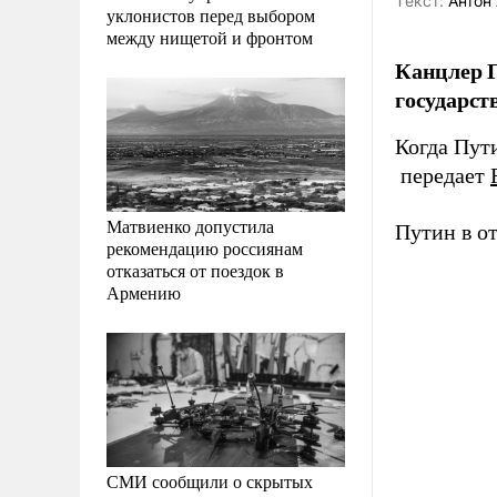
Tекст:
Антон 
уклонистов перед выбором
между нищетой и фронтом
Канцлер Г
государст
Когда Пут
передает
Матвиенко допустила
Путин в о
рекомендацию россиянам
отказаться от поездок в
Армению
СМИ сообщили о скрытых