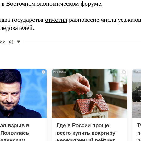
в в Восточном экономическом форуме.
лава государства
отметил
равновесие числа уезжаю
ледователей.
И (9)
▼
i
i
зал взрыв в
Где в России проще
Т
 Появилась
всего купить квартиру:
п
Зеленским
неожиданный рейтинг
р