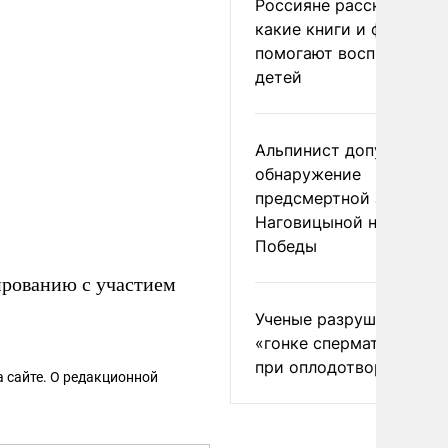
Россияне рассказали,
какие книги и фильмы
помогают воспитывать
детей
Альпинист допустил
обнаружение
предсмертной записки
Наговицыной на пике
Победы
ированию с участием
Ученые разрушили миф
«гонке сперматозоидов
при оплодотворении
 сайте. О редакционной