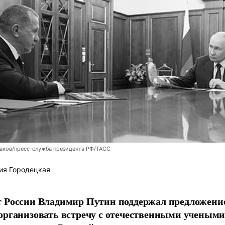
аков/пресс-служба президента РФ/ТАСС
ия Городецкая
т России Владимир Путин поддержал предложени
организовать встречу с отечественными учены