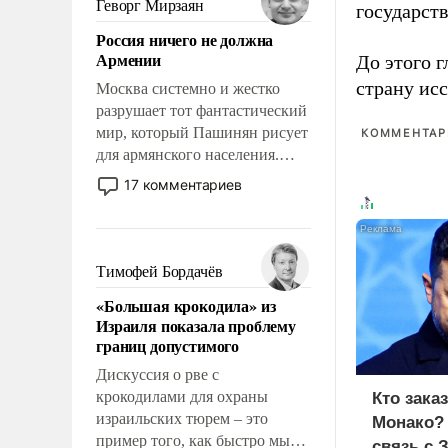
Геворг Мирзаян
государст
означает многолетний период
Россия ничего не должна
уязвимости США, например,
Армении
До этого г
перед Китаем.
страну исс
Москва системно и жестко
разрушает тот фантастический
мир, который Пашинян рисует
КОММЕНТАРИ
для армянского населения.
Мир, где политические
17 комментариев
прожекты будут безусловно
оплачиваться за счет
российских
налогоплательщиков и где
Тимофей Бордачёв
Еревану за свои поступки не
«Большая крокодила» из
нужно отвечать.
Израиля показала проблему
границ допустимого
Дискуссия о рве с
крокодилами для охраны
Кто зака
израильских тюрем – это
Монако?
пример того, как быстро мы
связь с 