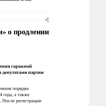
Германии
и» о продлении
лении гаражной
ан депутатами партии
енном порядке
 года, а также
 После регистрации