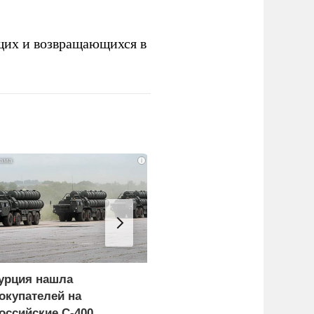
щих и возвращающихся в
i
урция нашла
Россия больше не буде
окупателей на
церемониться - теперь
оссийские C-400
это законная цель в