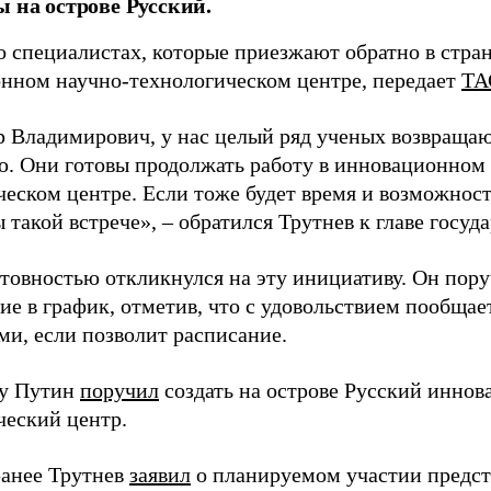
ы на острове Русский.
о специалистах, которые приезжают обратно в стран
нном научно-технологическом центре, передает
ТА
 Владимирович, у нас целый ряд ученых возвращаю
. Они готовы продолжать работу в инновационном 
ческом центре. Если тоже будет время и возможност
 такой встрече», – обратился Трутнев к главе госуда
отовностью откликнулся на эту инициативу. Он пор
ие в график, отметив, что с удовольствием пообщае
ми, если позволит расписание.
ду Путин
поручил
создать на острове Русский инно
ческий центр.
анее Трутнев
заявил
о планируемом участии предс