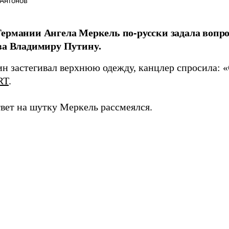
Антонов
ермании Ангела Меркель по-русски задала вопро
ва Владимиру Путину.
ин застегивал верхнюю одежду, канцлер спросила: «
RT
.
твет на шутку Меркель рассмеялся.