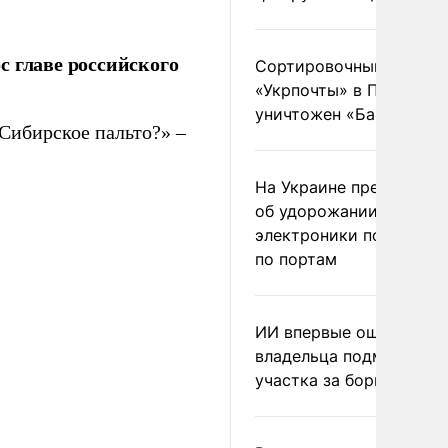
с главе российского
Сортировочный пункт
«Укрпочты» в Павлогра
уничтожен «Бандероль
Сибирское пальто?» –
На Украине предупреди
об удорожании китайс
электроники после уда
по портам
ИИ впервые оштрафова
владельца подмосковн
участка за борщевик