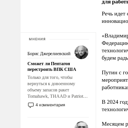
для работ
Речь идет 
инновацио
«Владимир
МНЕНИЯ
Федерацию
технологи
Борис Джерелиевский
будем рады
Сможет ли Пентагон
перестроить ВПК США
Путин с г
Только для того, чтобы
мероприят
вернуться к довоенному
работника
объему запасов ракет
Tomahawk, THAAD и Patriot
В 2024 го
США потребуется более трех
4 комментария
технологи
лет. Даже небольшая война с
Ираном опустошила
американские арсеналы.
Месяцем р
Сложившаяся ситуация