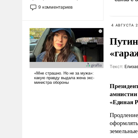
двигаемся по пути
9 комментариев
революционных изменений.
То, что несколько лет назад
было образом для
4 АВГУСТА 2
псевдонаучной фантастики,
Путин
стало всерьез обсуждаемой
идеей.
«гара
Tекст:
Елиза
Президент
амнистии 
«Единая Р
Продление
оформлять 
земельные