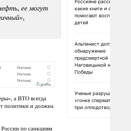
Россияне рассказали,
нефть, ее могут
какие книги и фильмы
помогают воспитывать
ничный»,
детей
Альпинист допустил
обнаружение
предсмертной записки
Наговицыной на пике
Победы
Ученые разрушили миф
ры», а ВТО всегда
«гонке сперматозоидов
от политики и должна
при оплодотворении
а России по санкциям