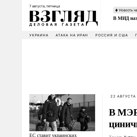
7 августа, пятница
Новость ч
В МИД наз
УКРАИНА
АТАКА НА ИРАН
РОССИЯ И США
22 АВГУСТА 
В МЭР
цинич
ЕС ставит украинских