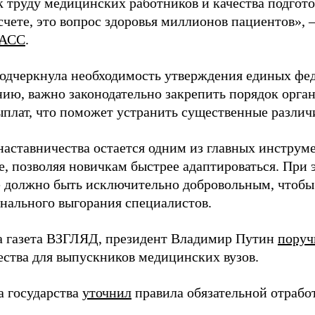
 труду медицинских работников и качества подготов
чете, это вопрос здоровья миллионов пациентов», 
АСС
.
одчеркнула необходимость утверждения единых фед
нию, важно законодательно закрепить порядок орга
ыплат, что поможет устранить существенные различ
наставничества остается одним из главных инструм
, позволяя новичкам быстрее адаптироваться. При 
 должно быть исключительно добровольным, чтобы 
нального выгорания специалистов.
а газета ВЗГЛЯД, президент Владимир Путин
поруч
ества для выпускников медицинских вузов.
а государства
уточнил
правила обязательной отрабо