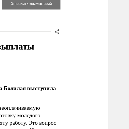
 выплаты
ла Болилая выступила
 неоплачиваемую
готовку молодого
ту работу. Это вопрос