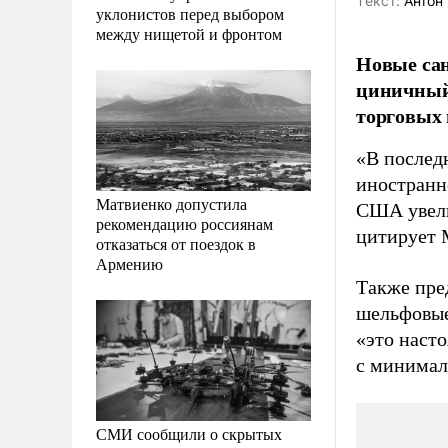
Tекст:
Антон 
уклонистов перед выбором
между нищетой и фронтом
Новые са
циничный,
торговых
«В послед
иностранн
Матвиенко допустила
США увелич
рекомендацию россиянам
цитирует 
отказаться от поездок в
Армению
Также пре
шельфовые
«это наст
с минимал
СМИ сообщили о скрытых