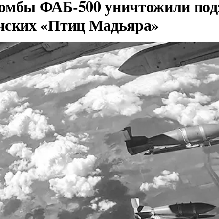
омбы ФАБ-500 уничтожили под
нских «Птиц Мадьяра»