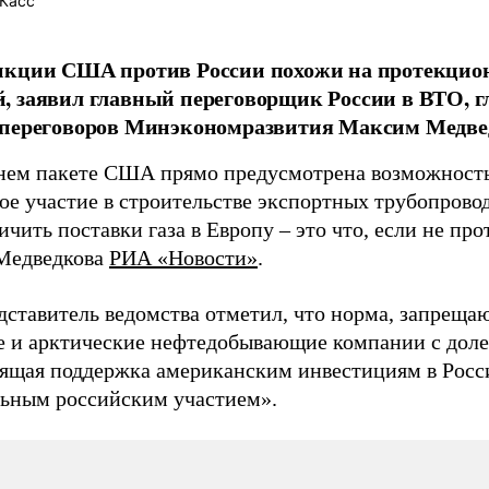
Касс
нкции США против России похожи на протекцио
 заявил главный переговорщик России в ВТО, г
 переговоров Минэкономразвития Максим Медве
нем пакете США прямо предусмотрена возможность
ое участие в строительстве экспортных трубопрово
ить поставки газа в Европу – это что, если не про
Медведкова
РИА «Новости»
.
дставитель ведомства отметил, что норма, запреща
 и арктические нефтедобывающие компании с доле
оящая поддержка американским инвестициям в Росси
ьным российским участием».