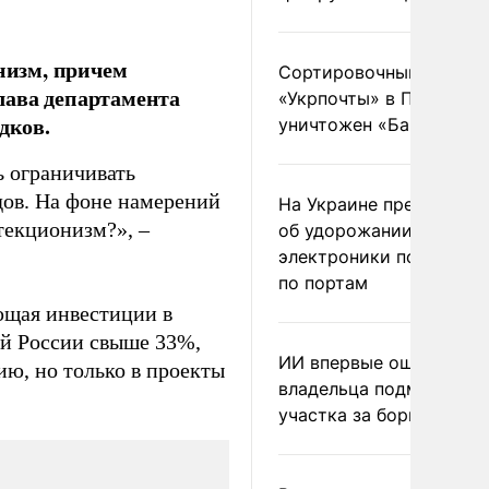
низм, причем
Сортировочный пункт
лава департамента
«Укрпочты» в Павлогра
дков.
уничтожен «Бандероль
 ограничивать
дов. На фоне намерений
На Украине предупреди
текционизм?», –
об удорожании китайс
электроники после уда
по портам
ющая инвестиции в
й России свыше 33%,
ИИ впервые оштрафова
ю, но только в проекты
владельца подмосковн
участка за борщевик