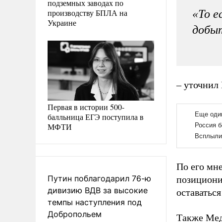
подземных заводах по
производству БПЛА на
«То е
Украине
добыт
– уточнил
Первая в истории 500-
балльница ЕГЭ поступила в
МФТИ
По его мн
Путин поблагодарил 76-ю
позициони
дивизию ВДВ за высокие
оставаться
темпы наступления под
Добропольем
Также Мед