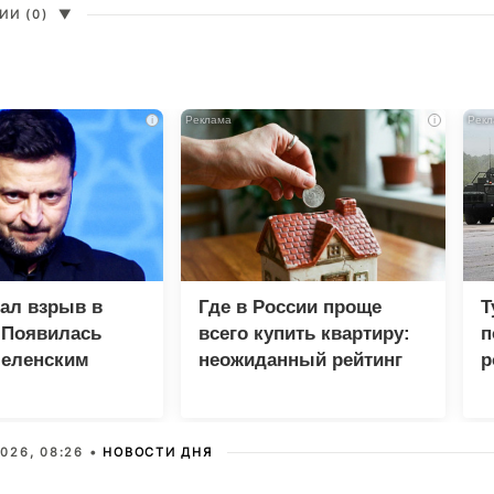
И (0)
▼
i
i
зал взрыв в
Где в России проще
Т
 Появилась
всего купить квартиру:
п
Зеленским
неожиданный рейтинг
р
026, 08:26 •
НОВОСТИ ДНЯ