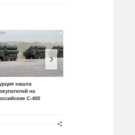
i
урция нашла
«Генерал-провал»: кака
окупателей на
правда выяснилась про
оссийские C-400
Драпатого