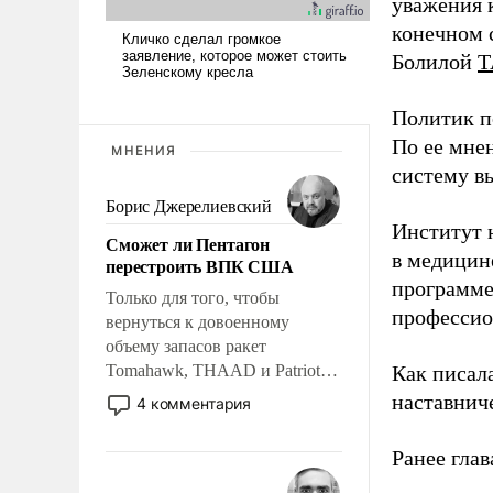
уважения к
конечном с
Болилой
Т
Политик п
По ее мне
МНЕНИЯ
систему в
Борис Джерелиевский
Институт 
Сможет ли Пентагон
в медицине
перестроить ВПК США
программе
Только для того, чтобы
профессио
вернуться к довоенному
объему запасов ракет
Tomahawk, THAAD и Patriot
Как писал
США потребуется более трех
наставнич
4 комментария
лет. Даже небольшая война с
Ираном опустошила
Ранее глав
американские арсеналы.
Сложившаяся ситуация