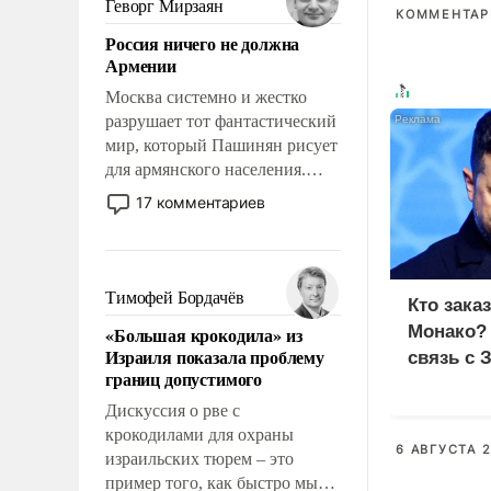
Геворг Мирзаян
КОММЕНТАРИ
означает многолетний период
Россия ничего не должна
уязвимости США, например,
Армении
перед Китаем.
Москва системно и жестко
разрушает тот фантастический
мир, который Пашинян рисует
для армянского населения.
Мир, где политические
17 комментариев
прожекты будут безусловно
оплачиваться за счет
российских
налогоплательщиков и где
Тимофей Бордачёв
Кто зака
Еревану за свои поступки не
Монако?
«Большая крокодила» из
нужно отвечать.
Израиля показала проблему
связь с 
границ допустимого
Дискуссия о рве с
крокодилами для охраны
6 АВГУСТА 2
израильских тюрем – это
пример того, как быстро мы