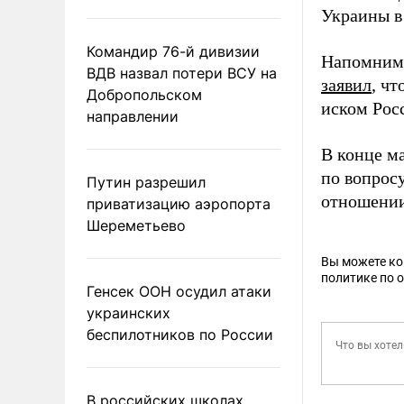
Украины в
Командир 76-й дивизии
Напомним,
ВДВ назвал потери ВСУ на
заявил
, ч
Добропольском
иском Рос
направлении
В конце м
по вопросу
Путин разрешил
отношении
приватизацию аэропорта
Шереметьево
Вы можете к
политике по 
Генсек ООН осудил атаки
украинских
беспилотников по России
В российских школах