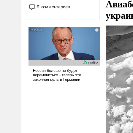
Авиаб
двигаемся по пути
9 комментариев
украи
революционных изменений.
То, что несколько лет назад
было образом для
псевдонаучной фантастики,
стало всерьез обсуждаемой
идеей.