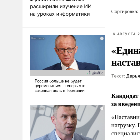
расширили изучение ИИ
Сортировка:
на уроках информатики
6 АВГУСТА 2
«Един
наста
Tекст:
Дарья
Кандидат 
за введен
«Наставни
нагрузку. 
специалис