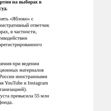
ртии на выборах в
уд.
нять «Яблоко» с
инистративный ответчик
ах, в частности,
тиводействии
зарегистрированного
шения при ведении
ационных материалов
в России иностранными
я YouTube и Instagram
ганизацией).
густа превысила 55 млн
фонда.