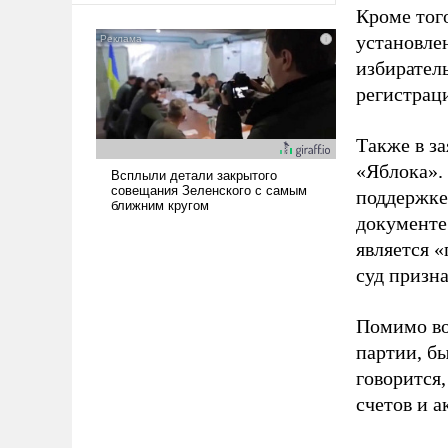
Кроме тог
установле
избиратель
регистрац
Также в з
«Яблока».
поддержке
документе
является 
суд призн
Помимо во
партии, б
говорится,
счетов и 