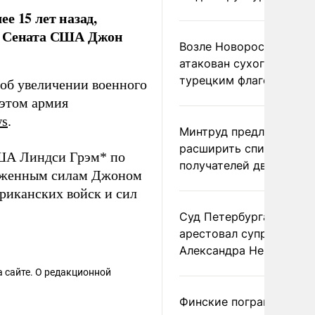
е 15 лет назад,
ил Сената США Джон
Возле Новороссийска
атакован сухогруз под
турецким флагом
 об увеличении военного
 этом армия
ws
.
Минтруд предложил
расширить список
США Линдси Грэм* по
получателей двух пенс
оруженным силам Джоном
риканских войск и сил
Суд Петербурга заочно
арестовал супругу
Александра Невзорова
 сайте. О редакционной
Финские пограничники