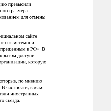
ацию превысили
ного размера
основанием для отмены
фициальном сайте
ют о «системной
апрещенным в РФ». В
ткрытом доступе
организации, которую
которые, по мнению
В частности, в иске
тствии иностранных
о съезда.