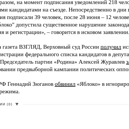
разом, на момент подписания уведомлений 218 чело
ми кандидатами на съезде. Непосредственно в дни 
я подписали 39 человек, после 28 июня – 12 челов
блоко" допустила существенное нарушение законода
 и регистрации», – говорится в исковом заявлении
а газета ВЗГЛЯД, Верховный суд России
получил
ис
гистрации федерального списка кандидатов в депут
 Председатель партии «Родина» Алексей Журавлев
з
вании предвыборной кампании политических оппо
РФ Геннадий Зюганов
обвинил
«Яблоко» в игнорир
 режима.
И (0)
▼