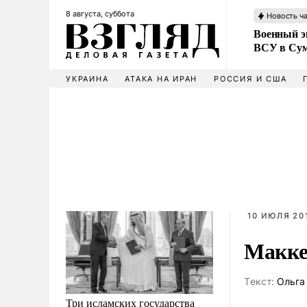
8 августа, суббота
Новость ч
Военный эк
ВСУ в Сум
УКРАИНА
АТАКА НА ИРАН
РОССИЯ И США
10 ИЮЛЯ 201
Макке
Tекст:
Ольга
Три исламских государства