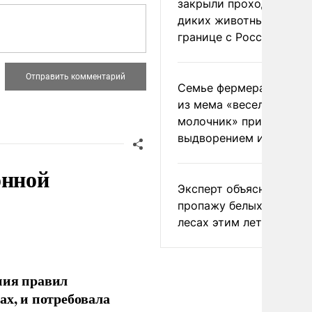
закрыли проходы для
диких животных на
границе с Россией
Семье фермера Уолкер
из мема «веселый
молочник» пригрозили
выдворением из Росси
онной
Эксперт объяснил
пропажу белых грибов 
лесах этим летом
ния правил
ах, и потребовала