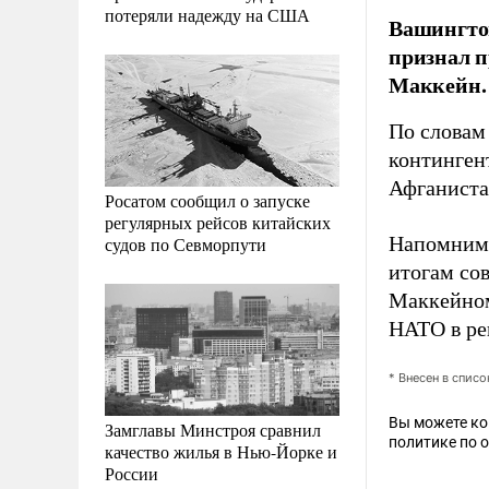
потеряли надежду на США
Вашингтон
признал п
Маккейн.
По словам
континген
Афганиста
Росатом сообщил о запуске
регулярных рейсов китайских
Напомним,
судов по Севморпути
итогам со
Маккейно
НАТО в ре
* Внесен в спис
Вы можете к
Замглавы Минстроя сравнил
политике по 
качество жилья в Нью-Йорке и
России