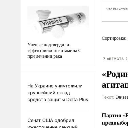
Сортировка:
Ученые подтвердили
эффективность витамина C
при лечении рака
7 АВГУСТА 2
«Роди
агита
На Украине уничтожили
крупнейший склад
Tекст:
Елиза
средств защиты Delta Plus
Партия «Р
Сенат США одобрил
предвыбор
ужесточение санкций