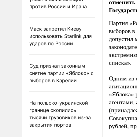
отменить 
против России и Ирана
Государст
Партия «Р
Маск запретил Киеву
выборов в
использовать Starlink для
допустил 
ударов по России
законодат
экстремиз
списка».
Суд признал законным
снятие партии «Яблоко» с
Одним из 
выборов в Карелии
агитацион
«Яблока» 
агентами,
На польско-украинской
(принадле
границе скопились
тысячи грузовиков из-за
Совокупная
закрытия портов
рублей, пр