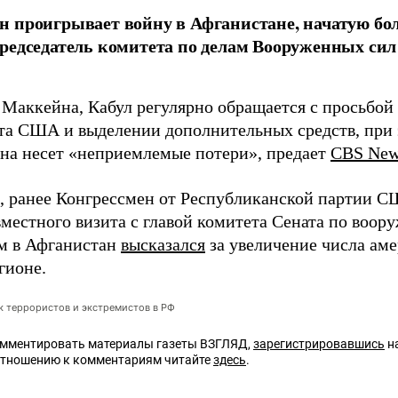
 проигрывает войну в Афганистане, начатую боле
редседатель комитета по делам Вооруженных с
 Маккейна, Кабул регулярно обращается с просьбой
та США и выделении дополнительных средств, при
на несет «неприемлемые потери», предает
CBS Ne
 ранее Конгрессмен от Республиканской партии 
вместного визита с главой комитета Сената по во
м в Афганистан
высказался
за увеличение числа аме
гионе.
ок террористов и экстремистов в РФ
омментировать материалы газеты ВЗГЛЯД,
зарегистрировавшись
на
отношению к комментариям читайте
здесь
.