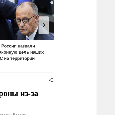
i
 России назвали
Еще один удар по
аконную цель наших
нефтепереработке.
С на территории
Крупнейший завод
ермании
страны прекратил
работу
роны из-за
тороны России