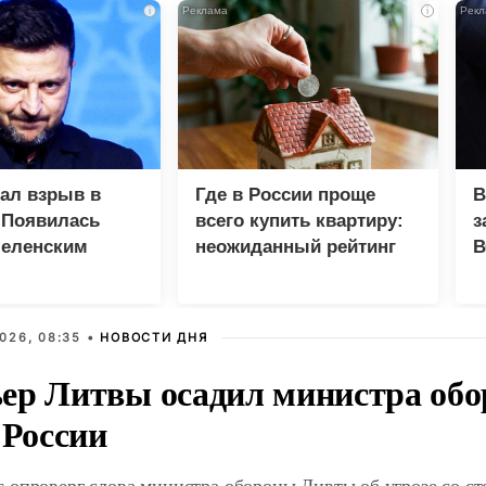
i
i
зал взрыв в
Где в России проще
В
 Появилась
всего купить квартиру:
з
Зеленским
неожиданный рейтинг
В
Г
026, 08:35 •
НОВОСТИ ДНЯ
ер Литвы осадил министра обо
 России
 опроверг слова министра обороны Ливты об угрозе со с