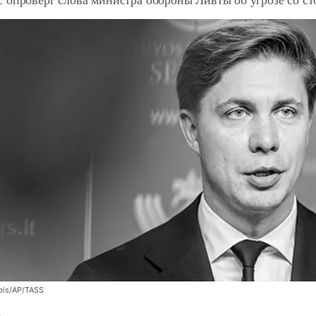
bis/AP/TASS