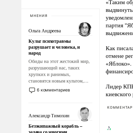
«Таким об
выдвинуты
МНЕНИЯ
уведомлени
партия "Я
Ольга Андреева
выдвижения
Культ психотравмы
разрушает и человека, и
Как писал
народ
отмене ре
Обиды на этот жестокий мир,
«Яблоко».
разрушающий нас, таких
финансиро
хрупких и ранимых,
становятся новым культом,
Лидер КП
постепенно вытесняя и
6 комментариев
киевского
отменяя традиционное
требование к человеку – быть
мужественным и твердым под
КОММЕНТАРИ
ударами судьбы, брать на себя
Александр Тимохин
ответственность, помогать
Безэкипажный корабль –
слабым, идти вперед и
задача со многими