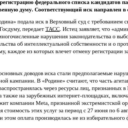
регистрацию федерального списка кандидатов па
венную думу. Соответствующий иск направлен в с
одина» подала иск в Верховный суд с требованием с
 Госдуму, передает
ТАСС
. Истец заявляет, что «адм
многочисленные нарушения законодательства о выбор
ельства об интеллектуальной собственности и о про
му, каждое из которых влечет отмену регистрации 
основных доводов иска стали предполагаемые нару
ной кампании. В «Родине» считают, что часть агит
распространялась через ресурсы лиц, признанных 
 а также на зарубежных интернет-площадках, включа
жит компании Meta, признанной экстремистской ор
 стоимость этих услуг за период с 27 июня по 6 ав
и этом оплата производилась не из избирательного 