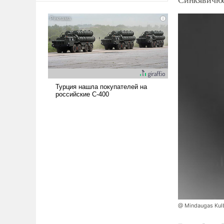
американские арсеналы.
Сложившаяся ситуация
означает многолетний период
уязвимости США, например,
перед Китаем.
@ Mindaugas Kul