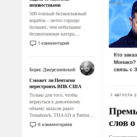
адаптироваться.
неизвестными
500-тонный безэкипажный
корабль – нечто гораздо
большее, чем небольшие
безэкипажные катера,
применение которых уже
1 комментарий
стало обыденностью. Задача по
созданию такого корабля очень
Кто зака
сложна и амбициозна. Однако
Монако?
и ее реализация радикально
связь с 
Борис Джерелиевский
поднимет наши боевые
Сможет ли Пентагон
возможности.
перестроить ВПК США
Только для того, чтобы
7 АВГУСТА 2
вернуться к довоенному
Премь
объему запасов ракет
Tomahawk, THAAD и Patriot
слов о
США потребуется более трех
6 комментариев
лет. Даже небольшая война с
Ираном опустошила
Синкявичюс