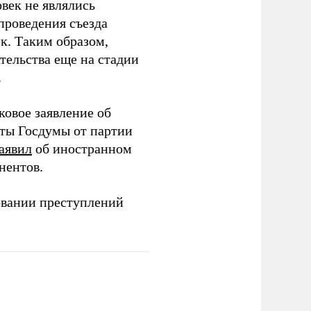
век не являлись
проведения съезда
ек. Таким образом,
тельства еще на стадии
.
ковое заявление об
аты Госдумы от партии
аявил
об иностранном
нентов.
овании преступлений