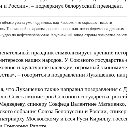
и и России», – подчеркнул белорусский президент.
менательный праздник символизирует крепкие истор
интересов наших народов. У Союзного государства е
уховное и культурное наследие, огромный экономич
ества», – говорится в поздравлении Лукашенко, на
я, что Лукашенко также направил поздравления с 
елю Совета министров Союзного государства, росс
едведеву, спикеру Совфеда Валентине Матвиенко,
ского собрания Союза Белоруссии и России, спикер
 патриарху Московскому и всея Руси Кириллу, госс
ва Григорию Рапоте.