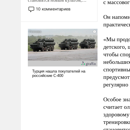
становятся новым культом,
с массовог
постепенно вытесняя и
10 комментариев
отменяя традиционное
Он напомн
требование к человеку – быть
практическ
мужественным и твердым под
ударами судьбы, брать на себя
ответственность, помогать
«Мы продо
слабым, идти вперед и
детского, 
адаптироваться.
чтобы спо
небольших
спортивны
предусмот
регулярно 
Особое зн
считает о
здоровому
тренировки
становитс