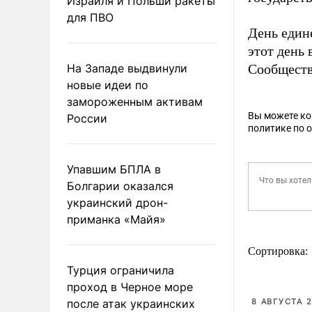
Израиля и Польши ракеты
для ПВО
День един
этот день 
На Западе выдвинули
Сообществ
новые идеи по
замороженным активам
Вы можете к
России
политике по 
Упавшим БПЛА в
Болгарии оказался
украинский дрон-
приманка «Майя»
Сортировка:
Турция ограничила
проход в Черное море
после атак украинских
8 АВГУСТА 2