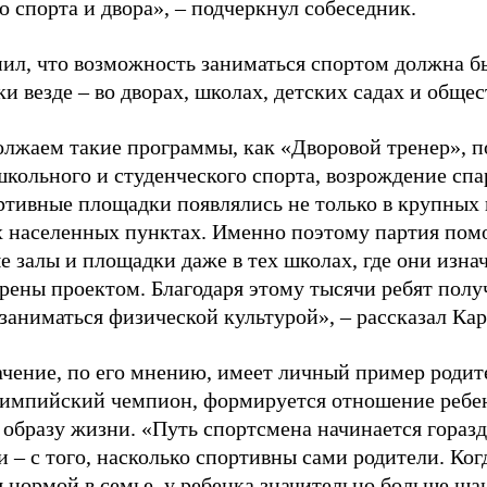
о спорта и двора», – подчеркнул собеседник.
ил, что возможность заниматься спортом должна б
и везде – во дворах, школах, детских садах и обще
лжаем такие программы, как «Дворовой тренер», п
школьного и студенческого спорта, возрождение спа
ртивные площадки появлялись не только в крупных г
 населенных пунктах. Именно поэтому партия помо
е залы и площадки даже в тех школах, где они изна
рены проектом. Благодаря этому тысячи ребят пол
заниматься физической культурой», – рассказал Ка
ачение, по его мнению, имеет личный пример родит
лимпийский чемпион, формируется отношение ребен
 образу жизни. «Путь спортсмена начинается гораз
 – с того, насколько спортивны сами родители. Ког
я нормой в семье, у ребенка значительно больше ша