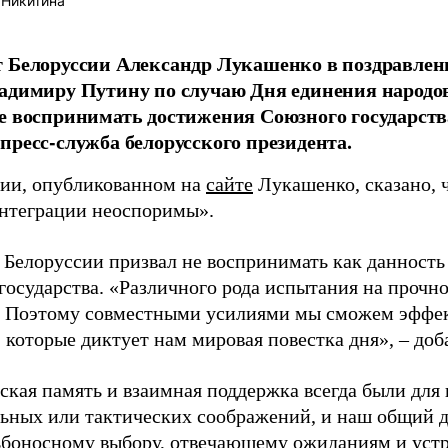
 Никитина
 Белоруссии Александр Лукашенко в поздравлен
адимиру Путину по случаю Дня единения народов
е воспринимать достижения Союзного государств
пресс-служба белорусского президента.
ии, опубликованном на
сайте
Лукашенко, сказано, 
нтеграции неоспоримы».
 Белоруссии призвал не воспринимать как данност
государства. «Различного рода испытания на прочн
. Поэтому совместными усилиями мы сможем эффек
, которые диктует нам мировая повестка дня», – до
ская память и взаимная поддержка всегда были для
ьных или тактических соображений, и наш общий д
ьбоносному выбору, отвечающему ожиданиям и уст