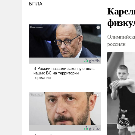
БПЛА
Карел
физку
Олимпийски
россиян