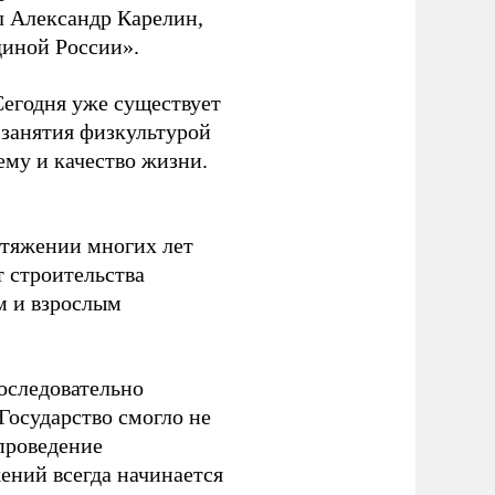
л Александр Карелин,
диной России».
Сегодня уже существует
 занятия физкультурой
ему и качество жизни.
отяжении многих лет
т строительства
м и взрослым
оследовательно
Государство смогло не
проведение
ений всегда начинается