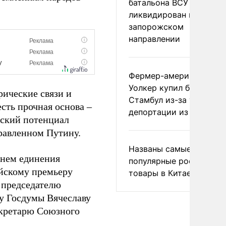
батальона ВСУ
ликвидирован на
запорожском
направлении
Фермер-американец
Уолкер купил билет в
ические связи и
Стамбул из-за угрозы
сть прочная основа –
депортации из России
еский потенциал
правленном Путину.
Названы самые
Днем единения
популярные российски
ийскому премьеру
товары в Китае
 председателю
у Госдумы Вячеславу
екретарю Союзного