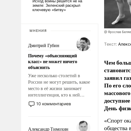
МНЕНИЯ
@ Ярослав Беля
Tекст:
Алекс
Дмитрий Губин
Почему «объясняющий
класс» не может ничего
Чем больш
объяснить
становитс
Уже несколько столетий в
заявил г
России не могут решить, какое
По его сл
место в её жизни занимает
массового
интеллигенция, кто к ней
доступнее
принадлежит, а кого из неё
10 комментариев
День физ
исключили с правом
восстановления и без оного. И
«Спорт ока
чем она отличается от просто
образованных людей. Иногда
общества 
Александр Тимохин