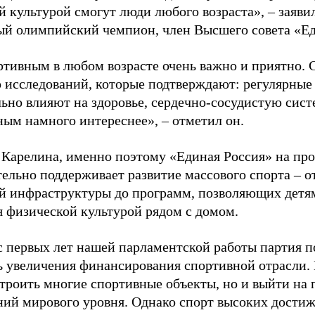
й культурой смогут люди любого возраста», – заяви
ый олимпийский чемпион, член Высшего совета «Е
ртивным в любом возрасте очень важно и приятно. 
 исследований, которые подтверждают: регулярные
ьно влияют на здоровье, сердечно-сосудистую сист
ным намного интереснее», – отметил он.
 Карелина, именно поэтому «Единая Россия» на пр
ельно поддерживает развитие массового спорта – о
й инфраструктуры до программ, позволяющих детя
я физической культурой рядом с домом.
с первых лет нашей парламентской работы партия п
ь увеличения финансирования спортивной отрасли. 
строить многие спортивные объекты, но и выйти на 
ний мирового уровня. Однако спорт высоких достиж