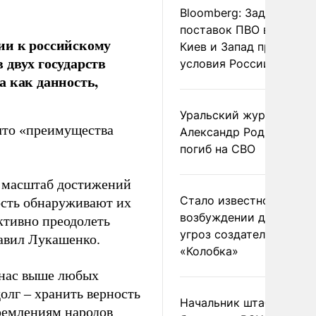
Bloomberg: Задержка
поставок ПВО вынудит
ии к российскому
Киев и Запад принять
 двух государств
условия России
а как данность,
Уральский журналист
что «преимущества
Александр Родионов
погиб на СВО
ь масштаб достижений
Стало известно о
ость обнаруживают их
возбуждении дела из-з
тивно преодолеть
угроз создателям
бавил Лукашенко.
«Колобка»
 нас выше любых
олг – хранить верность
Начальник штаба
ремлениям народов