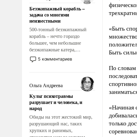
казалось, что эти вопросы
физическо
Безэкипажный корабль –
решены раз и навсегда, но –
трехкратн
задача со многими
нет, не решены.
неизвестными
«Быть спо
500-тонный безэкипажный
множество
корабль – нечто гораздо
большее, чем небольшие
положител
безэкипажные катера,
Быть силь
применение которых уже
5 комментариев
стало обыденностью. Задача по
По словам
созданию такого корабля очень
последоват
сложна и амбициозна. Однако
спортивно
и ее реализация радикально
Ольга Андреева
поднимет наши боевые
заниматьс
Культ психотравмы
возможности.
разрушает и человека, и
«Начиная 
народ
добивалас
Обиды на этот жестокий мир,
только до
разрушающий нас, таких
хрупких и ранимых,
соревнова