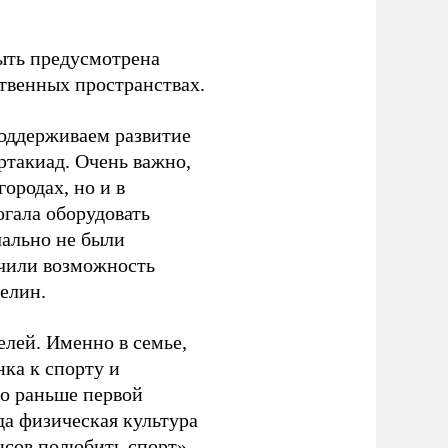
ыть предусмотрена
ственных пространствах.
оддерживаем развитие
ртакиад. Очень важно,
ородах, но и в
гала оборудовать
чально не были
учили возможность
релин.
елей. Именно в семье,
ка к спорту и
до раньше первой
да физическая культура
нсов полюбить спорт», –