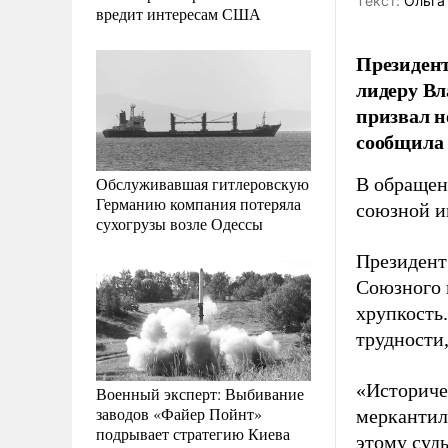
Tекст:
Ольга
вредит интересам США
Президент
лидеру Вл
призвал н
сообщила 
Обслуживавшая гитлеровскую
В обращен
Германию компания потеряла
союзной и
сухогрузы возле Одессы
Президент
Союзного 
хрупкость
трудности
«Историче
Военный эксперт: Выбивание
заводов «Файер Пойнт»
меркантил
подрывает стратегию Киева
этому суд