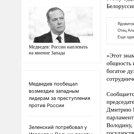
Белорусси
Медведев: России наплевать
на мнение Запада
«Этот зна
общность 
богатое д
сотруднич
Медведев пообещал
возмездие западным
Сообщаетс
лидерам за преступления
председат
против России
Дмитрию М
парламент
Володину,
Зеленский потребовал у
государст