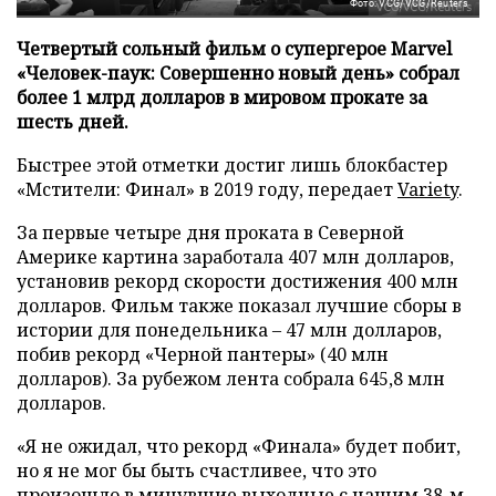
Фото: VCG/VCG/Reuters
Четвертый сольный фильм о супергерое Marvel
«Человек-паук: Совершенно новый день» собрал
более 1 млрд долларов в мировом прокате за
шесть дней.
Быстрее этой отметки достиг лишь блокбастер
«Мстители: Финал» в 2019 году, передает
Variety
.
За первые четыре дня проката в Северной
Америке картина заработала 407 млн долларов,
установив рекорд скорости достижения 400 млн
долларов. Фильм также показал лучшие сборы в
истории для понедельника – 47 млн долларов,
побив рекорд «Черной пантеры» (40 млн
долларов). За рубежом лента собрала 645,8 млн
долларов.
«Я не ожидал, что рекорд «Финала» будет побит,
но я не мог бы быть счастливее, что это
произошло в минувшие выходные с нашим 38-м