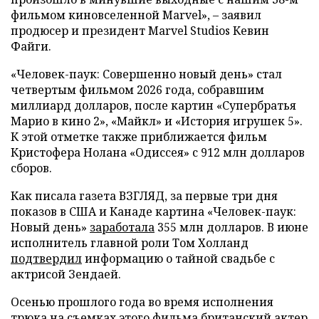
фильмом киновселенной Marvel», – заявил
продюсер и президент Marvel Studios Кевин
Файги.
«Человек-паук: Совершенно новый день» стал
четвертым фильмом 2026 года, собравшим
миллиард долларов, после картин «Супербратья
Марио в кино 2», «Майкл» и «История игрушек 5».
К этой отметке также приближается фильм
Кристофера Нолана «Одиссея» с 912 млн долларов
сборов.
Как писала газета ВЗГЛЯД, за первые три дня
показов в США и Канаде картина «Человек-паук:
Новый день»
заработала
355 млн долларов. В июне
исполнитель главной роли Том Холланд
подтвердил
информацию о тайной свадьбе с
актрисой Зендаей.
Осенью прошлого года во время исполнения
трюка на съемках этого фильма британский актер