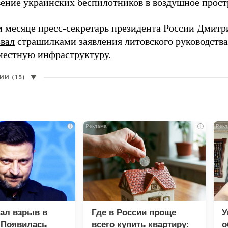
ение украинских беспилотников в воздушное прост
 месяце пресс-секретарь президента России Дмитр
звал
страшилками заявления литовского руководств
 местную инфраструктуру.
И (15)
▼
i
i
зал взрыв в
Где в России проще
У
 Появилась
всего купить квартиру:
о