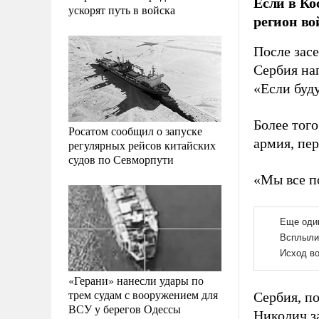
Если в Ко
ускорят путь в войска
регион во
После засе
Сербия на
«Если буду
Более того
Росатом сообщил о запуске
армия, пе
регулярных рейсов китайских
судов по Севморпути
«Мы все по
«Герани» нанесли удары по
трем судам с вооружением для
Сербия, по
ВСУ у берегов Одессы
Николич з