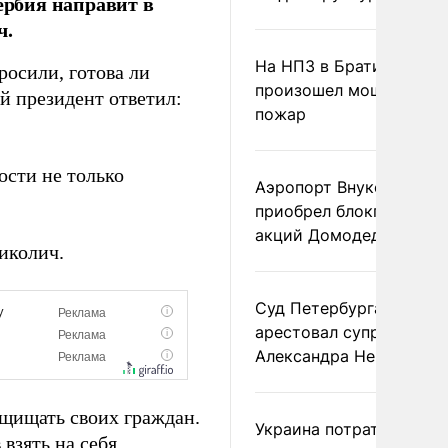
ербия направит в
ч.
На НПЗ в Братиславе
росили, готова ли
произошел мощный
й президент ответил:
пожар
ости не только
Аэропорт Внуково
приобрел блокпакет
акций Домодедово
иколич.
Суд Петербурга заочно
арестовал супругу
Александра Невзорова
ащищать своих граждан.
Украина потратила 1 мл
взять на себя