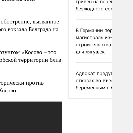
гривен на переименова
безлюдного села
обострение, вызванное
го вокзала Белграда на
В Германии перекрыли
магистраль из-за
строительства тоннеле
озунгом «Косово – это
для лягушек
ербской территории близ
Адвокат предупредил о
отказах во въезде
горически против
беременным в США
Косово.