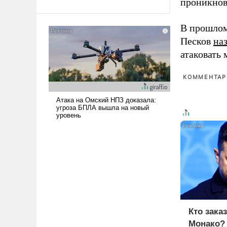
проникнов
Ираном опустошила
американские арсеналы.
В прошлом
Сложившаяся ситуация
Песков
на
означает многолетний период
атаковать
уязвимости США, например,
перед Китаем.
КОММЕНТАРИ
Кто зака
Монако?