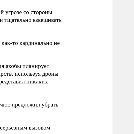
й угрозе со стороны
 и тщательно взвешивать
з как-то кардинально не
ия якобы планирует
рств, используя дроны
представил никаких
ичюс
предложил
убрать
серьезным вызовом