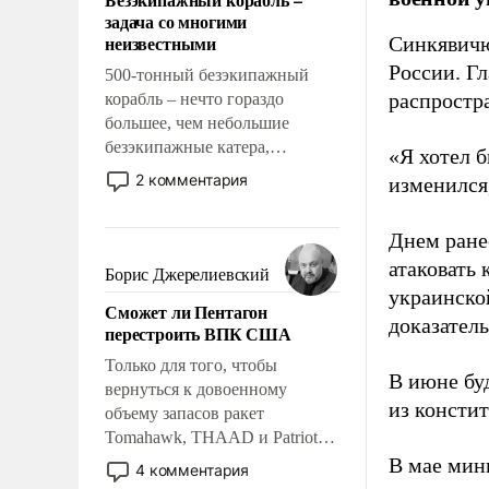
слабым, идти вперед и
задача со многими
адаптироваться.
неизвестными
Синкявичю
России. Гл
500-тонный безэкипажный
распростр
корабль – нечто гораздо
большее, чем небольшие
безэкипажные катера,
«Я хотел б
применение которых уже
2 комментария
изменился
стало обыденностью. Задача по
созданию такого корабля очень
Днем ране
сложна и амбициозна. Однако
атаковать
и ее реализация радикально
Борис Джерелиевский
поднимет наши боевые
украинско
Сможет ли Пентагон
возможности.
доказатель
перестроить ВПК США
Только для того, чтобы
В июне бу
вернуться к довоенному
из консти
объему запасов ракет
Tomahawk, THAAD и Patriot
США потребуется более трех
В мае мин
4 комментария
лет. Даже небольшая война с