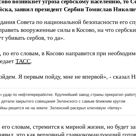
сово возникнет угроза сербскому населению, то С
йска, заявил президент Сербии Томислав Николи
дания Совета по национальной безопасности его сп
править вооруженные силы в Косово, на что сербски
т убивать сербов, то да».
, по его словам, в Косово направится при необходим
редает
ТАСС
.
йдем. Я первым пойду, мне не впервой», - сказал Н
 его словам, стремится к мирной жизни, но будет з
аявил, что как верховный главнокомандующий готов 