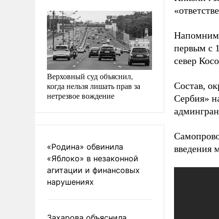
«ответств
Напомним,
первым с 1
север Косо
Верховный суд объяснил,
Состав, о
когда нельзя лишать прав за
нетрезвое вождение
Сербия» на
админгран
Самопрово
«Родина» обвинила
введения м
«Яблоко» в незаконной
агитации и финансовых
нарушениях
Захарова объяснила