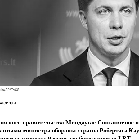
bis/AP/TASS
Басилая
овского правительства Миндаугас Синкявичюс не
аниями министра обороны страны Робертаса Кау
грозе со стороны России, сообщает портал LRT.