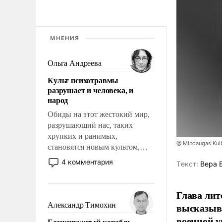
МНЕНИЯ
Ольга Андреева
Культ психотравмы
разрушает и человека, и
народ
Обиды на этот жестокий мир,
разрушающий нас, таких
хрупких и ранимых,
@ Mindaugas Kul
становятся новым культом,
постепенно вытесняя и
4 комментария
Tекст:
Вера 
отменяя традиционное
требование к человеку – быть
мужественным и твердым под
Глава лит
ударами судьбы, брать на себя
Александр Тимохин
высказыв
ответственность, помогать
военной у
Безэкипажный корабль –