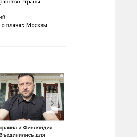
ранство страны.
ий
а о планах Москвы
i
краина и Финляндия
«Генерал-провал»: кака
бъединились для
правда выяснилась про