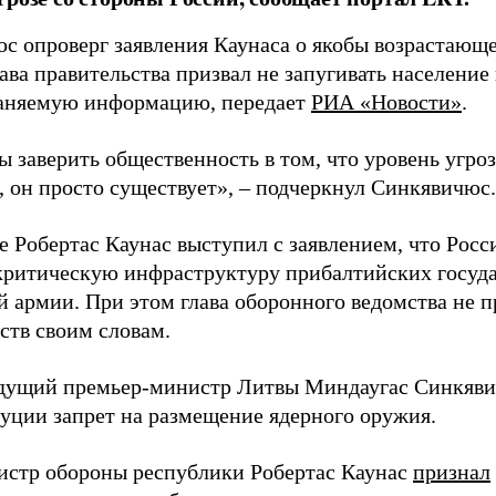
с опроверг заявления Каунаса о якобы возрастающе
ава правительства призвал не запугивать население
аняемую информацию, передает
РИА «Новости»
.
ы заверить общественность в том, что уровень угро
, он просто существует», – подчеркнул Синкявичюс.
е Робертас Каунас выступил с заявлением, что Росс
 критическую инфраструктуру прибалтийских госуда
й армии. При этом глава оборонного ведомства не 
ств своим словам.
дущий премьер-министр Литвы Миндаугас Синкяв
туции запрет на размещение ядерного оружия.
истр обороны республики Робертас Каунас
признал