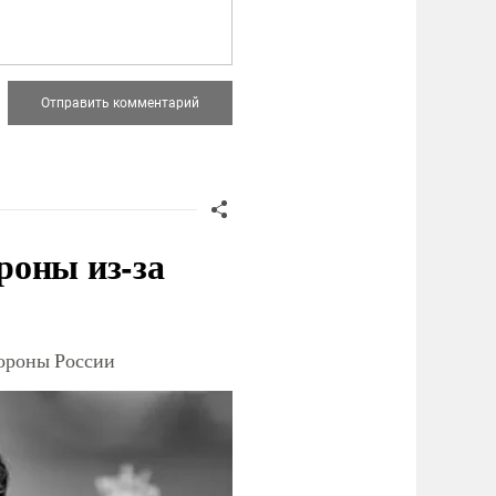
роны из-за
тороны России