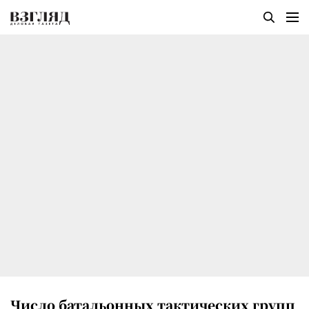
Число батальонных тактических групп