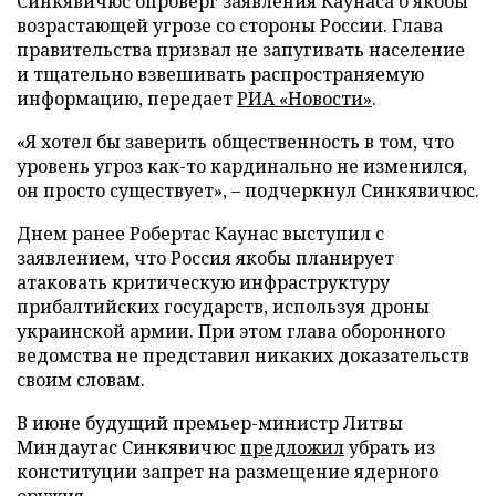
Синкявичюс опроверг заявления Каунаса о якобы
возрастающей угрозе со стороны России. Глава
правительства призвал не запугивать население
и тщательно взвешивать распространяемую
информацию, передает
РИА «Новости»
.
«Я хотел бы заверить общественность в том, что
уровень угроз как-то кардинально не изменился,
он просто существует», – подчеркнул Синкявичюс.
Днем ранее Робертас Каунас выступил с
заявлением, что Россия якобы планирует
атаковать критическую инфраструктуру
прибалтийских государств, используя дроны
украинской армии. При этом глава оборонного
ведомства не представил никаких доказательств
своим словам.
В июне будущий премьер-министр Литвы
Миндаугас Синкявичюс
предложил
убрать из
конституции запрет на размещение ядерного
оружия.