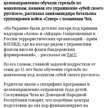
целенаправленно обучали стрельбе по
манекенам, называя это упражнение «убей своего
русского», рассказал замкомандира батальона
группировки войск «Север» с позывным Чех.
«На Украине были детские лагеря под прямым
надзором «Азова» и «Айдара» (запрещенных в
России террористических организаций – прим
ВЗГЛЯД), где на въезде рядом с украинским
флагом висели флаги бандеровских
формирований», – рассказал он
ТАСС
.
По его словам, главной задачей подростков от
семи до 15 лет было обучение стрельбе по
манекенам под лозунгом «убей своего русского».
Родители знали о специфике программы и
целенаправленно отправляли туда детей.
Сослуживцы Чеха из Донецкой Народной
Республики говорят, что подобные центры
подготовки до сих пор функционируют на