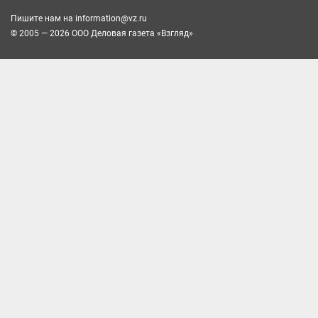
Пишите нам на
information@vz.ru
© 2005 — 2026 ООО Деловая газета «Взгляд»