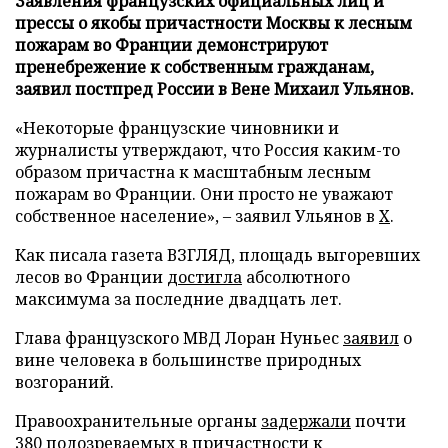
Заявления французских официальных лиц и
прессы о якобы причастности Москвы к лесным
пожарам во Франции демонстрируют
пренебрежение к собственным гражданам,
заявил постпред России в Вене Михаил Ульянов.
«Некоторые французские чиновники и
журналисты утверждают, что Россия каким-то
образом причастна к масштабным лесным
пожарам во Франции. Они просто не уважают
собственное население», – заявил Ульянов в
X
.
Как писала газета ВЗГЛЯД, площадь выгоревших
лесов во Франции
достигла
абсолютного
максимума за последние двадцать лет.
Глава французского МВД Лоран Нуньес
заявил
о
вине человека в большинстве природных
возгораний.
Правоохранительные органы
задержали
почти
380 подозреваемых в причастности к