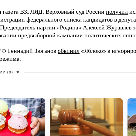
а газета ВЗГЛЯД, Верховный суд России
получил
ис
гистрации федерального списка кандидатов в депут
 Председатель партии «Родина» Алексей Журавлев
з
вании предвыборной кампании политических оппо
РФ Геннадий Зюганов
обвинил
«Яблоко» в игнорир
 режима.
И (0)
▼