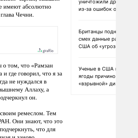
уничтожили друг друга
не имеют абсолютно
из-за ошибок оператор
глава Чечни.
Британцы подняли на
смех данные разведки
США об «угрозе России
 о том, что «Рамзан
Ученые в США назвали 
 и где говорил, что я за
ягоды причиной
гда не нуждался в
«взрывной» диареи
евышнему Аллаху, а
подчеркнул он.
ь своим ремеслом. Тем
РАН. Они знают, что это
подчеркнуть, что для
нная и заново