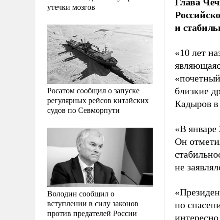
Глава Чеч
утечки мозгов
Российско
и стабиль
«10 лет на
являющаяс
«почетный
Росатом сообщил о запуске
близкие др
регулярных рейсов китайских
Кадыров 
судов по Севморпути
«В январе
Он отметил
стабильно
не заявлял
«Президен
Володин сообщил о
вступлении в силу законов
по спасен
против предателей России
интересно