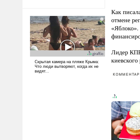
Ираном опустошила
Как писал
американские арсеналы.
отмене ре
Сложившаяся ситуация
означает многолетний период
«Яблоко».
уязвимости США, например,
финансиро
перед Китаем.
Лидер КП
киевского
КОММЕНТАРИ