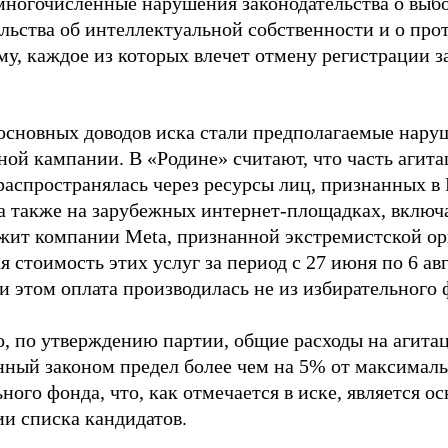
многочисленные нарушения законодательства о выбор
ельства об интеллектуальной собственности и о про
му, каждое из которых влечет отмену регистрации 
основных доводов иска стали предполагаемые нару
ной кампании. В «Родине» считают, что часть агит
распространялась через ресурсы лиц, признанных 
 а также на зарубежных интернет-площадках, включа
жит компании Meta, признанной экстремистской ор
 стоимость этих услуг за период с 27 июня по 6 ав
и этом оплата производилась не из избирательного 
о, по утверждению партии, общие расходы на агит
нный законом предел более чем на 5% от максималь
ного фонда, что, как отмечается в иске, является 
ии списка кандидатов.