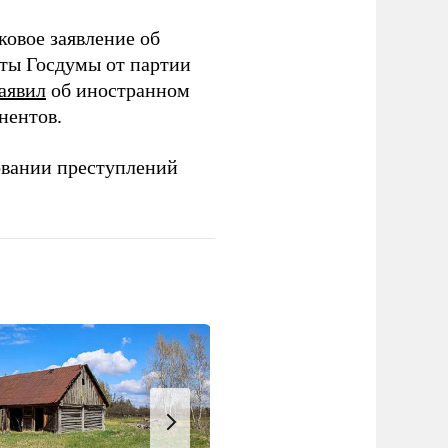
ковое заявление об
аты Госдумы от партии
аявил
об иностранном
нентов.
овании преступлений