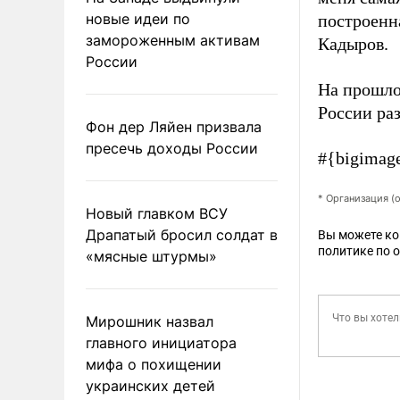
новые идеи по
построенна
замороженным активам
Кадыров.
России
На прошло
России ра
Фон дер Ляйен призвала
пресечь доходы России
#{bigimag
* Организация (
Новый главком ВСУ
Драпатый бросил солдат в
Вы можете к
политике по 
«мясные штурмы»
Мирошник назвал
главного инициатора
мифа о похищении
украинских детей