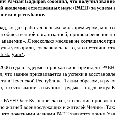
ни Рамзан Кадыров сообщил, что получил звание
й академии естественных наук (РАЕН) за успехи 
ности в республике.
зад, когда я работал первым вице-премьером, мне с
я общественной организацией, приняла решение пр
 академик». Я несколько месяцев не соглашался при
узья уговорили, сославшись на то, что неэтично отк
в
Instagram*
.
 2006 года в Гудермес приехал вице-президент РАЕ
, что звание присваивается за успехи в восстановл
сти в Чеченской Республике. Таким образом, и рук
о, что это звание за научные труды», – подчеркнул 
т РАЕН Олег Кузнецов сказал, что звание присвоен
ию жизней военнослужащих и жителей Чечни». Так
, что почетными членами РАЕН являются принц Уэ