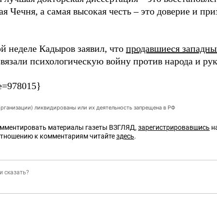
я Чечня, а самая высокая честь – это доверие и при
й неделе Кадыров заявил, что
продавшиеся западн
звязали психологическую войну против народа и рук
e=978015}
организации) ликвидированы или их деятельность запрещена в РФ
омментировать материалы газеты ВЗГЛЯД,
зарегистрировавшись
на
отношению к комментариям читайте
здесь
.