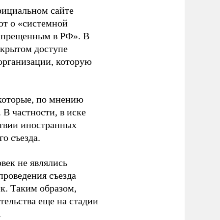
фициальном сайте
ют о «системной
апрещенным в РФ». В
ткрытом доступе
организации, которую
которые, по мнению
В частности, в иске
тствии иностранных
о съезда.
век не являлись
проведения съезда
ек. Таким образом,
тельства еще на стадии
.