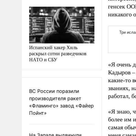
генсек ОО
никакого 
Испанский хакер Хиль
раскрыл сотни разведчиков
НАТО и СБУ
«Я очень д
Кадыров – 
какие-то 
званиях, 
ВС России поразили
работал, б
производителя ракет
«Фламинго» завод «Файер
«Я знаю, ч
Пойнт»
более им и
самая обы
меня самая
На Западе выдвинули