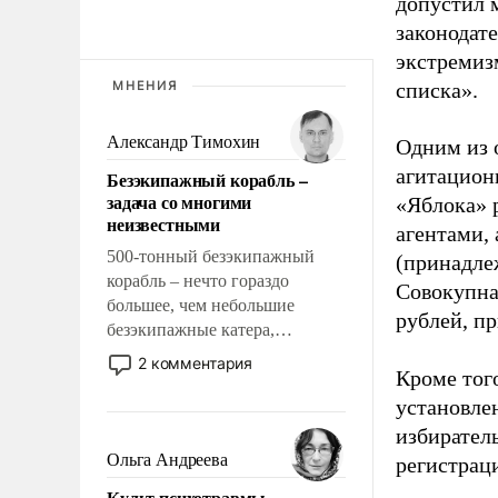
допустил 
законодат
экстремиз
МНЕНИЯ
списка».
Александр Тимохин
Одним из 
агитацион
Безэкипажный корабль –
задача со многими
«Яблока» 
неизвестными
агентами,
500-тонный безэкипажный
(принадле
корабль – нечто гораздо
Совокупная
большее, чем небольшие
рублей, пр
безэкипажные катера,
применение которых уже
2 комментария
Кроме тог
стало обыденностью. Задача по
созданию такого корабля очень
установле
сложна и амбициозна. Однако
избиратель
и ее реализация радикально
Ольга Андреева
регистрац
поднимет наши боевые
Культ психотравмы