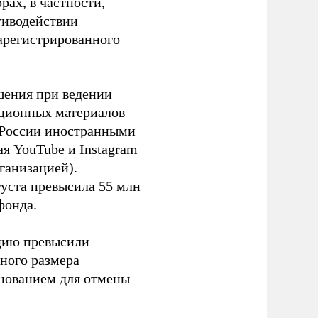
ах, в частности,
тиводействии
зарегистрированного
шения при ведении
ационных материалов
в России иностранными
я YouTube и Instagram
ганизацией).
густа превысила 55 млн
фонда.
ацию превысили
ного размера
основанием для отмены