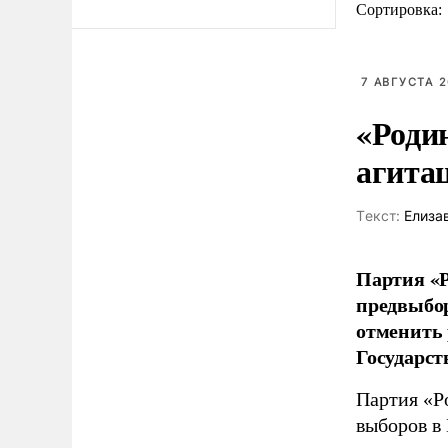
Сортировка:
7 АВГУСТА 2
«Роди
агита
Tекст:
Елиза
Партия «Р
предвыбор
отменить 
Государст
Партия «Р
выборов в