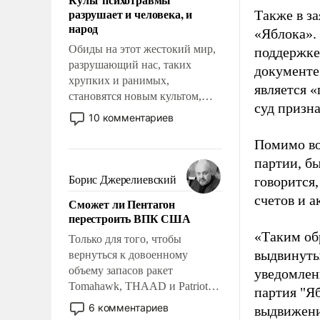
возможности.
разрушает и человека, и
Также в з
народ
«Яблока».
Обиды на этот жестокий мир,
поддержке
разрушающий нас, таких
документе
хрупких и ранимых,
является 
становятся новым культом,
суд призн
постепенно вытесняя и
10 комментариев
отменяя традиционное
Помимо во
требование к человеку – быть
мужественным и твердым под
партии, б
ударами судьбы, брать на себя
Борис Джерелиевский
говорится,
ответственность, помогать
счетов и 
Сможет ли Пентагон
слабым, идти вперед и
перестроить ВПК США
адаптироваться.
«Таким об
Только для того, чтобы
выдвинуты
вернуться к довоенному
объему запасов ракет
уведомлени
Tomahawk, THAAD и Patriot
партия "Я
США потребуется более трех
6 комментариев
выдвижения
лет. Даже небольшая война с