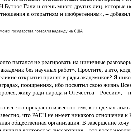
Н Бутрос Гали и очень много других лиц, которые 
отношения к открытиям и изобретениям», – добавил 
олго пытался не реагировать на циничные разговоры
академик без научных работ». Простите, а кто, когда
великие открытия принят в ряды академиков? Я нико
наградах, поощрениях, ибо посвятил свою жизнь Вс
оролся, живу ради народа и Отечества – России», – 
то все это прекрасно известно тем, кто сделал лож
звестно, что РАЕН не имеет никакого отношения к 
чная общественная организация. В завершение хочу 
 лучшая докторская диссертация – это восстановле