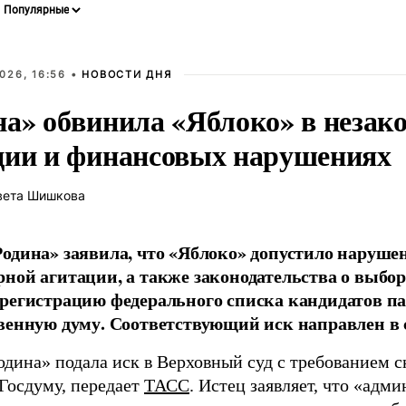
026, 16:56 •
НОВОСТИ ДНЯ
на» обвинила «Яблоко» в незак
ции и финансовых нарушениях
вета Шишкова
одина» заявила, что «Яблоко» допустило наруше
ной агитации, а также законодательства о выбор
регистрацию федерального списка кандидатов па
венную думу. Соответствующий иск направлен в с
одина» подала иск в Верховный суд с требованием с
 Госдуму, передает
ТАСС
. Истец заявляет, что «адм