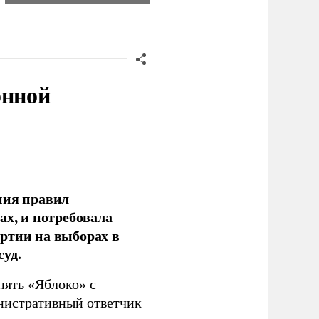
онной
ния правил
ах, и потребовала
ртии на выборах в
уд.
нять «Яблоко» с
инистративный ответчик