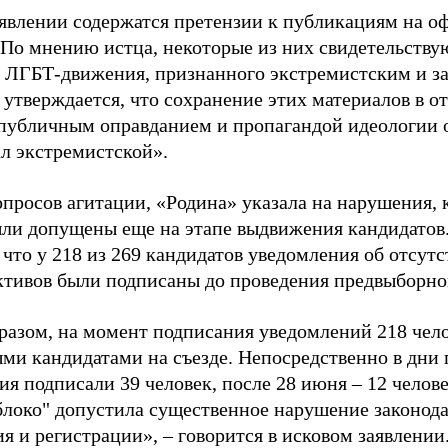
аявлении содержатся претензии к публикациям на о
 По мнению истца, некоторые из них свидетельству
 ЛГБТ-движения, признанного экстремистским и з
 утверждается, что сохранение этих материалов в о
«публичным оправданием и пропагандой идеологии 
ал экстремистской».
просов агитации, «Родина» указала на нарушения, 
ыли допущены еще на этапе выдвижения кандидатов. 
 что у 218 из 269 кандидатов уведомления об отсу
активов были подписаны до проведения предвыборног
разом, на момент подписания уведомлений 218 чело
ми кандидатами на съезде. Непосредственно в дни 
я подписали 39 человек, после 28 июня – 12 челов
блоко" допустила существенное нарушение законода
 и регистрации», – говорится в исковом заявлении