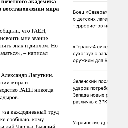
 почетного академика
в восстановлении мира
Боец «Севера» рассказ
о детских лагерях
террористов на Украин
ообщили, что РАЕН,
исвоить мне звание
нять знак и диплом. Но
«Герань-4 сикер» пора
азаться», – написал
сухогруз с западным
оружием для ВСУ
Н Александр Лагуткин.
Зеленский после ночны
ении мира и
ударов потребовал у
оводство РАЕН никогда
Запада новые ракеты д
Кадыров.
различных ЗРК
о «за каждодневный труд
же сообщаю, кому
Украинские дроны
льский Чарльз, бывший