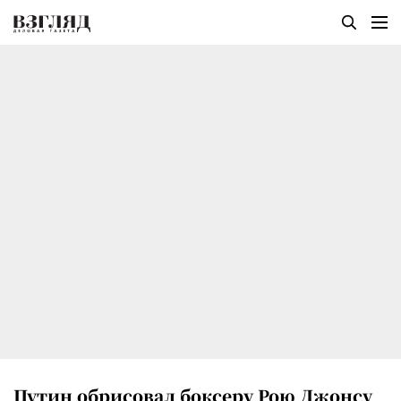
Путин обрисовал боксеру Рою Джонсу