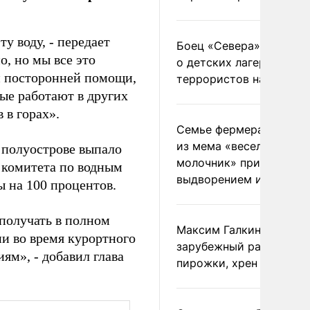
у воду, - передает
Боец «Севера» рассказ
о, но мы все это
о детских лагерях
й посторонней помощи,
террористов на Украин
рые работают в других
 в горах».
Семье фермера Уолкер
из мема «веселый
 полуострове выпало
молочник» пригрозили
 комитета по водным
выдворением из Росси
 на 100 процентов.
 получать в полном
Максим Галкин добавил
ни во время курортного
зарубежный райдер
иям», - добавил глава
пирожки, хрен и морс