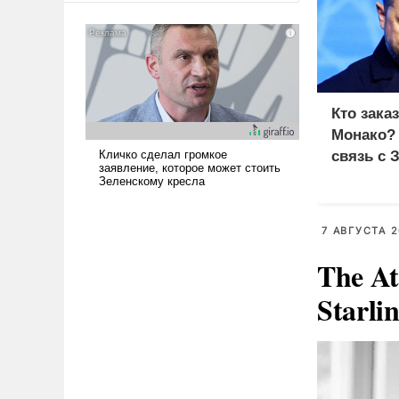
американские арсеналы.
Сложившаяся ситуация
означает многолетний период
уязвимости США, например,
перед Китаем.
Кто зака
Монако?
связь с 
7 АВГУСТА 2
The At
Starli