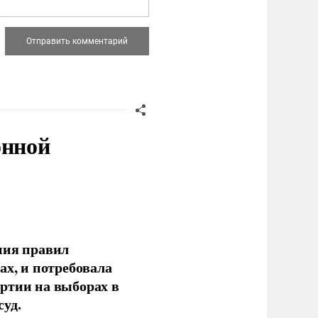
онной
ния правил
ах, и потребовала
ртии на выборах в
уд.