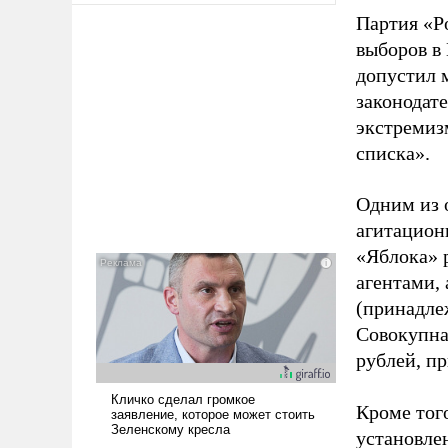
Партия «Р
выборов в
допустил 
законодат
экстремиз
списка».
Одним из 
агитацион
«Яблока» 
агентами,
(принадле
Совокупная
рублей, пр
Кроме тог
установле