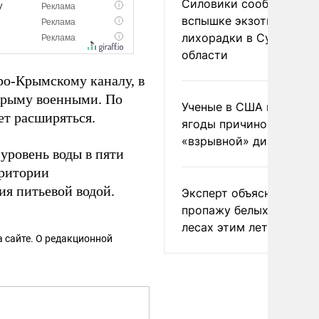
Силовики сообщили о
вспышке экзотической
лихорадки в Сумской
области
ро-Крымскому каналу, в
Крыму военными. По
Ученые в США назвали 
ет расширяться.
ягоды причиной
«взрывной» диареи
уровень воды в пяти
рритории
ия питьевой водой.
Эксперт объяснил
пропажу белых грибов 
лесах этим летом
 сайте. О редакционной