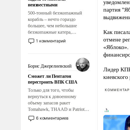
адаптироваться.
уведомлени
неизвестными
партия "Я
500-тонный безэкипажный
выдвижения
корабль – нечто гораздо
большее, чем небольшие
Как писал
безэкипажные катера,
применение которых уже
отмене ре
1 комментарий
стало обыденностью. Задача по
«Яблоко».
созданию такого корабля очень
финансиро
сложна и амбициозна. Однако
и ее реализация радикально
Борис Джерелиевский
Лидер КП
поднимет наши боевые
Сможет ли Пентагон
киевского
возможности.
перестроить ВПК США
Только для того, чтобы
КОММЕНТАРИ
вернуться к довоенному
объему запасов ракет
Tomahawk, THAAD и Patriot
США потребуется более трех
6 комментариев
лет. Даже небольшая война с
Ираном опустошила