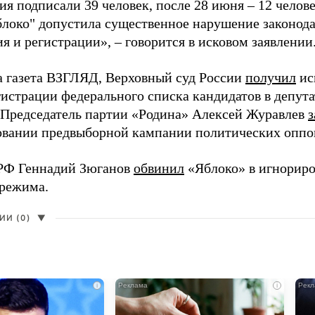
я подписали 39 человек, после 28 июня – 12 челов
блоко" допустила существенное нарушение законода
 и регистрации», – говорится в исковом заявлении
а газета ВЗГЛЯД, Верховный суд России
получил
ис
гистрации федерального списка кандидатов в депут
 Председатель партии «Родина» Алексей Журавлев
з
вании предвыборной кампании политических оппо
РФ Геннадий Зюганов
обвинил
«Яблоко» в игнорир
 режима.
И (0)
▼
i
i