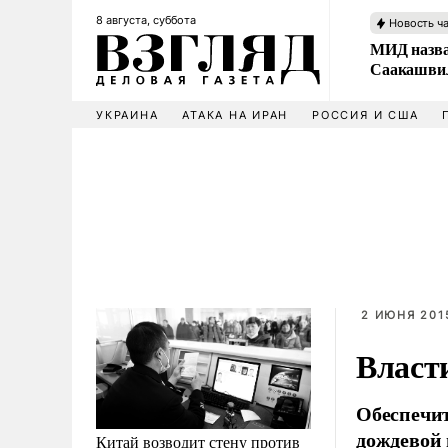
8 августа, суббота
Новость ч
МИД назва
Саакашвил
УКРАИНА
АТАКА НА ИРАН
РОССИЯ И США
2 ИЮНЯ 2015
Власт
Обеспечит
дождевой 
Китай возводит стену против