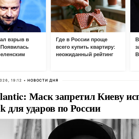
зал взрыв в
Где в России проще
В
 Появилась
всего купить квартиру:
з
Зеленским
неожиданный рейтинг
В
Г
026, 19:12 •
НОВОСТИ ДНЯ
lantic: Маск запретил Киеву ис
nk для ударов по России