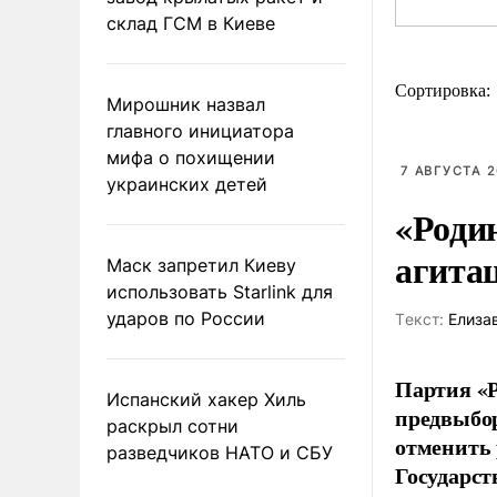
склад ГСМ в Киеве
Сортировка:
Мирошник назвал
главного инициатора
мифа о похищении
7 АВГУСТА 2
украинских детей
«Роди
агита
Маск запретил Киеву
использовать Starlink для
ударов по России
Tекст:
Елиза
Партия «Р
Испанский хакер Хиль
предвыбор
раскрыл сотни
отменить 
разведчиков НАТО и СБУ
Государст