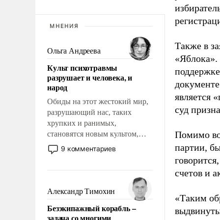
избиратель
регистрац
МНЕНИЯ
Также в з
Ольга Андреева
«Яблока».
Культ психотравмы
поддержке
разрушает и человека, и
документе
народ
является 
Обиды на этот жестокий мир,
суд призн
разрушающий нас, таких
хрупких и ранимых,
Помимо во
становятся новым культом,
постепенно вытесняя и
партии, б
9 комментариев
отменяя традиционное
говорится,
требование к человеку – быть
счетов и 
мужественным и твердым под
ударами судьбы, брать на себя
Александр Тимохин
«Таким об
ответственность, помогать
Безэкипажный корабль –
слабым, идти вперед и
выдвинуты
задача со многими