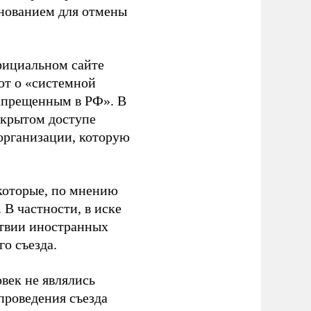
основанием для отмены
фициальном сайте
ют о «системной
апрещенным в РФ». В
ткрытом доступе
организации, которую
которые, по мнению
В частности, в иске
тствии иностранных
о съезда.
век не являлись
проведения съезда