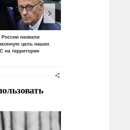
 России назвали
Почему тонут даже
аконную цель наших
опытные пловцы:
С на территории
назвали 9 самых часты
ермании
причин
пользовать