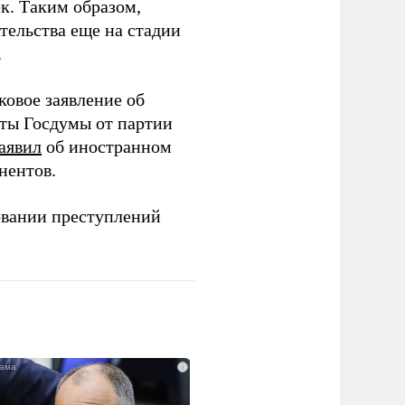
ек. Таким образом,
тельства еще на стадии
.
ковое заявление об
аты Госдумы от партии
аявил
об иностранном
нентов.
овании преступлений
i