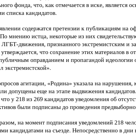
ного фонда, что, как отмечается в иске, является 
ии списка кандидатов.
аявлении содержатся претензии к публикациям на о
 По мнению истца, некоторые из них свидетельству
 ЛГБТ-движения, признанного экстремистским и з
 утверждается, что сохранение этих материалов в о
«публичным оправданием и пропагандой идеологии 
ал экстремистской».
просов агитации, «Родина» указала на нарушения, 
ыли допущены еще на этапе выдвижения кандидатов. 
 что у 218 из 269 кандидатов уведомления об отсу
активов были подписаны до проведения предвыборног
разом, на момент подписания уведомлений 218 чело
ми кандидатами на съезде. Непосредственно в дни 