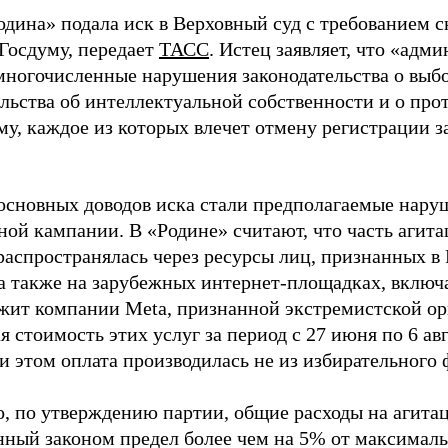
одина» подала иск в Верховный суд с требованием с
 Госдуму, передает
ТАСС
. Истец заявляет, что «адм
многочисленные нарушения законодательства о выбор
ельства об интеллектуальной собственности и о про
му, каждое из которых влечет отмену регистрации 
основных доводов иска стали предполагаемые нару
ной кампании. В «Родине» считают, что часть агит
распространялась через ресурсы лиц, признанных 
 а также на зарубежных интернет-площадках, включа
жит компании Meta, признанной экстремистской ор
 стоимость этих услуг за период с 27 июня по 6 ав
и этом оплата производилась не из избирательного 
о, по утверждению партии, общие расходы на агит
нный законом предел более чем на 5% от максималь