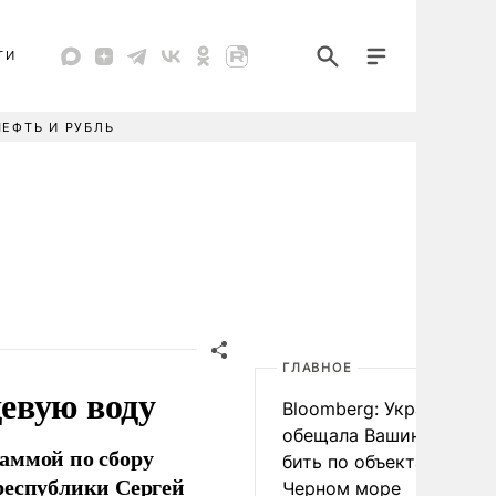
ТИ
НЕФТЬ И РУБЛЬ
ГЛАВНОЕ
евую воду
Bloomberg: Украина
обещала Вашингтону не
аммой по сбору
бить по объектам КТК в
республики Сергей
Черном море