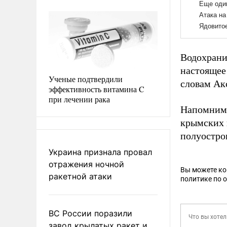
Водохрани
настоящее
Ученые подтвердили
словам Акс
эффективность витамина C
при лечении рака
Напомним,
крымских 
полуостро
Украина признала провал
отражения ночной
Вы можете к
ракетной атаки
политике по 
ВС России поразили
завод крылатых ракет и