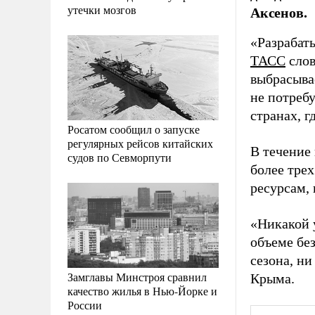
утечки мозгов
Аксенов.
«Разрабаты
ТАСС
слов
выбрасыва
не потребу
странах, г
Росатом сообщил о запуске
регулярных рейсов китайских
В течение
судов по Севморпути
более тре
ресурсам,
«Никакой у
объеме без
сезона, ни
Замглавы Минстроя сравнил
Крыма.
качество жилья в Нью-Йорке и
России