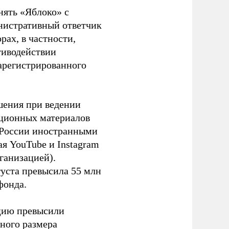
нять «Яблоко» с
инистративный ответчик
ах, в частности,
тиводействии
зарегистрированного
шения при ведении
ационных материалов
в России иностранными
я YouTube и Instagram
ганизацией).
густа превысила 55 млн
фонда.
ацию превысили
ного размера