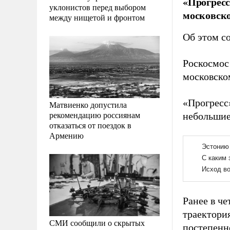
«Прогресс
уклонистов перед выбором
московско
между нищетой и фронтом
Об этом с
Роскосмос 
московско
«Прогресс
Матвиенко допустила
рекомендацию россиянам
небольшие
отказаться от поездок в
Армению
Ранее в че
траектори
СМИ сообщили о скрытых
постепенн