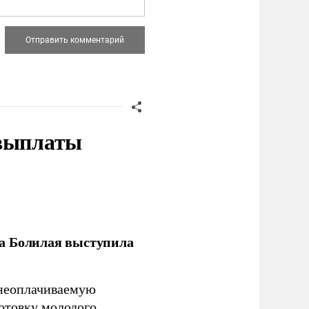
 выплаты
ла Болилая выступила
 неоплачиваемую
готовку молодого