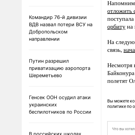
Напомним,
отложить 
Командир 76-й дивизии
поступала
ВДВ назвал потери ВСУ на
орбиту
на 
Добропольском
направлении
На следующ
связь,
нач
Путин разрешил
Несмотря 
приватизацию аэропорта
Байконура
Шереметьево
полетят О
Генсек ООН осудил атаки
Вы можете к
украинских
политике по 
беспилотников по России
В российских школах