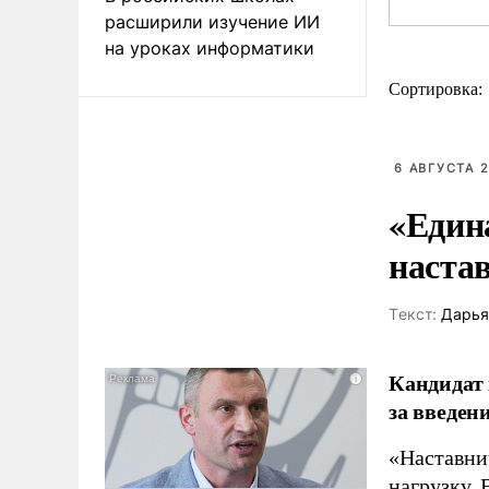
расширили изучение ИИ
на уроках информатики
Сортировка:
6 АВГУСТА 2
«Един
наста
Tекст:
Дарья
Кандидат 
за введен
«Наставни
нагрузку. 