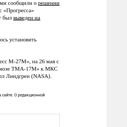
ами сообщили о
решении
 с «Прогресса»
ат был
выведен на
лось установить
есс М-27М», на 26 мая с
«Союзе ТМА-17М» к МКС
лл Линдгрен (NASA).
 сайте. О редакционной