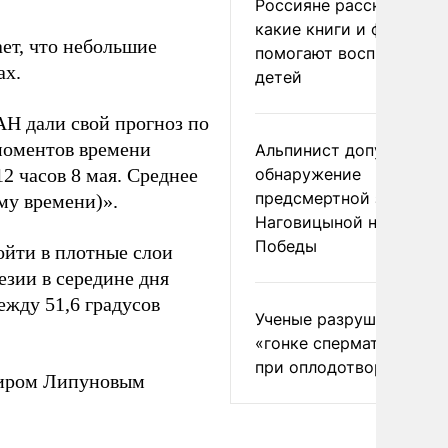
Россияне рассказали,
какие книги и фильмы
ает, что небольшие
помогают воспитывать
ах.
детей
АН дали свой прогноз по
моментов времени
Альпинист допустил
12 часов 8 мая. Среднее
обнаружение
предсмертной записки
ому времени)».
Наговицыной на пике
Победы
ойти в плотные слои
езии в середине дня
ежду 51,6 градусов
Ученые разрушили миф
«гонке сперматозоидов
при оплодотворении
миром Липуновым