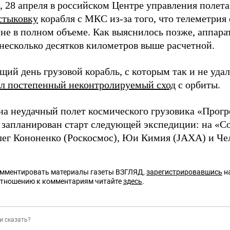
 28 апреля в российском Центре управления полет
стыковку
корабля с МКС из-за того, что телеметрия
 не в полном объеме. Как выяснилось позже, аппар
несколько десятков километров выше расчетной.
ий день грузовой корабль, с которым так и не уда
ал постепенный неконтролируемый сход
с орбиты.
на неудачный полет космического грузовика «Прогр
 запланирован старт следующей экспедиции: на 
лег Кононенко (Роскосмос), Юи Кимия (JAXA) и Че
омментировать материалы газеты ВЗГЛЯД,
зарегистрировавшись
на
отношению к комментариям читайте
здесь
.