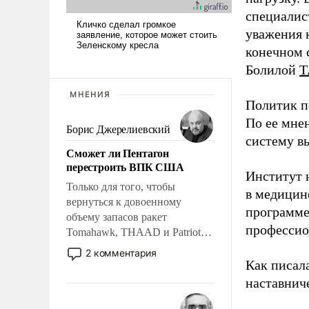
специалис
уважения к
конечном с
Болилой
Т
МНЕНИЯ
Политик п
По ее мне
Борис Джерелиевский
систему в
Сможет ли Пентагон
перестроить ВПК США
Институт 
Только для того, чтобы
в медицине
вернуться к довоенному
программе
объему запасов ракет
профессио
Tomahawk, THAAD и Patriot
США потребуется более трех
2 комментария
лет. Даже небольшая война с
Как писал
Ираном опустошила
наставнич
американские арсеналы.
Сложившаяся ситуация