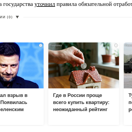
а государства
уточнил
правила обязательной отрабо
И (0)
▼
i
i
зал взрыв в
Где в России проще
Т
 Появилась
всего купить квартиру:
п
Зеленским
неожиданный рейтинг
р