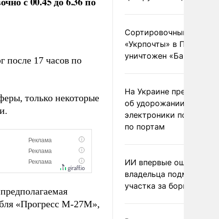
но с 00.45 до 6.36 по
Сортировочный пункт
«Укрпочты» в Павлогра
уничтожен «Бандероль
г после 17 часов по
На Украине предупреди
феры, только некоторые
об удорожании китайс
и.
электроники после уда
по портам
ИИ впервые оштрафова
владельца подмосковн
участка за борщевик
о предполагаемая
абля «Прогресс М-27М»,