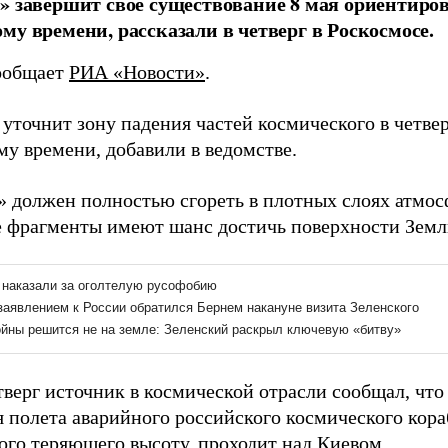
» завершит свое существование 8 мая ориентировоч
му времени, рассказали в четверг в Роскосмосе.
ообщает
РИА «Новости»
.
уточнит зону падения частей космического в четвер
му времени, добавили в ведомстве.
» должен полностью сгореть в плотных слоях атмос
 фрагменты имеют шанс достичь поверхности Земл
тверг источник в космической отрасли сообщал, чт
я полета аварийного российского космического кор
ого теряющего высоту,
проходит над Киевом
.