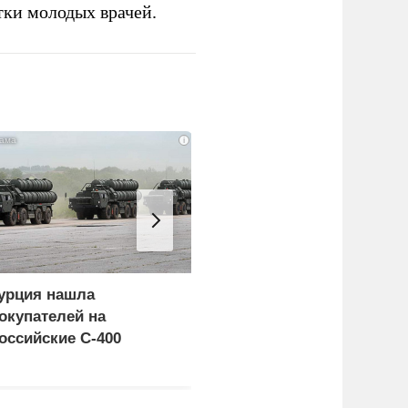
тки молодых врачей.
i
урция нашла
Россия больше не буде
окупателей на
церемониться - теперь
оссийские C-400
это законная цель в
Германии