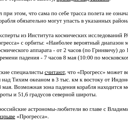
 при этом, что сама по себе трасса полета не означ
рабля обязательно могут упасть в указанных район
эксперты из Института космических исследований Р
огресса» с орбиты: «Наиболее вероятный диапазон 
смического аппарата - от 2 часов (по Гринвичу) до 
ремени падения - 7 часов 8 мая (10:00 по московск
ские специалисты
считают
, что «Прогресс» может в
 над Тихим океаном в 3 тыс. км к востоку от Индон
8 мая. Возможная зона падения корабля находится м
оты и 51,6 градусов северной широты.
российские астрономы-любители во главе с Влади
взрыве
«Прогресса».