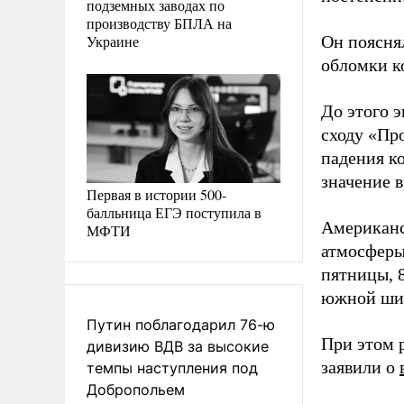
подземных заводах по
производству БПЛА на
Украине
Он пояснял
обломки ко
До этого 
сходу «Пр
падения ко
значение в
Первая в истории 500-
балльница ЕГЭ поступила в
Американ
МФТИ
атмосферы
пятницы, 
южной шир
Путин поблагодарил 76-ю
При этом 
дивизию ВДВ за высокие
заявили о
темпы наступления под
Добропольем