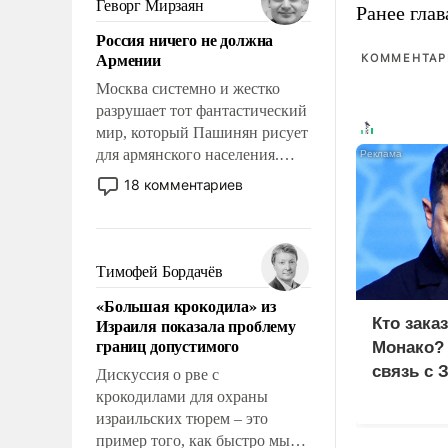
Геворг Мирзаян
Ранее глав
означает многолетний период
Россия ничего не должна
уязвимости США, например,
Армении
КОММЕНТАРИ
перед Китаем.
Москва системно и жестко
разрушает тот фантастический
мир, который Пашинян рисует
для армянского населения.
Мир, где политические
18 комментариев
прожекты будут безусловно
оплачиваться за счет
российских
налогоплательщиков и где
Тимофей Бордачёв
Еревану за свои поступки не
«Большая крокодила» из
нужно отвечать.
Израиля показала проблему
Кто зака
границ допустимого
Монако?
связь с 
Дискуссия о рве с
крокодилами для охраны
израильских тюрем – это
пример того, как быстро мы