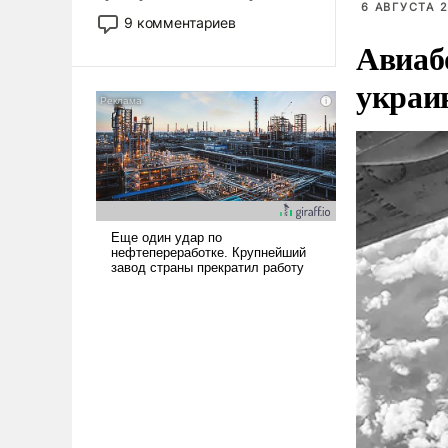
6 АВГУСТА 2
двигаемся по пути
9 комментариев
революционных изменений.
Авиаб
То, что несколько лет назад
было образом для
украи
псевдонаучной фантастики,
стало всерьез обсуждаемой
идеей.