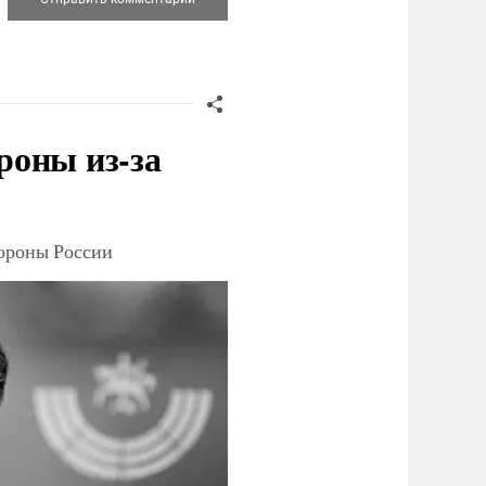
роны из-за
тороны России