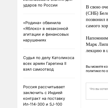
ударов по России
В свою оч
(СНБ) Бел
позвонил 
«Родина» обвинила
самого хо
«Яблоко» в незаконной
агитации и финансовых
Напомним,
нарушениях
Марк Лип
лекцию в 
Судья по делу Католикоса
всех армян Гарегина II
Вы можете к
взял самоотвод
политике по 
Россия рассчитывает
заключить с Индией
контракт на поставку
Ил-114-300 и SJ-100