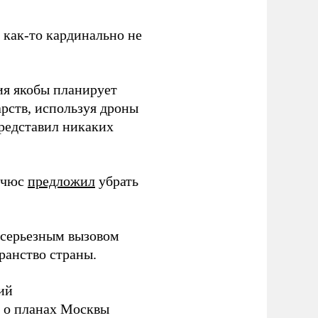
з как-то кардинально не
ия якобы планирует
рств, используя дроны
представил никаких
ичюс
предложил
убрать
серьезным вызовом
ранство страны.
ий
а о планах Москвы