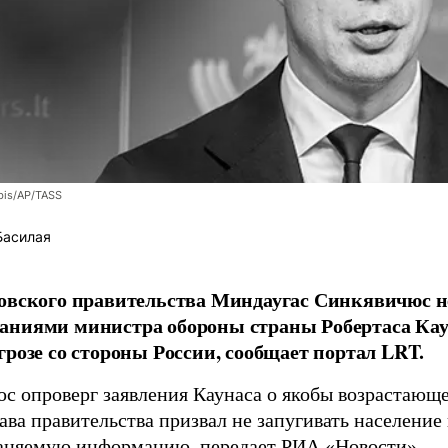
bis/AP/TASS
Басилая
овского правительства Миндаугас Синкявичюс не
аниями министра обороны страны Робертаса Кау
грозе со стороны России, сообщает портал LRT.
с опроверг заявления Каунаса о якобы возрастающе
ава правительства призвал не запугивать население
аняемую информацию, передает
РИА «Новости»
.