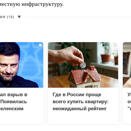
 местную инфраструктуру.
И (15)
▼
i
i
зал взрыв в
Где в России проще
У
 Появилась
всего купить квартиру:
о
Зеленским
неожиданный рейтинг
"
с