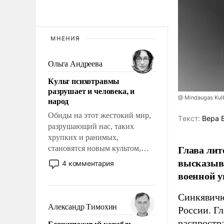
МНЕНИЯ
Ольга Андреева
Культ психотравмы
разрушает и человека, и
@ Mindaugas Kul
народ
Обиды на этот жестокий мир,
Tекст:
Вера 
разрушающий нас, таких
хрупких и ранимых,
Глава лит
становятся новым культом,
постепенно вытесняя и
высказыв
4 комментария
отменяя традиционное
военной у
требование к человеку – быть
мужественным и твердым под
Синкявичю
ударами судьбы, брать на себя
Александр Тимохин
России. Гл
ответственность, помогать
распростр
Безэкипажный корабль –