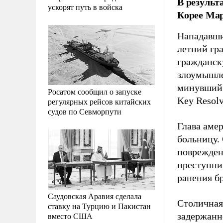
В результ
ускорят путь в войска
Корее Мар
Нападавши
летний гр
гражданск
злоумышле
минувший 
Росатом сообщил о запуске
Key Resol
регулярных рейсов китайских
судов по Севморпути
Глава аме
больницу.
повреждена
преступни
ранения б
Саудовская Аравия сделала
Столичная
ставку на Турцию и Пакистан
вместо США
задержанн