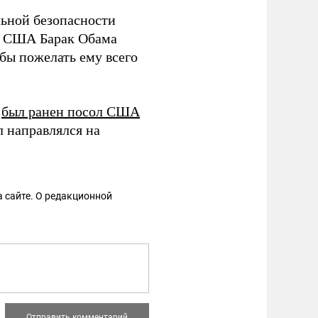
льной безопасности
нт США Барак Обама
бы пожелать ему всего
е
был ранен посол США
л направлялся на
 сайте. О редакционной