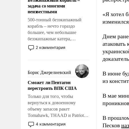
слабым, идти вперед и
задача со многими
адаптироваться.
неизвестными
«Я хотел б
500-тонный безэкипажный
изменился
корабль – нечто гораздо
большее, чем небольшие
Днем ране
безэкипажные катера,
атаковать
применение которых уже
2 комментария
украинско
стало обыденностью. Задача по
созданию такого корабля очень
доказатель
сложна и амбициозна. Однако
и ее реализация радикально
Борис Джерелиевский
В июне бу
поднимет наши боевые
из консти
Сможет ли Пентагон
возможности.
перестроить ВПК США
В мае мин
Только для того, чтобы
проникнов
вернуться к довоенному
объему запасов ракет
Tomahawk, THAAD и Patriot
В прошлом
США потребуется более трех
4 комментария
Песков
на
лет. Даже небольшая война с