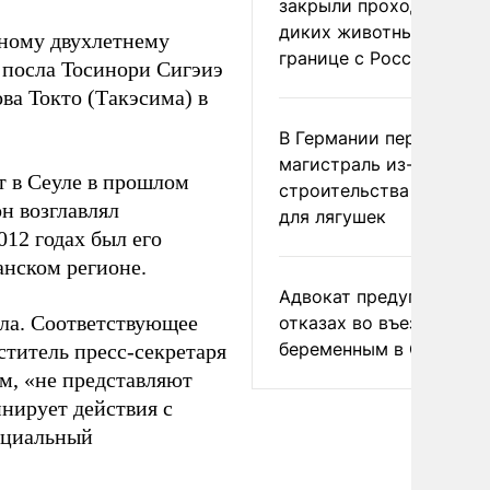
закрыли проходы для
диких животных на
вному двухлетнему
границе с Россией
 посла Тосинори Сигэиэ
ова Токто (Такэсима) в
В Германии перекрыли
магистраль из-за
т в Сеуле в прошлом
строительства тоннеле
н возглавлял
для лягушек
12 годах был его
нском регионе.
Адвокат предупредил о
ла. Соответствующее
отказах во въезде
беременным в США
титель пресс-секретаря
м, «не представляют
нирует действия с
ициальный