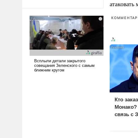
атаковать
Ираном опустошила
американские арсеналы.
КОММЕНТАРИ
Сложившаяся ситуация
означает многолетний период
уязвимости США, например,
перед Китаем.
Кто зака
Монако?
связь с 