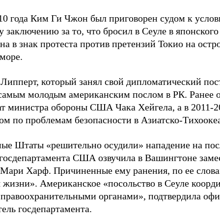
10 года Ким Ги Чжон был приговорен судом к усло
 заключению за то, что бросил в Сеуле в японского
на в знак протеста против претензий Токио на остр
море.
 Липперт, который занял свой дипломатический пос
л самым молодым американским послом в РК. Ранее о
ат министра обороны США Чака Хейгела, а в 2011-20
м по проблемам безопасности в Азиатско-Тихоокеа
ые Штаты «решительно осудили» нападение на пос
 госдепартамента США озвучила в Вашингтоне замес
 Мари Харф. Причиненные ему ранения, по ее слова
я жизни». Американское «посольство в Сеуле коорди
правоохранительными органами», подтвердила оф
тель госдепартамента.