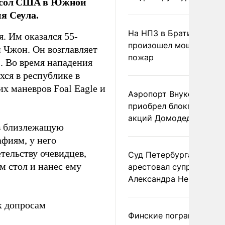
посол США в Южной
я Сеула.
На НПЗ в Братиславе
. Им оказался 55-
произошел мощный
 Чжон. Он возглавляет
пожар
. Во время нападения
хся в республике в
 маневров Foal Eagle и
Аэропорт Внуково
приобрел блокпакет
акций Домодедово
 в близлежащую
фиям, у него
етельству очевидцев,
Суд Петербурга заочно
м стол и нанес ему
арестовал супругу
Александра Невзорова
к допросам
Финские пограничники