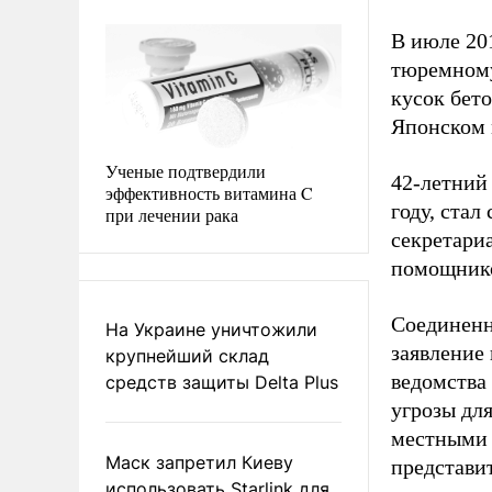
В июле 20
тюремному
кусок бето
Японском 
Ученые подтвердили
42-летний
эффективность витамина C
году, ста
при лечении рака
секретари
помощнико
Соединенн
На Украине уничтожили
заявление
крупнейший склад
ведомства
средств защиты Delta Plus
угрозы дл
местными 
Маск запретил Киеву
представи
использовать Starlink для