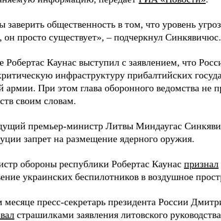
ы заверить общественность в том, что уровень угро
, он просто существует», – подчеркнул Синкявичюс.
е Робертас Каунас выступил с заявлением, что Росс
 критическую инфраструктуру прибалтийских госуда
й армии. При этом глава оборонного ведомства не 
ств своим словам.
дущий премьер-министр Литвы Миндаугас Синкяв
туции запрет на размещение ядерного оружия.
истр обороны республики Робертас Каунас
признал
ение украинских беспилотников в воздушное прост
 месяце пресс-секретарь президента России Дмитр
звал
страшилками заявления литовского руководств