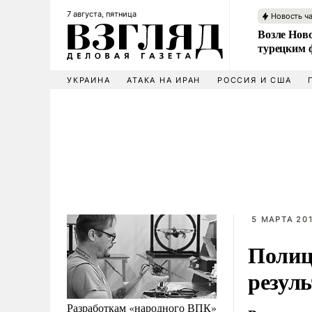
7 августа, пятница
Новость ч
Возле Ново
турецким 
УКРАИНА
АТАКА НА ИРАН
РОССИЯ И США
5 МАРТА 201
Полиц
резуль
Разработкам «народного ВПК»