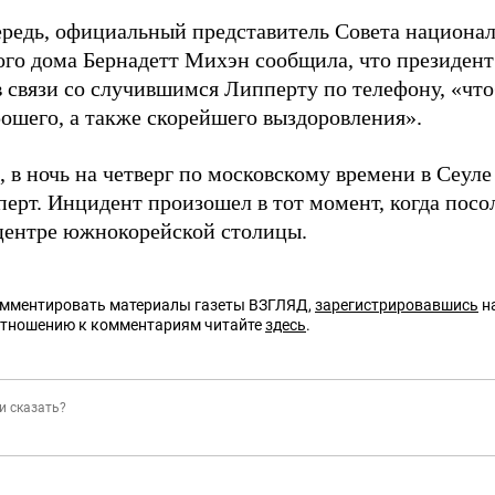
ередь, официальный представитель Совета национа
ого дома Бернадетт Михэн сообщила, что президе
в связи со случившимся Липперту по телефону, «что
рошего, а также скорейшего выздоровления».
 в ночь на четверг по московскому времени в Сеул
перт.
Инцидент произошел в тот момент, когда посо
центре южнокорейской столицы.
омментировать материалы газеты ВЗГЛЯД,
зарегистрировавшись
на
отношению к комментариям читайте
здесь
.