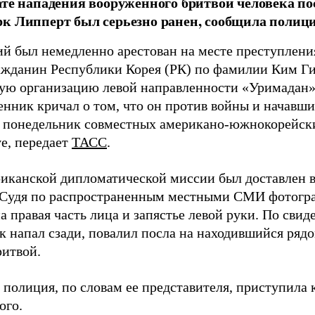
ате нападения вооруженного бритвой человека 
к Липперт был серьезно ранен, сообщила полици
й был немедленно арестован на месте преступления
ажданин Республики Корея (РК) по фамилии Ким Ги
ую организацию левой направленности «Уримадан»
нник кричал о том, что он против войны и начавши
понедельник совместных американо-южнокорейских
ve, передает
ТАСС
.
риканской дипломатической миссии был доставлен
 Судя по распространенным местными СМИ фотогра
 правая часть лица и запястье левой руки. По свид
к напал сзади, повалил посла на находившийся рядо
ритвой.
 полиция, по словам ее представителя, приступила 
ого.