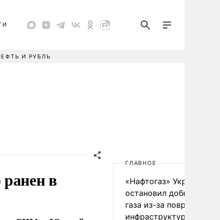
ТИ
НЕФТЬ И РУБЛЬ
ГЛАВНОЕ
 ранен в
«Нафтогаз» Украины
остановил добычу нефт
газа из-за повреждения
инфраструктуры