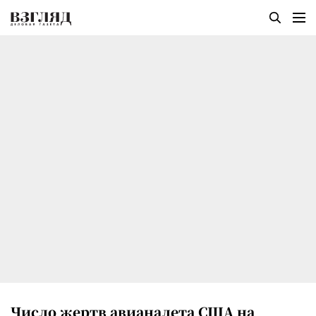
Число жертв авианалета США на