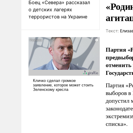
«Роди
Боец «Севера» рассказал
о детских лагерях
агита
террористов на Украине
Tекст:
Елиза
Партия «Р
предвыбор
отменить 
Государст
Партия «Р
выборов в
допустил 
законодат
экстремиз
списка».