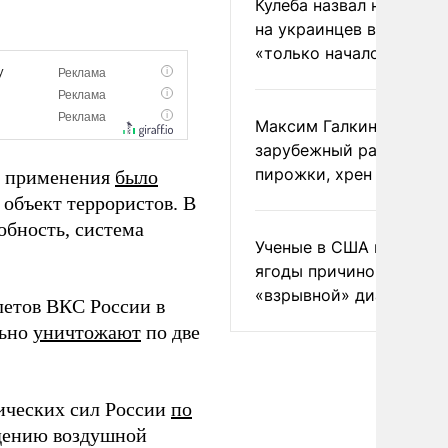
Кулеба назвал нападени
на украинцев в Польше
«только началом»
Максим Галкин добавил
зарубежный райдер
пирожки, хрен и морс
ла применения
было
 объект террористов. В
обность, система
Ученые в США назвали 
ягоды причиной
«взрывной» диареи
летов ВКС России в
льно
уничтожают
по две
ических сил России
по
дению воздушной