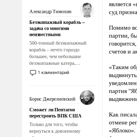
мужественным и твердым под
является 
ударами судьбы, брать на себя
суд призн
Александр Тимохин
ответственность, помогать
Безэкипажный корабль –
слабым, идти вперед и
Помимо во
задача со многими
адаптироваться.
неизвестными
партии, б
говорится,
500-тонный безэкипажный
корабль – нечто гораздо
счетов и 
большее, чем небольшие
безэкипажные катера,
«Таким об
применение которых уже
1 комментарий
выдвинуты
стало обыденностью. Задача по
уведомлени
созданию такого корабля очень
сложна и амбициозна. Однако
партия "Я
и ее реализация радикально
выдвижения
Борис Джерелиевский
поднимет наши боевые
Сможет ли Пентагон
возможности.
Как писал
перестроить ВПК США
отмене ре
Только для того, чтобы
«Яблоко».
вернуться к довоенному