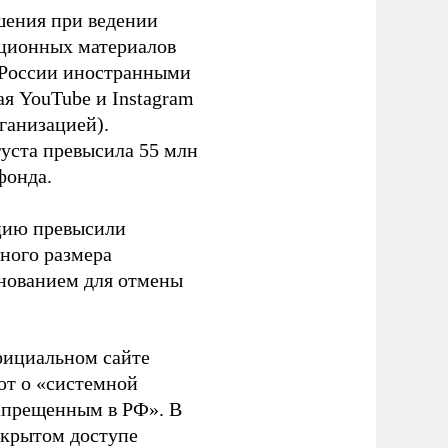
шения при ведении
ационных материалов
в России иностранными
я YouTube и Instagram
ганизацией).
густа превысила 55 млн
фонда.
ацию превысили
ного размера
основанием для отмены
фициальном сайте
ют о «системной
апрещенным в РФ». В
ткрытом доступе