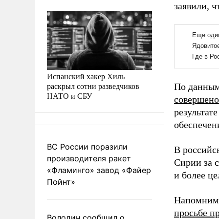
заявили, 
Испанский хакер Хиль
раскрыл сотни разведчиков
По данным
НАТО и СБУ
совершено
результат
обеспечен
ВС России поразили
В российс
производителя ракет
Сирии за 
«Фламинго» завод «Файер
и более це
Пойнт»
Напомним,
просьбе п
Володин сообщил о