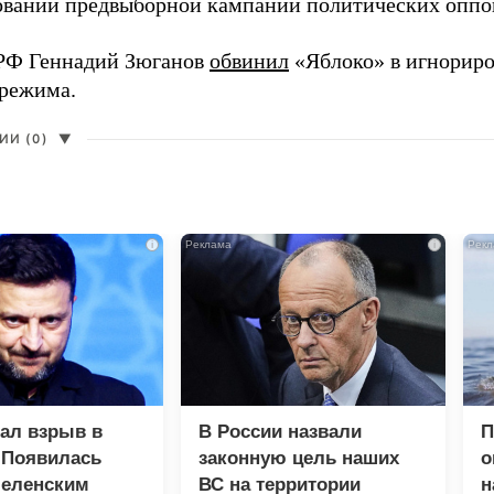
вании предвыборной кампании политических оппо
РФ Геннадий Зюганов
обвинил
«Яблоко» в игнорир
 режима.
И (0)
▼
i
i
зал взрыв в
В России назвали
П
 Появилась
законную цель наших
о
Зеленским
ВС на территории
н