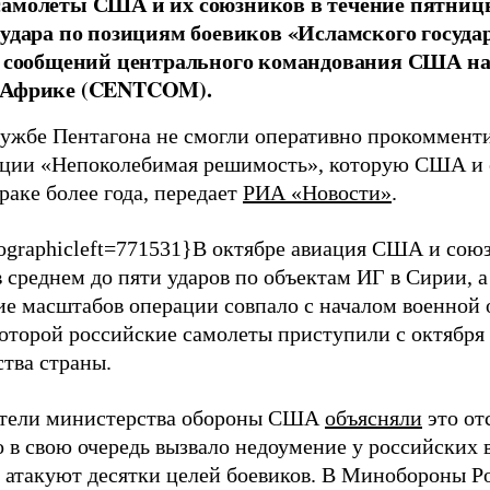
амолеты США и их союзников в течение пятницы
 удара по позициям боевиков «Исламского госуда
з сообщений центрального командования США на
 Африке (CENTCOM).
лужбе Пентагона не смогли оперативно прокомменти
ации «Непоколебимая решимость», которую США и 
раке более года, передает
РИА «Новости»
.
fographicleft=771531}В октябре авиация США и сою
 среднем до пяти ударов по объектам ИГ в Сирии, а
е масштабов операции совпало с началом военной 
которой российские самолеты приступили с октября 
ства страны.
ители министерства обороны США
объясняли
это от
о в свою очередь вызвало недоумение у российских
 атакуют десятки целей боевиков. В Минобороны Рос