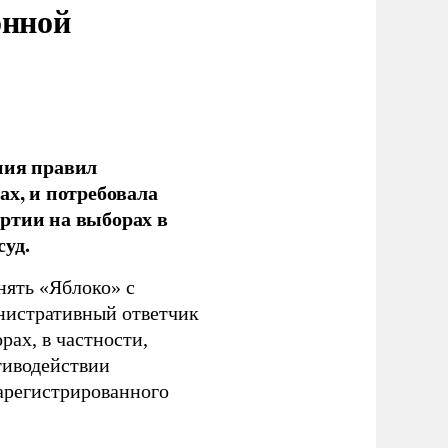
онной
ния правил
ах, и потребовала
ртии на выборах в
уд.
нять «Яблоко» с
инистративный ответчик
ах, в частности,
тиводействии
зарегистрированного