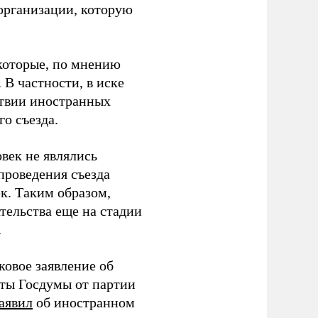
организации, которую
которые, по мнению
В частности, в иске
тствии иностранных
о съезда.
век не являлись
проведения съезда
ек. Таким образом,
тельства еще на стадии
.
ковое заявление об
аты Госдумы от партии
аявил
об иностранном