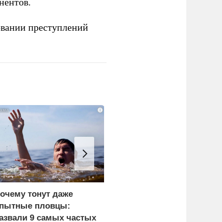
нентов.
овании преступлений
i
очему тонут даже
Пощечина всей системе
пытные пловцы:
правосудия: что
азвали 9 самых частых
натворил сын