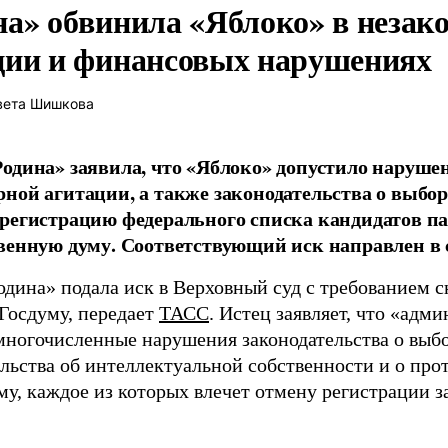
на» обвинила «Яблоко» в незак
ции и финансовых нарушениях
вета Шишкова
одина» заявила, что «Яблоко» допустило наруше
ной агитации, а также законодательства о выбор
регистрацию федерального списка кандидатов па
венную думу. Соответствующий иск направлен в с
одина» подала иск в Верховный суд с требованием с
 Госдуму, передает
ТАСС
. Истец заявляет, что «адм
многочисленные нарушения законодательства о выбор
ельства об интеллектуальной собственности и о про
му, каждое из которых влечет отмену регистрации 