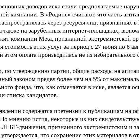
основных доводов иска стали предполагаемые нару
ной кампании. В «Родине» считают, что часть агит
распространялась через ресурсы лиц, признанных 
 а также на зарубежных интернет-площадках, включа
жит компании Meta, признанной экстремистской ор
 стоимость этих услуг за период с 27 июня по 6 ав
и этом оплата производилась не из избирательного 
о, по утверждению партии, общие расходы на агит
нный законом предел более чем на 5% от максималь
ного фонда, что, как отмечается в иске, является 
ии списка кандидатов.
аявлении содержатся претензии к публикациям на о
 По мнению истца, некоторые из них свидетельству
 ЛГБТ-движения, признанного экстремистским и з
 утверждается, что сохранение этих материалов в о