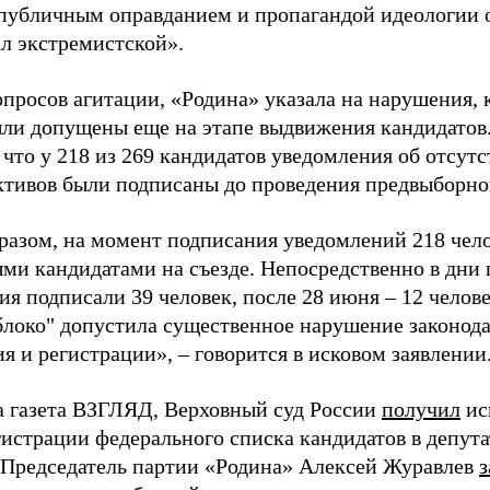
«публичным оправданием и пропагандой идеологии 
ал экстремистской».
просов агитации, «Родина» указала на нарушения, 
ыли допущены еще на этапе выдвижения кандидатов. 
 что у 218 из 269 кандидатов уведомления об отсу
активов были подписаны до проведения предвыборног
разом, на момент подписания уведомлений 218 чело
ми кандидатами на съезде. Непосредственно в дни 
я подписали 39 человек, после 28 июня – 12 челов
блоко" допустила существенное нарушение законода
 и регистрации», – говорится в исковом заявлении
а газета ВЗГЛЯД, Верховный суд России
получил
ис
гистрации федерального списка кандидатов в депут
 Председатель партии «Родина» Алексей Журавлев
з