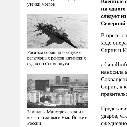
Военные с
утечки мозгов
ни одного
следует и
Северной
В пресс-с
ходе опер
Сирии и И
Росатом сообщил о запуске
регулярных рейсов китайских
судов по Севморпути
#{smallin
наносила в
Сокращени
Сирии, к 
правитель
Представ
Замглавы Минстроя сравнил
ударов, чт
качество жилья в Нью-Йорке и
России
ежедневно