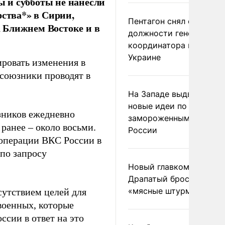
 и субботы не нанесли
рства*» в Сирии,
Пентагон снял с
 Ближнем Востоке и в
должности генерала-
координатора помощи
Украине
ровать изменения в
союзники проводят в
На Западе выдвинули
новые идеи по
зников ежедневно
замороженным актива
 ранее – около восьми.
России
операции ВКС России в
по запросу
Новый главком ВСУ
Драпатый бросил солда
«мясные штурмы»
сутствием целей для
 военных, которые
сии в ответ на это