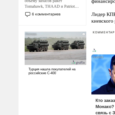
финансиро
объему запасов ракет
Tomahawk, THAAD и Patriot
США потребуется более трех
Лидер КП
6 комментариев
лет. Даже небольшая война с
киевского
Ираном опустошила
американские арсеналы.
КОММЕНТАРИ
Сложившаяся ситуация
означает многолетний период
уязвимости США, например,
перед Китаем.
Кто зака
Монако?
связь с 