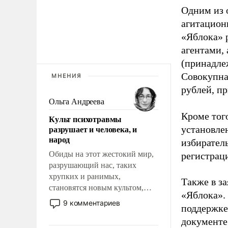
Одним из 
агитацион
«Яблока» 
агентами,
(принадле
Совокупная
МНЕНИЯ
рублей, пр
Ольга Андреева
Кроме тог
Культ психотравмы
разрушает и человека, и
установле
народ
избиратель
Обиды на этот жестокий мир,
регистрац
разрушающий нас, таких
хрупких и ранимых,
Также в з
становятся новым культом,
«Яблока».
постепенно вытесняя и
9 комментариев
поддержке
отменяя традиционное
документе
требование к человеку – быть