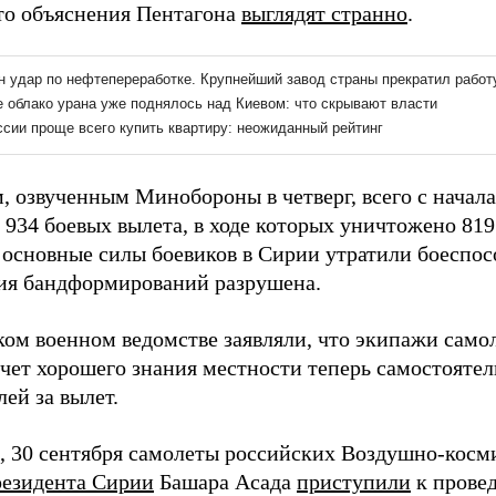
что объяснения Пентагона
выглядят странно
.
, озвученным Минобороны в четверг, всего с нача
934 боевых вылета, в ходе которых уничтожено 819
е основные силы боевиков в Сирии утратили боеспос
ия бандформирований разрушена.
ком военном ведомстве заявляли, что экипажи само
счет хорошего знания местности теперь самостояте
лей за вылет.
 30 сентября самолеты российских Воздушно-косм
резидента Сирии
Башара Асада
приступили
к прове