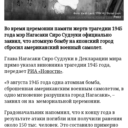
Фото: Keith Levit/STRKHL/Global Look
Press
Во время церемонии памяти жертв трагедии 1945
года мэр Нагасаки Сиро Судзуки официально
заявил, что атомную бомбу на японский город
сбросил американский военный самолет.
Глава Нагасаки Сиро Судзуки в Декларации мира
прямо указал виновника трагедии 1945 года,
передает
РИА «Новости»
.
«9 августа 1945 года одна атомная бомба,
сброшенная американским военным самолетом, в
одно мгновение разрушила город Нагасаки», –
заявил он на мемориальной церемонии.
Градоначальник напомнил, что к концу года в
результате атаки погибли или получили ранения
около 150 тыс. человек. Это составило примерно