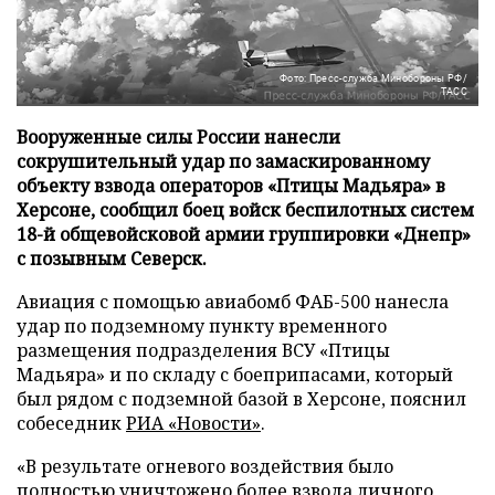
Фото: Пресс-служба Минобороны РФ/
ТАСС
Вооруженные силы России нанесли
сокрушительный удар по замаскированному
объекту взвода операторов «Птицы Мадьяра» в
Херсоне, сообщил боец войск беспилотных систем
18-й общевойсковой армии группировки «Днепр»
с позывным Северск.
Авиация с помощью авиабомб ФАБ-500 нанесла
удар по подземному пункту временного
размещения подразделения ВСУ «Птицы
Мадьяра» и по складу с боеприпасами, который
был рядом с подземной базой в Херсоне, пояснил
собеседник
РИА «Новости»
.
«В результате огневого воздействия было
полностью уничтожено более взвода личного