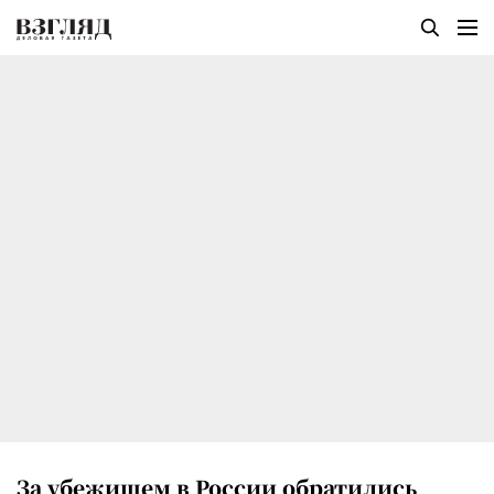
За убежищем в России обратились