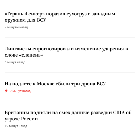
«Герань-4 сикер» поразил сухогруз с западным
оружием для ВСУ
2 минуты назад
Лингвисты спрогнозировали изменение ударения в
слове «слепень»
6 минут назад
На подлете к Москве сбили три дрона ВСУ
7 минут назад
Британцы подняли на смех данные разведки США об
угрозе России
10 минут назад