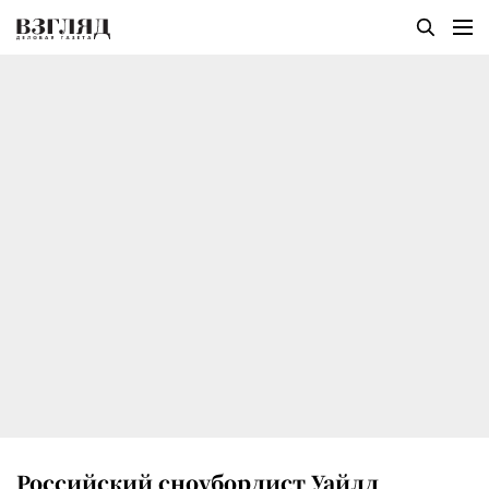
Российский сноубордист Уайлд