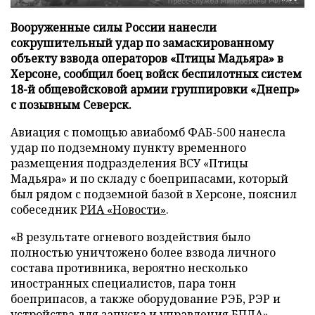
Вооруженные силы России нанесли
сокрушительный удар по замаскированному
объекту взвода операторов «Птицы Мадьяра» в
Херсоне, сообщил боец войск беспилотных систем
18-й общевойсковой армии группировки «Днепр»
с позывным Северск.
Авиация с помощью авиабомб ФАБ-500 нанесла
удар по подземному пункту временного
размещения подразделения ВСУ «Птицы
Мадьяра» и по складу с боеприпасами, который
был рядом с подземной базой в Херсоне, пояснил
собеседник
РИА «Новости»
.
«В результате огневого воздействия было
полностью уничтожено более взвода личного
состава противника, вероятно несколько
иностранных специалистов, пара тонн
боеприпасов, а также оборудование РЭБ, РЭР и
устройства для запуска и управления БПЛА», –