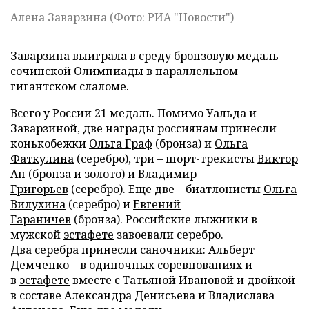
Алена Заварзина (Фото: РИА "Новости")
Заварзина
выиграла
в среду бронзовую медаль
сочинской Олимпиады в параллельном
гигантском слаломе.
Всего у России 21 медаль. Помимо Уальда и
Заварзиной, две награды россиянам принесли
конькобежки
Ольга Граф
(бронза) и
Ольга
Фаткулина
(серебро), три – шорт-трекисты
Виктор
Ан
(бронза и золото) и
Владимир
Григорьев
(серебро). Еще две – биатлонисты
Ольга
Вилухина
(серебро) и
Евгений
Гараничев
(бронза). Российские лыжники в
мужской
эстафете
завоевали серебро.
Два серебра принесли саночники:
Альберт
Демченко
– в одиночных соревнованиях и
в
эстафете
вместе с Татьяной Ивановой и двойкой
в составе Александра Денисьева и Владислава