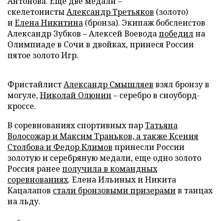
Антонова. Еще две медали –
скелетонисты
Александр Третьяков
(золото)
и
Елена Никитина
(бронза). Экипаж бобслеистов
Александр Зубков – Алексей Воевода
победил
на
Олимпиаде в Сочи в двойках, принеся России
пятое золото Игр.
Фристайлист
Александр Смышляев
взял бронзу в
могуле,
Николай Олюнин
– серебро в сноуборд-
кроссе.
В соревнованиях спортивных пар
Татьяна
Волосожар и Максим Траньков, а также Ксения
Столбова и Федор Климов
принесли России
золотую и серебряную медали, еще одно золото
Россия ранее
получила в командных
соревнованиях
. Елена Ильиных и Никита
Кацалапов
стали бронзовыми призерами
в танцах
на льду.