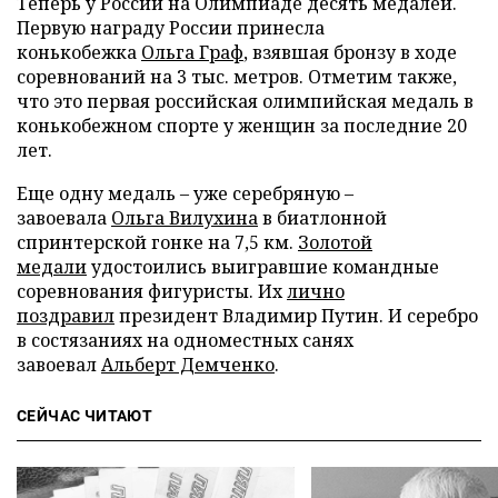
Теперь у России на Олимпиаде десять медалей.
Первую награду России принесла
конькобежка
Ольга Граф
, взявшая бронзу в ходе
соревнований на 3 тыс. метров. Отметим также,
что это первая российская олимпийская медаль в
конькобежном спорте у женщин за последние 20
лет.
Еще одну медаль – уже серебряную –
завоевала
Ольга Вилухина
в биатлонной
спринтерской гонке на 7,5 км.
Золотой
медали
удостоились выигравшие командные
соревнования фигуристы. Их
лично
поздравил
президент Владимир Путин. И серебро
в состязаниях на одноместных санях
завоевал
Альберт Демченко
.
СЕЙЧАС ЧИТАЮТ