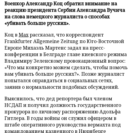
Военкор Александр Коц обратил внимание на
реакцию президента Сербии Александра Вучича
на слова немецкого журналиста о способах
«убивать больше русских».
Коц в
Мах
рассказал, что корреспондент
Frankfurter Allgemeine Zeitung по Юго-Восточной
Европе Михаэль Мартенс задал на пресс-
конференции в Белграде главе киевского режима
Владимиру Зеленскому провокационный вопрос:
«Что мы конкретно можем сделать, чтобы помочь
вам убивать больше русских?». Позже журналист
попытался оправдаться в социальных сетях,
заявив о нормальности подобных обсуждений.
Выяснилось, что дед репортера был членом
НСДАП и получил должность государственного
прокурора по личному распоряжению Адольфа
Гитлера. В годы войны он служил офицером в
штабе оперативного руководства вермахта под
командованием казненного в Нюрнберге