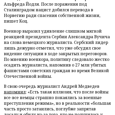
Альфреда Йодля. После поражения под
Сталинградом нацист добился перевода в
Норвегию ради спасения собственной жизни,
пишет Коц.
Военкор выразил удивление слишком мягкой
реакцией президента Сербии Александра Вучича
на слова немецкого журналиста. Сербский лидер
лишь дежурно отметил, что уже обсудил свое
видение ситуации в ходе закрытых переговоров.
По мнению военкора, политику следовало жестко
осадить журналиста, напомнив о 27 млн убитых
фашистами советских граждан во время Великой
Отечественной войны.
В свою очередь журналист Андрей Медведев
напомнил
: «Есть такая иллюзия, что после войны
все-все немцы страшно покаялись за военные
преступления режима», но в реальности «большая
часть просто затаились, поглубже запрятав
досаду и обиду из-за того, что не получилось у