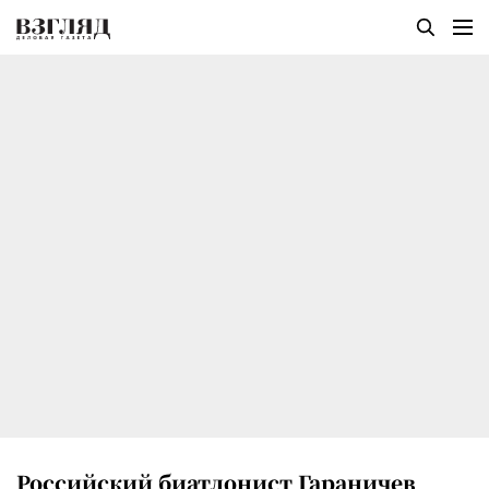
Российский биатлонист Гараничев