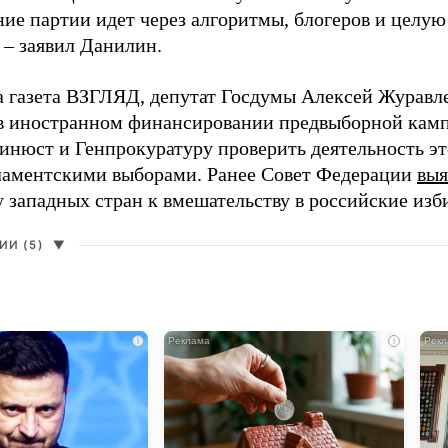
ие партии идет через алгоритмы, блогеров и целу
 – заявил Данилин.
а газета ВЗГЛЯД, депутат Госдумы Алексей Журавл
в иностранном финансировании предвыборной кам
нюст и Генпрокуратуру проверить деятельность э
ламентскими выборами. Ранее Совет Федерации
выя
у западных стран к вмешательству в российские изб
И (5)
▼
i
i