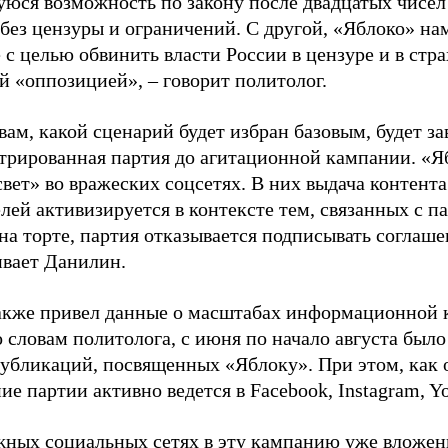
юся возможность по закону после двадцатых чисел
 без цензуры и ограничений. С другой, «Яблоко» н
 с целью обвинить власти России в цензуре и в стра
й «оппозицией», – говорит политолог.
вам, какой сценарий будет избран базовым, будет за
стрированная партия до агитационной кампании. «Я
свет» во вражеских соцсетях. В них выдача контент
лей активизируется в контексте тем, связанных с па
на торте, партия отказывается подписывать соглаше
ивает Данилин.
акже привел данные о масштабах информационной 
о словам политолога, с июня по начало августа был
 публикаций, посвященных «Яблоку». При этом, как
е партии активно ведется в Facebook, Instagram, Y
жных социальных сетях в эту кампанию уже вложе