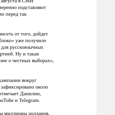
 августа в СМИ
амеренно подставляют
хе перед так
висеть от того, дойдет
блоко» уже получило
а для русскоязычных
ртией. Ну и такая
ние о честных выборах»,
кампании вокруг
о зафиксировано около
 отмечает Данилин,
ouTube и Telegram.
ны миллионы долларов.