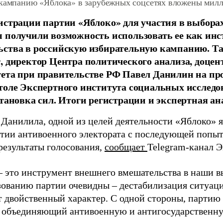
 кампанию «Яблока» в зарубежных соцсетях вложены мил
истрации партии «Яблоко» для участия в выбора
 получили возможность использовать ее как ин
ства в российскую избирательную кампанию. Та
, директор Центра политического анализа, доце
тета при правительстве РФ Павел Данилин на п
толе Экспертного института социальных исслед
становка сил. Итоги регистрации и экспертная ан
 Данилила, одной из целей деятельности «Яблоко» 
ртии антивоенного электората с последующей попыт
результаты голосования,
сообщает
Telegram-канал 
– это инструмент внешнего вмешательства в наши в
зованию партии очевидны – дестабилизация ситуаци
т двойственный характер. С одной стороны, партию
, объединяющий антивоенную и антигосударственну