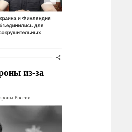
краина и Финляндия
«Генерал-провал»: кака
бъединились для
правда выяснилась про
сокрушительных
Драпатого
анкций" против России
роны из-за
тороны России