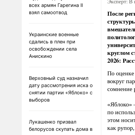
Эксперт: В
всех армян Гарегина II
После рег
взял самоотвод
структуры
вмешатель
Украинские военные
политолог
сдались в плен при
универси
освобождении села
круглом с
Анискино
2026: Рас
По оценке
Верховный суд назначил
вокруг па
дату рассмотрения иска о
сомнение 
снятии партии «Яблоко» с
выборов
«Яблоко» 
по исполь
этом носи
Лукашенко призвал
как рупор
белорусов скупать дома в