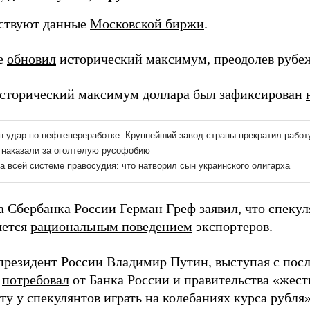
ствуют данные
Московской биржи
.
е
обновил
исторический максимум, преодолев рубеж 
исторический максимум доллара был зафиксирован
ва Сбербанка России Герман Греф заявил, что спеку
яется
рациональным поведением
экспортеров.
 президент России Владимир Путин, выступая с по
,
потребовал
от Банка России и правительства «жес
ту у спекулянтов играть на колебаниях курса рубля»