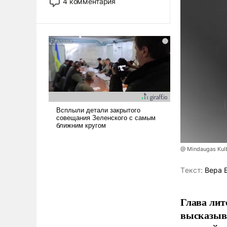
4 комментария
лет. Даже небольшая война с
Ираном опустошила
американские арсеналы.
Сложившаяся ситуация
означает многолетний период
уязвимости США, например,
перед Китаем.
@ Mindaugas Kul
Tекст:
Вера 
Глава лит
высказыв