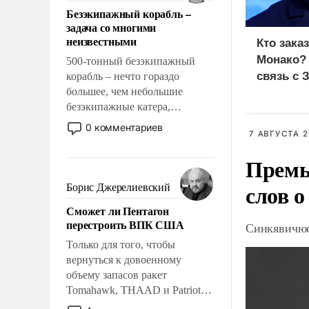
ответственность, помогать
Безэкипажный корабль –
слабым, идти вперед и
задача со многими
адаптироваться.
неизвестными
Кто зака
Монако?
500-тонный безэкипажный
связь с 
корабль – нечто гораздо
большее, чем небольшие
безэкипажные катера,
применение которых уже
0 комментариев
7 АВГУСТА 2
стало обыденностью. Задача по
созданию такого корабля очень
Премь
сложна и амбициозна. Однако
и ее реализация радикально
слов о
Борис Джерелиевский
поднимет наши боевые
Сможет ли Пентагон
возможности.
перестроить ВПК США
Синкявичюс
Только для того, чтобы
вернуться к довоенному
объему запасов ракет
Tomahawk, THAAD и Patriot
США потребуется более трех