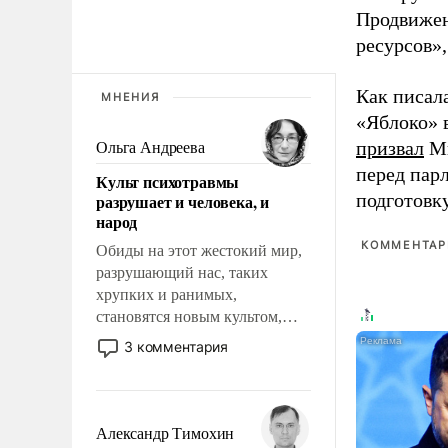
Продвижен
ресурсов»,
Как писал
МНЕНИЯ
«Яблоко» 
призвал
Ми
Ольга Андреева
перед пар
Культ психотравмы
подготовк
разрушает и человека, и
народ
КОММЕНТАРИ
Обиды на этот жестокий мир,
разрушающий нас, таких
хрупких и ранимых,
становятся новым культом,
постепенно вытесняя и
3 комментария
отменяя традиционное
требование к человеку – быть
мужественным и твердым под
ударами судьбы, брать на себя
Александр Тимохин