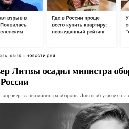
зал взрыв в
Где в России проще
У
 Появилась
всего купить квартиру:
о
Зеленским
неожиданный рейтинг
"
с
026, 08:35 •
НОВОСТИ ДНЯ
ер Литвы осадил министра обо
 России
 опроверг слова министра обороны Ливты об угрозе со с