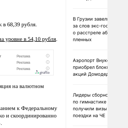
В Грузии завели дело и
в 68,39 рубля.
за слов экс-госминист
о расстреле абхазских
на уровне в 54,10 рубля
.
пленных
Аэропорт Внуково
приобрел блокпакет
акций Домодедово
ляция на валютном
Лидеры сборной Росси
по гимнастике не
сланием к Федеральному
получили визы для
тко и скоординированно
поездки на ЧЕ
.