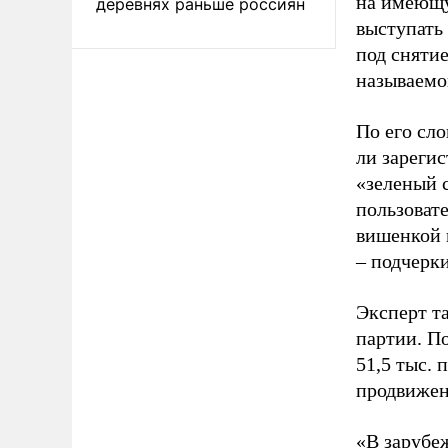
на имеющу
деревнях раньше россиян
выступать
под снятие
называемо
По его сло
ли зареги
«зеленый 
пользовате
вишенкой 
– подчерк
Эксперт т
партии. П
51,5 тыс.
продвижени
«В зарубе