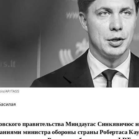
bis/AP/TASS
Басилая
овского правительства Миндаугас Синкявичюс не
аниями министра обороны страны Робертаса Кау