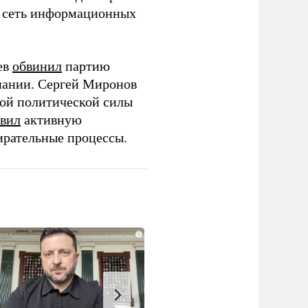
ю сеть информационных
ев
обвинил
партию
пании. Сергей Миронов
той политической силы
вил
активную
ирательные процессы.
i