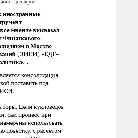
лионы долларов
х иностранные
струмент
кое мнение высказал
нт Финансового
рошедшем в Москве
ований (ЭИСИ) «ЕДГ–
алитика» .
является консолидация
кой поставить под
ЭИСИ.
ыборы. Цели кукловодов
и, сам процесс при
 намерены использовать
ю повестку, с расчетом