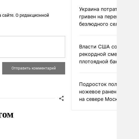
Украина потратила 1 мл
 сайте. О редакционной
гривен на переименова
безлюдного села
Власти США сообщили 
рекордной смертности 
плотоядной бактерии
Подросток получил
ножевое ранение в дра
на севере Москвы
том