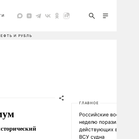
ТИ
НЕФТЬ И РУБЛЬ
ГЛАВНОЕ
мум
Российские военные за
неделю поразили 34
исторический
действующих в интере
ВСУ судна