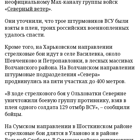
неофициальному Max-каналу группы войск
«
Северный ветер
».
Они уточнили, что трое штурмовиков ВСУ были
взяты в плен, троих российских военнопленных
удалось спасти.
Кроме того, на Харьковском направлении
стрелковые бои идут в селе Василевка, около
Шевченково и Петропавловки, в лесных массивах
Волчанского района. На Волчанском направлении
штурмовые подразделения «Севера»
продвинулись на пяти участках до 400 метров.
«В ходе стрелкового боя у Ольховатки Северяне
уничтожили боевую группу противнику, взяв в
плен одного солдата 129 отмбр ВСУ», – сообщили
бойцы.
На Сумском направлении в Шосткинском районе
стрелковые бои длятся в Уланово и в районе
Вольной Слободы. В Сумском районе штурмовики