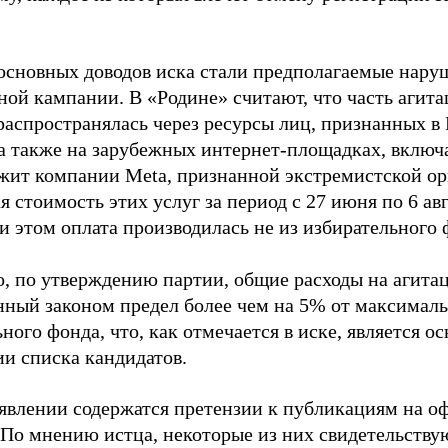
основных доводов иска стали предполагаемые нару
ной кампании. В «Родине» считают, что часть агит
распространялась через ресурсы лиц, признанных 
 а также на зарубежных интернет-площадках, включа
жит компании Meta, признанной экстремистской ор
 стоимость этих услуг за период с 27 июня по 6 ав
и этом оплата производилась не из избирательного 
о, по утверждению партии, общие расходы на агит
нный законом предел более чем на 5% от максималь
ного фонда, что, как отмечается в иске, является 
ии списка кандидатов.
аявлении содержатся претензии к публикациям на о
 По мнению истца, некоторые из них свидетельству