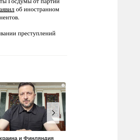
аты Госдумы от партии
аявил
об иностранном
нентов.
овании преступлений
i
краина и Финляндия
Пощечина всей системе