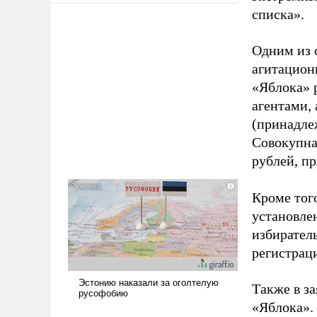
списка».
Одним из 
агитацион
«Яблока» 
агентами,
(принадле
Совокупная
рублей, пр
Кроме тог
установле
избиратель
регистрац
Также в з
«Яблока».