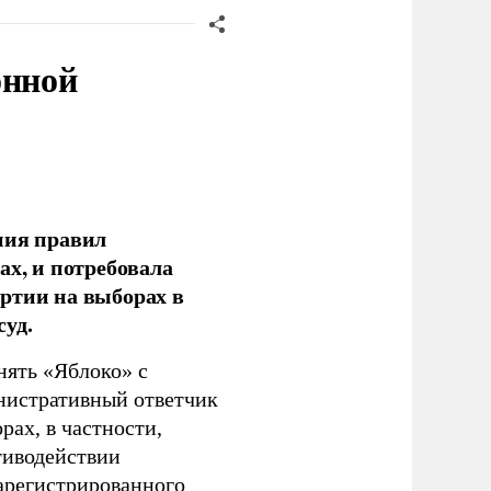
онной
ния правил
ах, и потребовала
ртии на выборах в
уд.
нять «Яблоко» с
инистративный ответчик
ах, в частности,
тиводействии
зарегистрированного