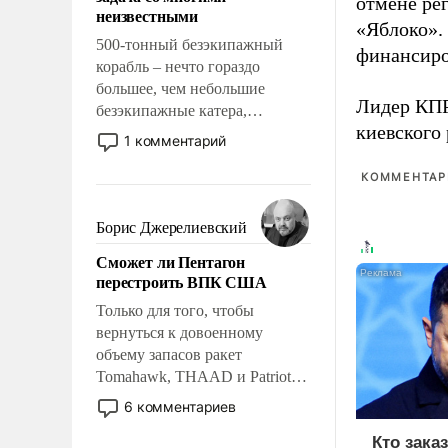
адаптироваться.
отмене ре
неизвестными
«Яблоко».
500-тонный безэкипажный
финансиро
корабль – нечто гораздо
большее, чем небольшие
Лидер КП
безэкипажные катера,
киевского
применение которых уже
1 комментарий
стало обыденностью. Задача по
созданию такого корабля очень
КОММЕНТАРИ
сложна и амбициозна. Однако
и ее реализация радикально
Борис Джерелиевский
поднимет наши боевые
Сможет ли Пентагон
возможности.
перестроить ВПК США
Только для того, чтобы
вернуться к довоенному
объему запасов ракет
Tomahawk, THAAD и Patriot
США потребуется более трех
6 комментариев
лет. Даже небольшая война с
Кто зака
Ираном опустошила