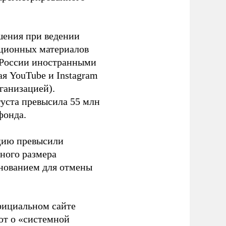
шения при ведении
ационных материалов
в России иностранными
я YouTube и Instagram
ганизацией).
густа превысила 55 млн
фонда.
ацию превысили
ного размера
основанием для отмены
фициальном сайте
ют о «системной