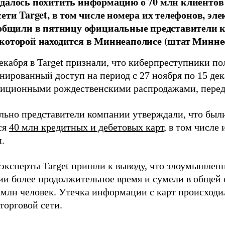
далось похитить информацию о 70 млн клиенто
сети Target, в том числе номера их телефонов, э
ообщили в пятницу официальные представители 
которой находится в Миннеаполисе (штат Миннес
екабря в Target признали, что киберпреступники п
ированный доступ на период с 27 ноября по 15 дека
диционными рождественскими распродажами, пере
льно представители компании утверждали, что был
ся
40 млн кредитных и дебетовых карт
, в том числе
.
 эксперты Target пришли к выводу, что злоумышлен
и более продолжительное время и сумели в общей
 млн человек. Утечка информации с карт происход
торговой сети.