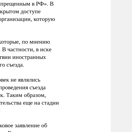
апрещенным в РФ». В
ткрытом доступе
организации, которую
которые, по мнению
В частности, в иске
тствии иностранных
о съезда.
век не являлись
проведения съезда
ек. Таким образом,
тельства еще на стадии
.
ковое заявление об