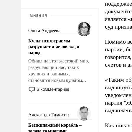
поддержке
документе
МНЕНИЯ
является 
суд призн
Ольга Андреева
Культ психотравмы
Помимо во
разрушает и человека, и
партии, б
народ
говорится,
Обиды на этот жестокий мир,
счетов и 
разрушающий нас, таких
хрупких и ранимых,
«Таким об
становятся новым культом,
выдвинуты
постепенно вытесняя и
6 комментариев
отменяя традиционное
уведомлени
требование к человеку – быть
партия "Я
мужественным и твердым под
выдвижения
ударами судьбы, брать на себя
Александр Тимохин
ответственность, помогать
Безэкипажный корабль –
Как писал
слабым, идти вперед и
задача со многими