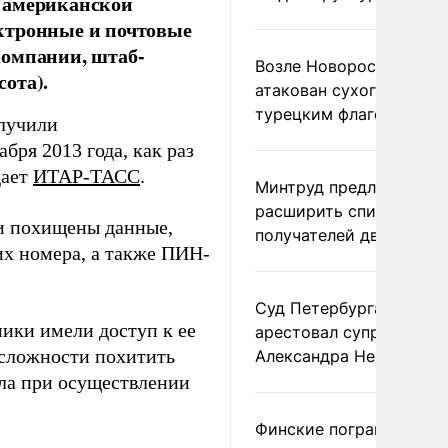
в американской
лектронные и почтовые
компании, штаб-
Возле Новороссийска
ота).
атакован сухогруз под
турецким флагом
олучили
бря 2013 года, как раз
дает
ИТАР-ТАСС
.
Минтруд предложил
расширить список
и похищены данные,
получателей двух пенс
 их номера, а также ПИН-
Суд Петербурга заочно
ники имели доступ к ее
арестовал супругу
 сложности похитить
Александра Невзорова
ила при осуществлении
Финские пограничники