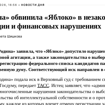
026, 16:56 •
НОВОСТИ ДНЯ
на» обвинила «Яблоко» в незак
ции и финансовых нарушениях
вета Шишкова
одина» заявила, что «Яблоко» допустило наруше
ной агитации, а также законодательства о выбор
регистрацию федерального списка кандидатов па
венную думу. Соответствующий иск направлен в с
одина» подала иск в Верховный суд с требованием с
 Госдуму, передает
ТАСС
. Истец заявляет, что «адм
многочисленные нарушения законодательства о выбор
ельства об интеллектуальной собственности и о про
му, каждое из которых влечет отмену регистрации 