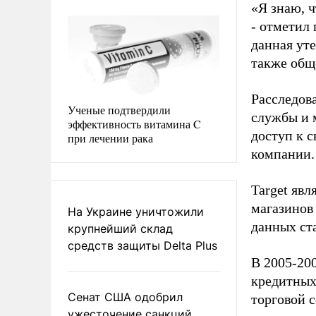
«Я знаю, ч
- отметил
данная ут
также общ
Расследов
Ученые подтвердили
службы и 
эффективность витамина C
доступ к с
при лечении рака
компании.
Target явл
магазинов
На Украине уничтожили
данных ст
крупнейший склад
средств защиты Delta Plus
В 2005-20
кредитных
Сенат США одобрил
торговой с
ужесточение санкций