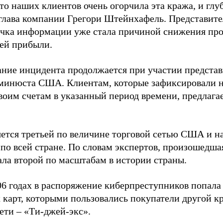
то наших клиентов очень огорчила эта кража, и глу
 глава компании Грегори Штейнхафель. Представител
ечка информации уже стала причиной снижения прод
ей прибыли.
ание инцидента продолжается при участии предста
минюста США. Клиентам, которые зафиксировали 
воим счетам в указанный период времени, предлагае
яется третьей по величине торговой сетью США и на
 по всей стране. По словам экспертов, произошедша
ала второй по масштабам в истории страны.
06 годах в распоряжение киберпреступников попала
 карт, которыми пользовались покупатели другой 
ети – «Ти-джей-экс».