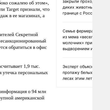
закрыли проходы для
боко сожалею об этом»,
диких животных на
и Target признали, что
границе с Россией
аж в ее магазинах, а
Семье фермера Уолкер
вителей Секретной
из мема «веселый
несанкционированный
молочник» пригрозили
тся обратиться в офис
выдворением из Росси
считывает 1,9 тыс.
Эксперт объяснил
я утечка персональных
пропажу белых грибов 
лесах этим летом
 информация о 94 млн
крупной американской