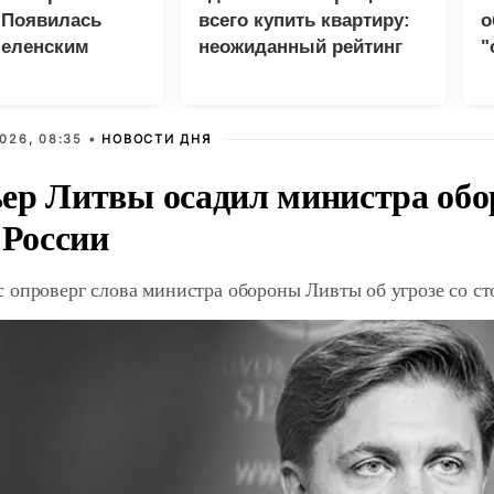
 Появилась
всего купить квартиру:
о
Зеленским
неожиданный рейтинг
"
с
026, 08:35 •
НОВОСТИ ДНЯ
ер Литвы осадил министра обо
 России
 опроверг слова министра обороны Ливты об угрозе со с