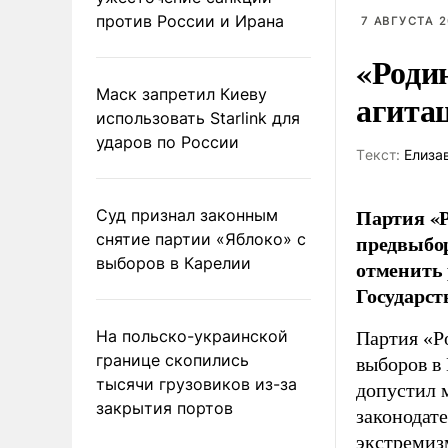
против России и Ирана
7 АВГУСТА 2
«Роди
Маск запретил Киеву
агита
использовать Starlink для
ударов по России
Tекст:
Елиза
Партия «Р
Суд признал законным
снятие партии «Яблоко» с
предвыбор
выборов в Карелии
отменить 
Государст
На польско-украинской
Партия «Р
границе скопились
выборов в
тысячи грузовиков из-за
допустил 
закрытия портов
законодат
экстремиз