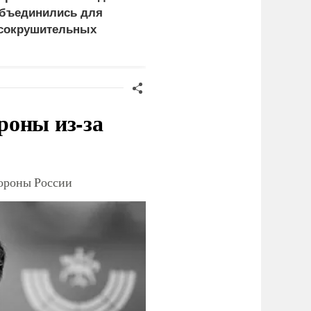
бъединились для
правосудия: что
сокрушительных
натворил сын
анкций" против России
украинского олигарха
роны из-за
тороны России