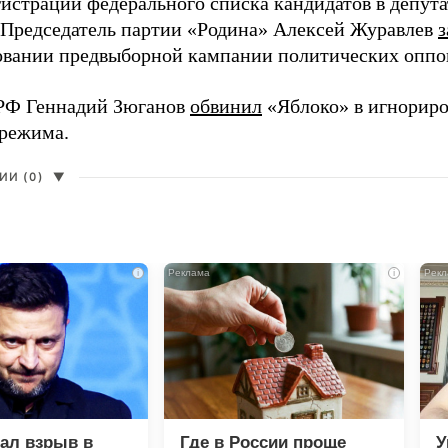
гистрации федерального списка кандидатов в депут
 Председатель партии «Родина» Алексей Журавлев
з
вании предвыборной кампании политических оппо
РФ Геннадий Зюганов
обвинил
«Яблоко» в игнорир
 режима.
И (0)
▼
i
i
зал взрыв в
Где в России проще
У