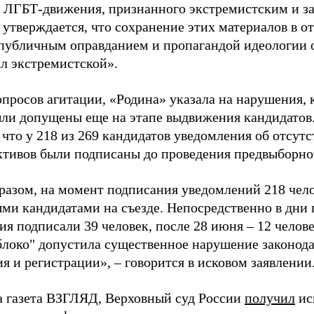
 ЛГБТ-движения, признанного экстремистским и з
 утверждается, что сохранение этих материалов в о
«публичным оправданием и пропагандой идеологии 
ал экстремистской».
просов агитации, «Родина» указала на нарушения, 
ыли допущены еще на этапе выдвижения кандидатов. 
 что у 218 из 269 кандидатов уведомления об отсу
активов были подписаны до проведения предвыборног
разом, на момент подписания уведомлений 218 чело
ми кандидатами на съезде. Непосредственно в дни 
я подписали 39 человек, после 28 июня – 12 челов
блоко" допустила существенное нарушение законода
 и регистрации», – говорится в исковом заявлении
а газета ВЗГЛЯД, Верховный суд России
получил
ис