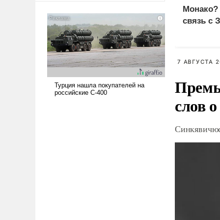
американские арсеналы.
Монако?
Сложившаяся ситуация
связь с 
означает многолетний период
уязвимости США, например,
перед Китаем.
7 АВГУСТА 2
Премь
слов о
Синкявичюс