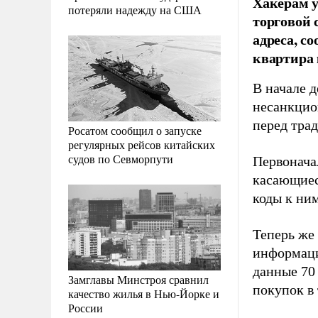
Хакерам у
потеряли надежду на США
торговой 
адреса, с
квартира 
В начале д
несанкцион
перед тра
Росатом сообщил о запуске
регулярных рейсов китайских
судов по Севморпути
Первонача
касающие
коды к ним
Теперь же
информаци
данные 70
Замглавы Минстроя сравнил
покупок в 
качество жилья в Нью-Йорке и
России