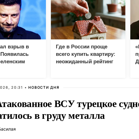
зал взрыв в
Где в России проще
«
 Появилась
всего купить квартиру:
п
Зеленским
неожиданный рейтинг
Д
026, 20:31 •
НОВОСТИ ДНЯ
Атакованное ВСУ турецкое судн
атилось в груду металла
Басилая