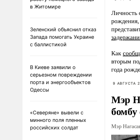
в Житомире
Личность 
рождения,
представи
Зеленский объяснил отказ
Запада помогать Украине
задержани
с баллистикой
Как
сообщ
вторым по
В Киеве заявили о
года рожд
серьезном повреждении
порта и энергообъектов
9 АВГУСТА 2
Одессы
Мэр Н
бомбу
«Северяне» вывели с
минного поля пленных
Мэр Нагаса
российских солдат