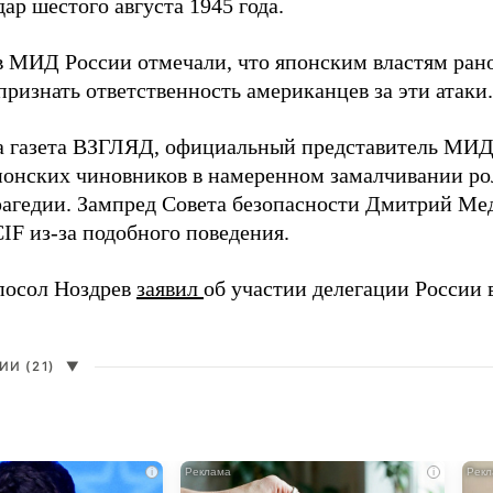
ар шестого августа 1945 года.
в МИД России отмечали, что японским властям рано
ризнать ответственность американцев за эти атаки.
а газета ВЗГЛЯД, официальный представитель МИ
онских чиновников в намеренном замалчивании ро
рагедии. Зампред Совета безопасности Дмитрий Ме
IF из-за подобного поведения.
посол Ноздрев
заявил
об участии делегации России 
И (21)
▼
i
i