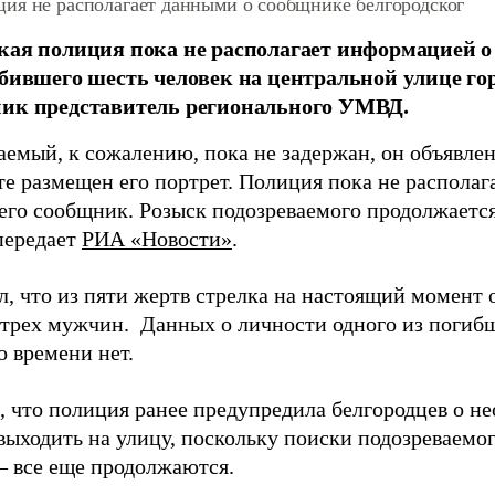
ия не располагает данными о сообщнике белгородског
кая полиция пока не располагает информацией 
убившего шесть человек на центральной улице гор
ник представитель регионального УМВД.
емый, к сожалению, пока не задержан, он объявлен
те размещен его портрет. Полиция пока не распола
его сообщник. Розыск подозреваемого продолжается»
передает
РИА «Новости»
.
л, что из пяти жертв стрелка на настоящий момент 
 трех мужчин.
Данных о личности одного из погиб
о времени нет.
 что полиция ранее предупредила белгородцев о не
выходить на улицу, поскольку поиски подозреваемог
– все еще продолжаются.