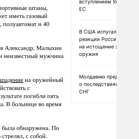
вступлением Украины в
спортивные штаны,
ЕС
жет иметь газовый
, полуавтомат и 40
В США испугались
реакции России и Кита
на истощение запасов
ов Александр, Малыхин
оружия
и неизвестный мужчина
Молдавию предупреди
ападение
на оружейный
о последствиях выхода
йствовать с
СНГ
езультате погибли пять
а. В больнице во время
 была обнаружена. По
стрелял, с собой.