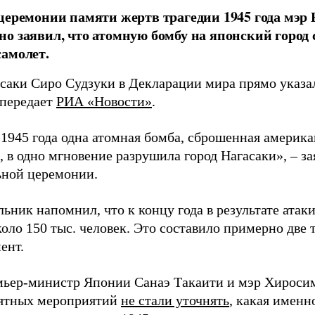
церемонии памяти жертв трагедии 1945 года мэр
о заявил, что атомную бомбу на японский город
амолет.
асаки Сиро Судзуки в Декларации мира прямо указа
 передает
РИА «Новости»
.
а 1945 года одна атомная бомба, сброшенная амери
 в одно мгновение разрушила город Нагасаки», – з
ной церемонии.
ьник напомнил, что к концу года в результате ата
оло 150 тыс. человек. Это составило примерно две 
ент.
мьер-министр Японии Санаэ Такаити и мэр Хироси
ятных мероприятий
не стали уточнять
, какая именн