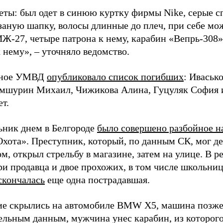
еты: был одет в синюю куртку фирмы Nike, серые 
заную шапку, волосы длинные до плеч, при себе мо
Ж-27, четыре патрона к нему, карабин «Вепрь-308»
 нему», – уточняло ведомство.
ьное УМВД
опубликовало список погибших
: Иваськ
мшурин Михаил, Чижикова Алина, Гуцуляк София 
ет.
ьник днем в Белгороде
было совершено разбойное н
Охота». Преступник, который, по данным СК, мог де
, открыл стрельбу в магазине, затем на улице. В р
ри продавца и двое прохожих, в том числе школьниц
скончалась
еще одна пострадавшая.
е скрылись на автомобиле BMW X5, машина позже
ельным данным, мужчина унес карабин, из которого 