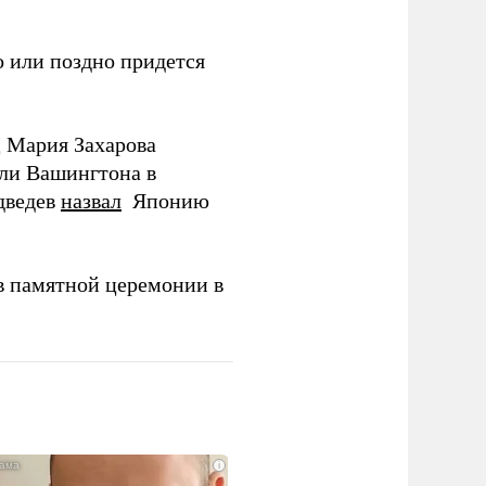
 или поздно придется
Д Мария Захарова
ли Вашингтона в
дведев
назвал
Японию
в памятной церемонии в
i