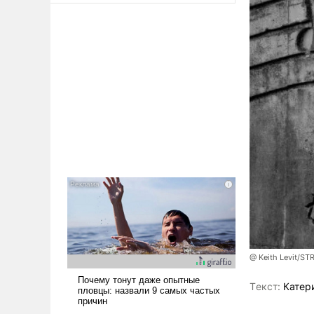
@ Keith Levit/ST
Tекст:
Катер