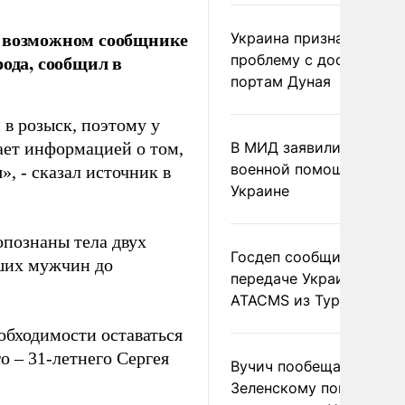
о возможном сообщнике
Украина признала
ода, сообщил в
проблему с доступом к
портам Дуная
 в розыск, поэтому у
гает информацией о том,
В МИД заявили о прямо
военной помощи Румы
, - сказал источник в
Украине
опознаны тела двух
Госдеп сообщил о
ших мужчин до
передаче Украине раке
ATACMS из Турции
обходимости оставаться
о – 31-летнего Сергея
Вучич пообещал
Зеленскому помочь со