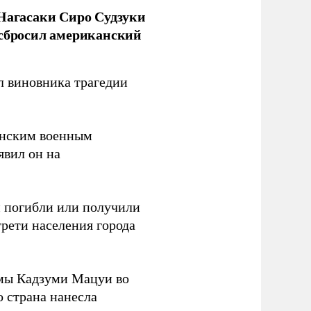
 Нагасаки Сиро Судзуки
 сбросил американский
л виновника трагедии
канским военным
аявил он на
ки погибли или получили
трети населения города
мы Кадзуми Мацуи во
о страна нанесла