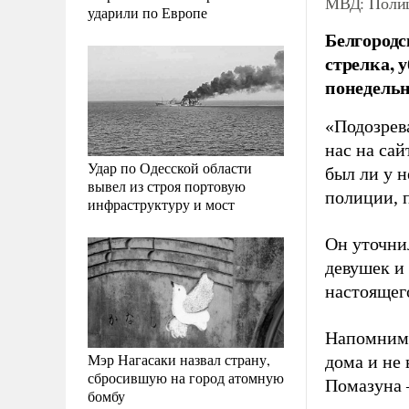
МВД: Полиц
ударили по Европе
Белгородс
стрелка, 
понедель
«Подозрева
нас на сай
Удар по Одесской области
был ли у н
вывел из строя портовую
полиции, 
инфраструктуру и мост
Он уточни
девушек и
настоящег
Напомним,
Мэр Нагасаки назвал страну,
дома и не 
сбросившую на город атомную
Помазуна 
бомбу