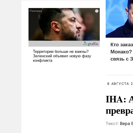
сложна и амбициозна. Однако
и ее реализация радикально
поднимет наши боевые
возможности.
Кто зака
Монако?
связь с 
8 АВГУСТА 2
IHA: 
превр
Tекст:
Вера 