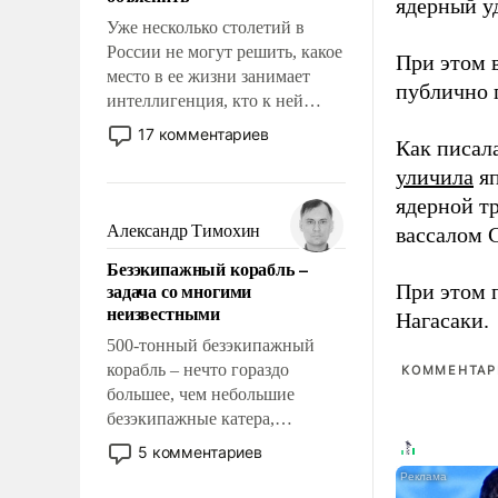
ядерный уд
Уже несколько столетий в
России не могут решить, какое
При этом 
место в ее жизни занимает
публично п
интеллигенция, кто к ней
принадлежит, а кого из нее
17 комментариев
Как писал
исключили с правом
восстановления и без оного. И
уличила
яп
чем она отличается от просто
ядерной т
образованных людей. Иногда
Александр Тимохин
вассалом C
казалось, что эти вопросы
Безэкипажный корабль –
решены раз и навсегда, но –
задача со многими
При этом 
нет, не решены.
неизвестными
Нагасаки.
500-тонный безэкипажный
корабль – нечто гораздо
КОММЕНТАРИ
большее, чем небольшие
безэкипажные катера,
применение которых уже
5 комментариев
стало обыденностью. Задача по
созданию такого корабля очень