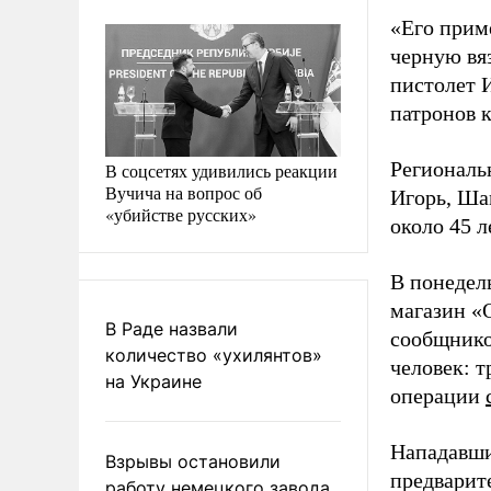
«Его прим
черную вя
пистолет И
патронов к
Регионал
В соцсетях удивились реакции
Вучича на вопрос об
Игорь, Ша
«убийстве русских»
около 45 л
В понедел
магазин «
В Раде назвали
сообщником
количество «ухилянтов»
человек: т
на Украине
операции
Нападавши
Взрывы остановили
предварит
работу немецкого завода