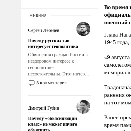
Во время 
официальн
МНЕНИЯ
военный с
Сергей Лебедев
Глава Наг
Почему русских так
1945 года,
интересует геополитика
Обвинения граждан России в
«9 август
нездоровом интересе к
самолетом,
геополитике –
мемориаль
несостоятельны. Этот интерес
рационален и прагматичен. Он
3 комментария
Градоначал
обусловлен тысячелетним
опытом выживания в крайне
ранения ок
непростых условиях и
на тот мом
фундаментальным знанием,
Дмитрий Губин
что мировая политика имеет
Ранее пре
Почему «объясняющий
свойство заявляться на порог
класс» не может ничего
время пам
нашего дома.
объяснить