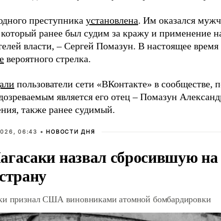
одного преступника
установлена
. Им оказался мужч
 который ранее был судим за кражу и применение 
телей власти, – Сергей Помазун. В настоящее вре
е
вероятного стрелка.
али
пользователи сети «ВКонтакте» в сообществе, 
дозреваемым является его отец – Помазун Алексан
ения, также ранее судимый.
026, 06:43 •
НОВОСТИ ДНЯ
агасаки назвал сбросившую на
 страну
ки признал США виновниками атомной бомбардировки