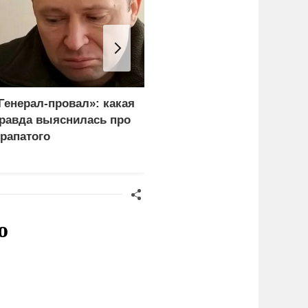
Генерал-провал»: какая
Рубио оправдался за
равда выяснилась про
переговоры с Россией
рапатого
перед Западом
о