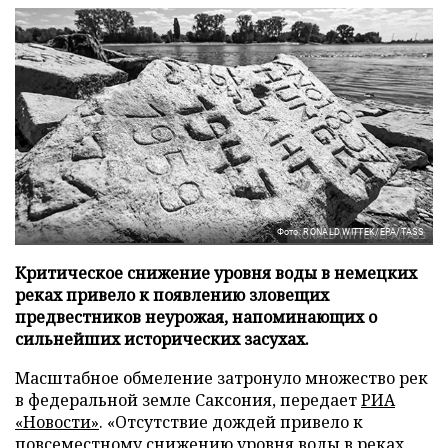
Фото: RONALD WITTEK/EPA/TASS
Критическое снижение уровня воды в немецких
реках привело к появлению зловещих
предвестников неурожая, напоминающих о
сильнейших исторических засухах.
Масштабное обмеление затронуло множество рек
в федеральной земле Саксония, передает
РИА
«Новости»
. «Отсутствие дождей привело к
повсеместному снижению уровня воды в реках