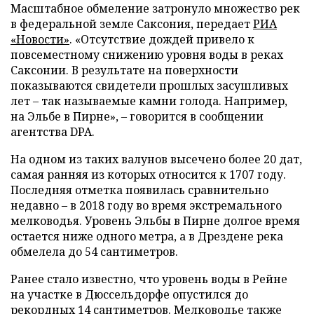
Масштабное обмеление затронуло множество рек
в федеральной земле Саксония, передает
РИА
«Новости»
. «Отсутствие дождей привело к
повсеместному снижению уровня воды в реках
Саксонии. В результате на поверхности
показываются свидетели прошлых засушливых
лет – так называемые камни голода. Например,
на Эльбе в Пирне», – говорится в сообщении
агентства DPA.
На одном из таких валунов высечено более 20 дат,
самая ранняя из которых относится к 1707 году.
Последняя отметка появилась сравнительно
недавно – в 2018 году во время экстремального
мелководья. Уровень Эльбы в Пирне долгое время
остается ниже одного метра, а в Дрездене река
обмелела до 54 сантиметров.
Ранее стало известно, что уровень воды в Рейне
на участке в Дюссельдорфе опустился до
рекордных 14 сантиметров. Мелководье также