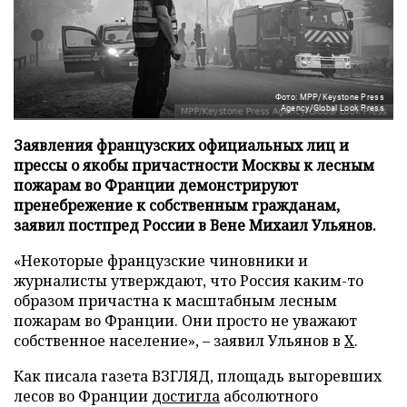
Фото: MPP/Keystone Press
Agency/Global Look Press
Заявления французских официальных лиц и
прессы о якобы причастности Москвы к лесным
пожарам во Франции демонстрируют
пренебрежение к собственным гражданам,
заявил постпред России в Вене Михаил Ульянов.
«Некоторые французские чиновники и
журналисты утверждают, что Россия каким-то
образом причастна к масштабным лесным
пожарам во Франции. Они просто не уважают
собственное население», – заявил Ульянов в
X
.
Как писала газета ВЗГЛЯД, площадь выгоревших
лесов во Франции
достигла
абсолютного