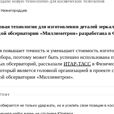
оздали новую технологию для космических телескопов
 Нижегородцев
овая технология для изготовления деталей зерка
ой обсерватории «Миллиметрон» разработана в 
я повышает точность и уменьшает стоимость изгот
ибора, поэтому может быть успешно использована 
ых обсерваторий, рассказали
ИТАР-ТАСС
в Физичес
оторый является головной организацией в проекте 
ой обсерватории «Миллиметрон».
 ТЕМУ
собирается не только удержать, но и усилить свои позиции в ко
решила найти жизнь на спутнике Юпитера