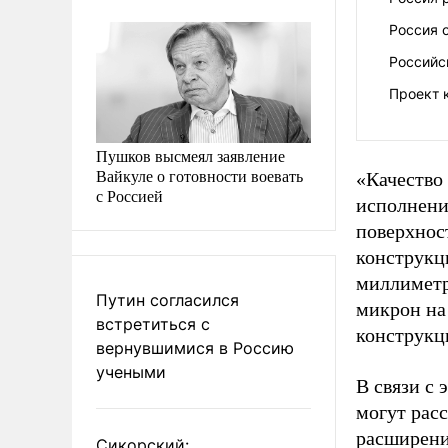
Россия 
Российс
Проект 
Пушков высмеял заявление
Вайкуле о готовности воевать
«Качество
с Россией
исполнени
поверхнос
конструкц
миллиметр
Путин согласился
микрон на 
встретиться с
конструкц
вернувшимися в Россию
учеными
В связи с 
могут рас
расширени
Сикорский: