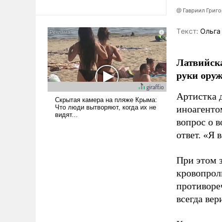
революционных изменений.
То, что несколько лет назад
@ Гавриил Григ
было образом для
Tекст:
Ольга
псевдонаучной фантастики,
стало всерьез обсуждаемой
идеей.
Латвийска
руки оруж
Артистка 
иноагентом
вопрос о 
ответ. «Я 
При этом з
кровопрол
противоре
всегда вер