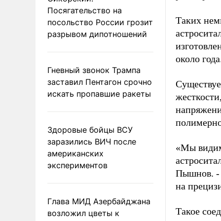
Посягательство на
Таких немн
посольство России грозит
астроситал
разрывом дипотношений
изготовле
около года
Гневный звонок Трампа
заставил Пентагон срочно
Существуе
искать пропавшие ракеты
жесткости,
напряжени
полимерно
Здоровые бойцы ВСУ
заразились ВИЧ после
«Мы видим
американских
астроситал
экспериментов
Пышнов. -
на прециз
Глава МИД Азербайджана
Такое соед
возложил цветы к