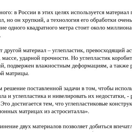
ого: в России в этих целях используется материал
л, но он хрупкий, а технология его обработки очень
ние одного квадратного метра стоит около миллиона
.
т другой материал – углепластик, превосходящий а
 массе, ударной прочности. Но углепластик короби
й, подвержен влажностным деформациям, а также 
й матрицы.
 решение поставленной задачи в том, чтобы испол
ла и углепластика и нивелировать их недостатки, -
 Это достигается тем, что углепластиковые констру
ионных матрицах из астроситалла».
инение двух материалов позволяет добиться впечат