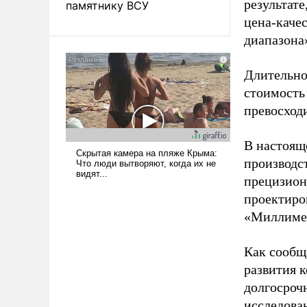
результат
памятнику ВСУ
цена-каче
диапазона
Длительнос
стоимость 
превосходи
В настоящ
производс
прецизион
проектиро
«Миллиме
Как сообщ
развития к
долгосроч
исследова