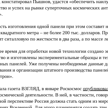
е, констатировал Пышнов, удастся «обеспечить наи
ство и успех на рынке суперточных космических ан
».
ть изготовления одной панели при этом составит н
квадратного метра – не более 200 тыс. долларов. П
т ситалловую по жесткости в два раза, а по массе лег
ее время для отработки новой технологии создано 
тво и изготовлены экспериментальные образцы и т
ных панелей. Уже получены необходимые данные дл
вания и организации штатного производства панеле
трон».
ала газета ВЗГЛЯД, в январе Роскосмос
опубликова
осмической деятельности. В ней, в частности, говор
ной перспективе Россия должна стать одним из мир
ниях Вселенной. Для этого планируется создать три