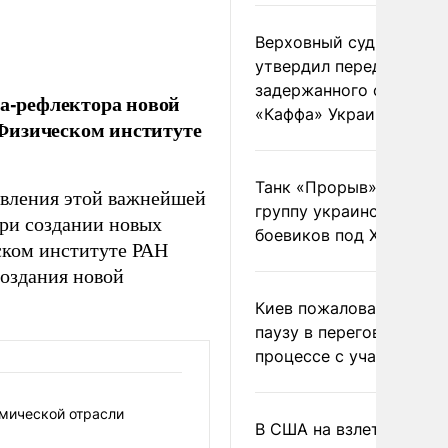
Верховный суд Швеции
утвердил передачу
задержанного сухогруз
ла-рефлектора новой
«Каффа» Украине
Физическом институте
Танк «Прорыв» уничто
овления этой важнейшей
группу украинских
при создании новых
боевиков под Харьково
ком институте РАН
создания новой
Киев пожаловался на
паузу в переговорном
процессе с участием 
смической отрасли
В США на взлете разби