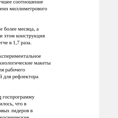
лучшее соотношение
тенн миллиметрового
е более месяца, а
ри этом конструкция
че в 1,7 раза.
экспериментальное
ехнологические макеты
я рабочего
й для рефлектора
л
госпрограмму
илось, что в
овых лидеров в
 космические