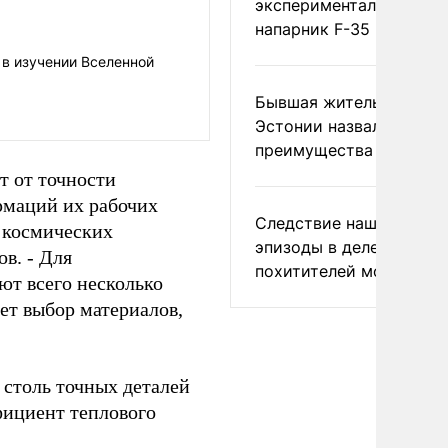
экспериментальный др
напарник F-35
 в изучении Вселенной
Бывшая жительница
Эстонии назвала главн
преимущества России
т от точности
рмаций их рабочих
Следствие нашло новы
а космических
эпизоды в деле
в. - Для
похитителей москвичек
ют всего несколько
ет выбор материалов,
 столь точных деталей
фициент теплового