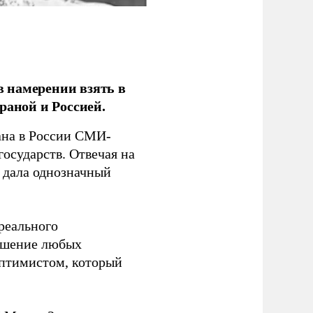
 намерении взять в
раной и Россией.
на в России СМИ-
государств. Отвечая на
 дала однозначный
 реального
решение любых
оптимистом, который