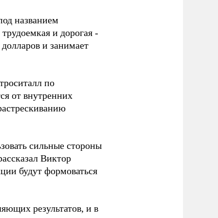
 под названием
 трудоемкая и дорогая -
 долларов и занимает
строситалл по
тся от внутренних
растрескиванию
ьзовать сильные стороны
 рассказал Виктор
кции будут формоваться
ляющих результатов, и в