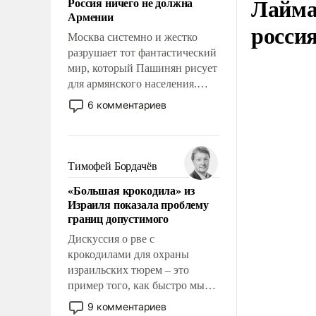
Лайма 
Россия ничего не должна
уязвимости США, например,
Армении
перед Китаем.
росси
Москва системно и жестко
разрушает тот фантастический
мир, который Пашинян рисует
для армянского населения.
Мир, где этому населению все
6 комментариев
должны просто по
определению, где его
политические прожекты будут
беспрекословно оплачиваться
Тимофей Бордачёв
за счет российских
«Большая крокодила» из
налогоплательщиков и где за
Израиля показала проблему
свои поступки не нужно
границ допустимого
отвечать.
Дискуссия о рве с
крокодилами для охраны
израильских тюрем – это
пример того, как быстро мы
двигаемся по пути
9 комментариев