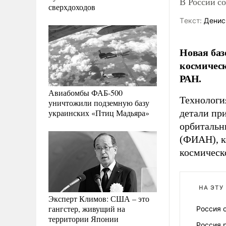
В России с
сверхдоходов
Tекст:
Денис
Новая баз
космическ
РАН.
Авиабомбы ФАБ-500
Технологи
уничтожили подземную базу
украинских «Птиц Мадьяра»
детали пр
орбитальн
(ФИАН), к
космическ
НА ЭТУ
Эксперт Климов: США – это
гангстер, живущий на
Россия 
территории Японии
Россия 