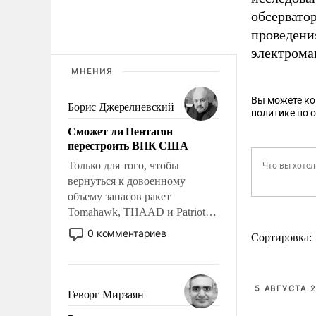
обсервато
проведени
электрома
МНЕНИЯ
Вы можете к
Борис Джерелиевский
политике по 
Сможет ли Пентагон
перестроить ВПК США
Только для того, чтобы
вернуться к довоенному
объему запасов ракет
Tomahawk, THAAD и Patriot
США потребуется более трех
0 комментариев
Сортировка:
лет. Даже небольшая война с
Ираном опустошила
американские арсеналы.
Сложившаяся ситуация
5 АВГУСТА 2
Геворг Мирзаян
означает многолетний период