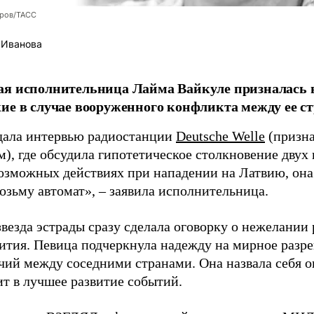
оров/ТАСС
 Иванова
я исполнительница Лайма Вайкуле призналась в
ие в случае вооруженного конфликта между ее ст
дала интервью радиостанции
Deutsche Welle
(призна
), где обсудила гипотетическое столкновение двух 
возможных действиях при нападении на Латвию, она
возьму автомат», – заявила исполнительница.
везда эстрады сразу сделала оговорку о нежелании
ития. Певица подчеркнула надежду на мирное раз
чий между соседними странами. Она назвала себя 
ит в лучшее развитие событий.