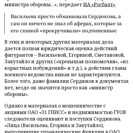
министра обороны...», передает
ИА «Росбалт»
.
Васильева просто обманывала Сердюкова, а
сам он ничего не знал об аферах, которые за
его спиной «прокручивали» подчиненные
В этих и некоторых других материалах дела
дается полная юридическая оценка действий
фигурантов – Васильевой, Егориной, Сметановой,
Закутайло и других («превышая полномочия», «из
корыстных побуждений» и т.д.), а действия главы
военного ведомства никак не характеризуются.
Более того, даже фамилии Сердюков в документах
нет, везде он значится просто как «министр
обороны».
Однако в материалах о мошенничестве с
акциями ОАО «31 ГПИСС» и недвижимостью ГУОВ
следователи оценивают и поступки Сердюкова.
«Лица (Васильева, Егорина и Закутайло),
выполнявшие управленческие функции в ОАО