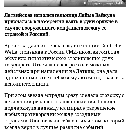
Фото: Гавриил Григоров/ТАСС
Латвийская исполнительница Лайма Вайкуле
призналась в намерении взять в руки оружие в
случае вооруженного конфликта между ее
страной и Россией.
Артистка дала интервью радиостанции
Deutsche
Welle
(признана в России СМИ-иноагентом), где
обсудила гипотетическое столкновение двух
государств. Отвечая на вопрос о возможных
действиях при нападении на Латвию, она дала
однозначный ответ. «Я возьму автомат», – заявила
исполнительница.
При этом звезда эстрады сразу сделала оговорку о
нежелании реального кровопролития. Певица
подчеркнула надежду на мирное разрешение
любых противоречий между соседними
странами. Она назвала себя оптимистом, который
всегда верит в лучшее развитие событий.