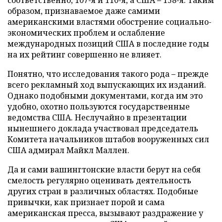
соответственно, 107-я и 110-я, а США
–
158-я. Таким
образом, признаваемое даже самими
американскими властями обострение социально-
экономических проблем и ослабление
международных позиций США в последние годы
на их рейтинг совершенно не влияет.
Понятно, что исследования такого рода
–
прежде
всего рекламный ход выпускающих их изданий.
Однако подобными документами, когда им это
удобно, охотно пользуются государственные
ведомства США. Неслучайно в презентации
нынешнего доклада участвовал председатель
Комитета начальников штабов вооруженных сил
США адмирал Майкл Маллен.
Да и сами вашингтонские власти берут на себя
смелость регулярно оценивать деятельность
других стран в различных областях. Подобные
привычки, как признает порой и сама
американская пресса, вызывают раздражение у