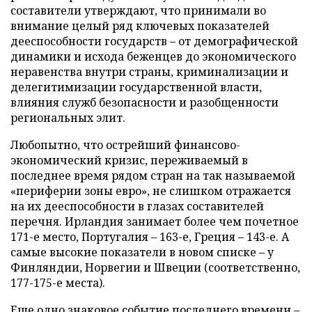
составители утверждают, что принимали во
внимание целый ряд ключевых показателей
дееспособности государств
–
от демографической
динамики и исхода беженцев до экономического
неравенства внутри страны, криминализации и
делегитимизации государственной власти,
влияния служб безопасности и разобщенности
региональных элит.
Любопытно, что острейший финансово-
экономический кризис, переживаемый в
последнее время рядом стран на так называемой
«периферии зоны евро», не слишком отражается
на их дееспособности в глазах составителей
перечня. Ирландия занимает более чем почетное
171-е место, Португалия
–
163-е, Греция
–
143-е. А
самые высокие показатели в новом списке
–
у
Финляндии, Норвегии и Швеции (соответственно,
177-175-е места).
Еще одно знаковое событие последнего времени
–