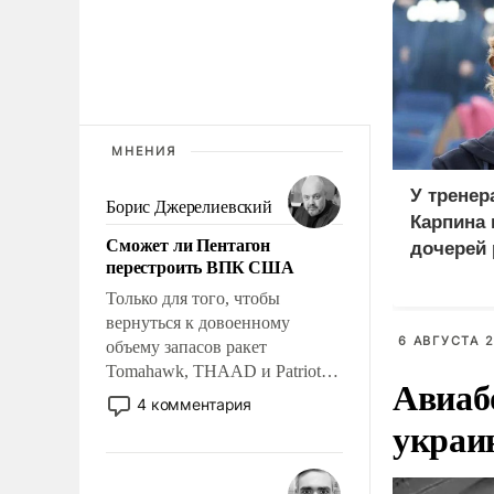
МНЕНИЯ
У тренер
Борис Джерелиевский
Карпина 
Сможет ли Пентагон
дочерей
перестроить ВПК США
Только для того, чтобы
вернуться к довоенному
6 АВГУСТА 2
объему запасов ракет
Tomahawk, THAAD и Patriot
Авиаб
США потребуется более трех
4 комментария
лет. Даже небольшая война с
украи
Ираном опустошила
американские арсеналы.
Сложившаяся ситуация