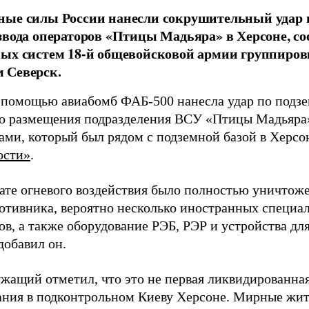
ные силы России нанесли сокрушительный удар 
звода операторов «Птицы Мадьяра» в Херсоне, с
ых систем 18-й общевойсковой армии группиров
 Северск.
 помощью авиабомб ФАБ-500 нанесла удар по подз
о размещения подразделения ВСУ «Птицы Мадьяра»
ами, который был рядом с подземной базой в Херсо
ости»
.
тате огневого воздействия было полностью уничтоже
ротивника, вероятно несколько иностранных специал
в, а также оборудование РЭБ, РЭР и устройства дл
добавил он.
жащий отметил, что это не первая ликвидированная
ния в подконтрольном Киеву Херсоне. Мирные жите