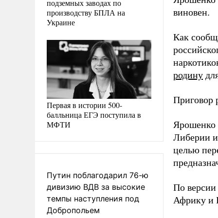
подземных заводах по
виновен.
производству БПЛА на
Украине
Как сообщ
российско
наркотико
родину
для
Приговор 
Первая в истории 500-
балльница ЕГЭ поступила в
МФТИ
Ярошенко 
Либерии и
целью пер
предназна
Путин поблагодарил 76-ю
дивизию ВДВ за высокие
По версии
темпы наступления под
Африку и 
Добропольем