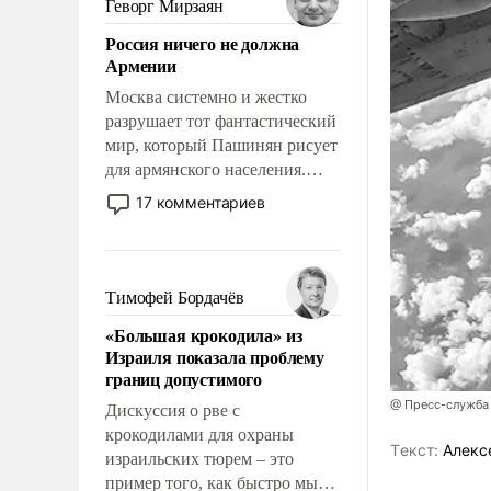
Геворг Мирзаян
означает многолетний период
Россия ничего не должна
уязвимости США, например,
Армении
перед Китаем.
Москва системно и жестко
разрушает тот фантастический
мир, который Пашинян рисует
для армянского населения.
Мир, где политические
17 комментариев
прожекты будут безусловно
оплачиваться за счет
российских
налогоплательщиков и где
Тимофей Бордачёв
Еревану за свои поступки не
«Большая крокодила» из
нужно отвечать.
Израиля показала проблему
границ допустимого
@ Пресс-служба
Дискуссия о рве с
крокодилами для охраны
Tекст:
Алекс
израильских тюрем – это
пример того, как быстро мы