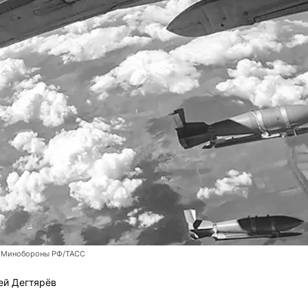
 Минобороны РФ/ТАСС
ей Дегтярёв