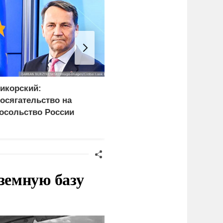
икорский:
Поляки кулаками
осягательство на
выгоняют из своей
осольство России
страны украинцев
розит разрывом
ипотношений
земную базу