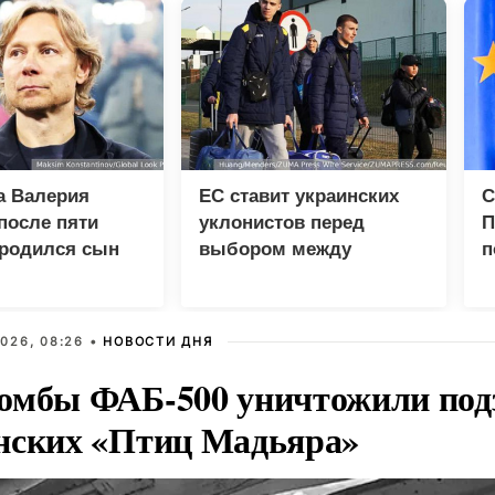
а Валерия
ЕС ставит украинских
С
после пяти
уклонистов перед
П
 родился сын
выбором между
п
нищетой и фронтом
г
д
026, 08:26 •
НОВОСТИ ДНЯ
омбы ФАБ-500 уничтожили под
нских «Птиц Мадьяра»