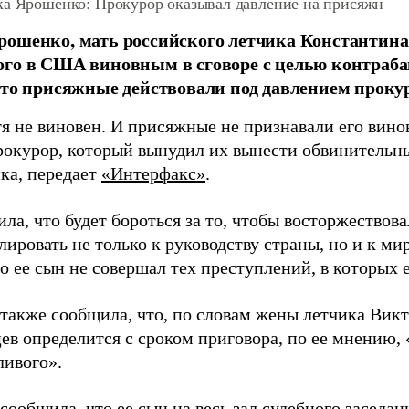
ка Ярошенко: Прокурор оказывал давление на присяжн
ошенко, мать российского летчика Константин
го в США виновным в сговоре с целью контраб
что присяжные действовали под давлением проку
я не виновен. И присяжные не признавали его вино
рокурор, который вынудил их вынести обвинительны
ика, передает
«Интерфакс»
.
ла, что будет бороться за то, чтобы восторжествова
лировать не только к руководству страны, но и к м
то ее сын не совершал тех преступлений, в которых
также сообщила, что, по словам жены летчика Викто
цев определится с сроком приговора, по ее мнению,
ливого».
ообщила, что ее сын на весь зал судебного заседани