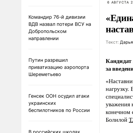
6 АВГУСТА 2
«Един
Командир 76-й дивизии
ВДВ назвал потери ВСУ на
наста
Добропольском
направлении
Tекст:
Дарья
Кандидат 
Путин разрешил
приватизацию аэропорта
за введен
Шереметьево
«Наставни
нагрузку. 
Генсек ООН осудил атаки
специалис
украинских
уважения к
беспилотников по России
конечном с
Болилой
Т
В российских школах