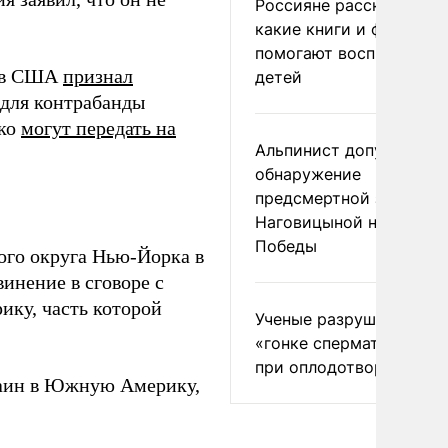
Россияне рассказали,
какие книги и фильмы
помогают воспитывать
х в США
признал
детей
 для контрабанды
нко
могут передать на
Альпинист допустил
обнаружение
предсмертной записки
Наговицыной на пике
Победы
ого округа Нью-Йорка в
инение в сговоре с
ику, часть которой
Ученые разрушили миф
«гонке сперматозоидов
при оплодотворении
каин в Южную Америку,