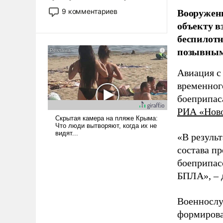
двигаемся по пути
Вооружен
9 комментариев
революционных изменений.
объекту в
То, что несколько лет назад
беспилотн
было образом для
позывным
псевдонаучной фантастики,
стало всерьез обсуждаемой
Авиация с
идеей.
временног
боеприпас
РИА «Нов
«В резуль
состава п
боеприпасо
БПЛА», – 
Военнослу
формирова