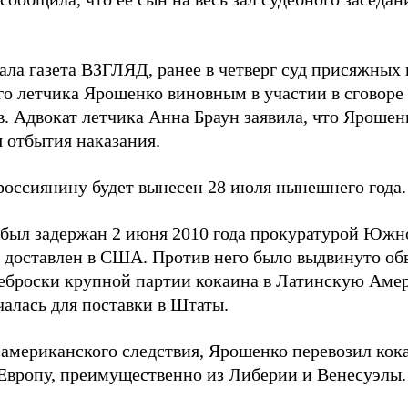
ала газета ВЗГЛЯД, ранее в четверг суд присяжны
го летчика Ярошенко виновным в участии в сговоре
в. Адвокат летчика Анна Браун заявила, что Яроше
 отбытия наказания.
россиянину будет вынесен 28 июля нынешнего года.
был задержан 2 июня 2010 года прокуратурой Южн
 доставлен в США. Против него было выдвинуто обв
еброски крупной партии кокаина в Латинскую Амер
чалась для поставки в Штаты.
 американского следствия, Ярошенко перевозил ко
Европу, преимущественно из Либерии и Венесуэлы.