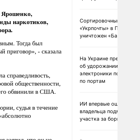
а Ярошенко,
анды наркотиков,
Сортировочный пункт
«Укрпочты» в Павлогра
рора.
уничтожен «Бандероль
вным. Тогда был
й приговор», - сказала
На Украине предупреди
об удорожании китайс
электроники после уда
ла справедливость,
по портам
ировой общественности,
 его обвинили в США.
ИИ впервые оштрафова
рии, судья в течение
владельца подмосковн
 «абсолютно
участка за борщевик
я заявил, что он не