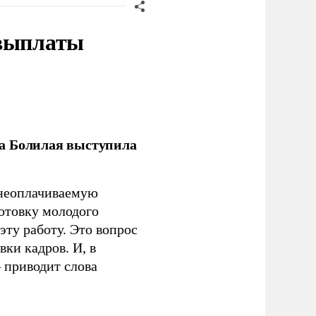
 выплаты
ла Болилая выступила
 неоплачиваемую
готовку молодого
ту работу. Это вопрос
ки кадров. И, в
– приводит слова