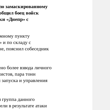
по замаскированному
ообщил боец войск
ки «Днепр» с
емному пункту
 и по складу с
не, пояснил собеседник
но более взвода личного
истов, пара тонн
я запуска и управления
 группа данного
ли в результате атаки