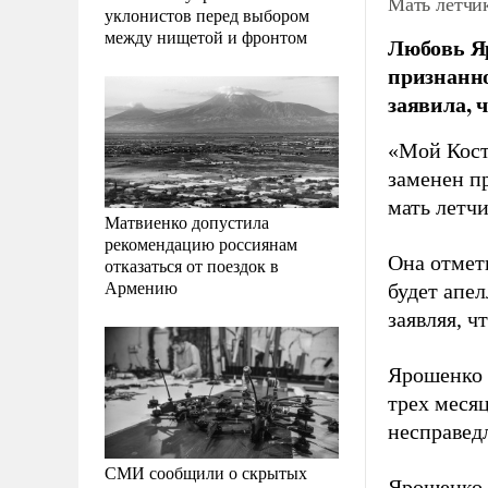
Мать летчи
уклонистов перед выбором
между нищетой и фронтом
Любовь Яр
признанно
заявила, 
«Мой Кост
заменен п
мать летч
Матвиенко допустила
рекомендацию россиянам
Она отмети
отказаться от поездок в
Армению
будет апел
заявляя, ч
Ярошенко 
трех меся
несправед
СМИ сообщили о скрытых
Ярошенко с