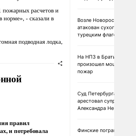
11 пожарных расчетов и
норме», - сказали в
Возле Новороссийска
атакован сухогруз под
турецким флагом
томная подводная лодка,
На НПЗ в Братиславе
произошел мощный
пожар
онной
Суд Петербурга заочно
арестовал супругу
Александра Невзорова
ния правил
ах, и потребовала
Финские пограничники