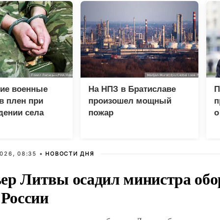
кие военные
На НПЗ в Братиславе
П
в плен при
произошел мощный
п
дении села
пожар
о
о
з
с
026, 08:35 •
НОВОСТИ ДНЯ
ер Литвы осадил министра обо
 России