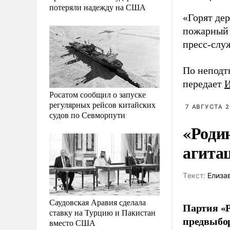
потеряли надежду на США
«Горят дер
пожарный 
пресс-слу
По неподт
передает
Росатом сообщил о запуске
регулярных рейсов китайских
7 АВГУСТА 2
судов по Севморпути
«Роди
агита
Tекст:
Елиза
Саудовская Аравия сделала
Партия «Р
ставку на Турцию и Пакистан
предвыбор
вместо США