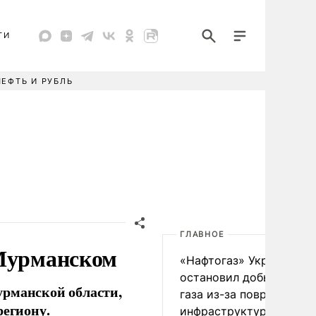
ТИ
НЕФТЬ И РУБЛЬ
ГЛАВНОЕ
 Мурманском
«Нафтогаз» Украины
остановил добычу нефт
урманской области,
газа из-за повреждения
региону.
инфраструктуры