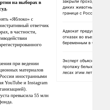
ртии на выборах в
закрыли проходы для
диких животных на
уд.
границе с Россией
нять «Яблоко» с
инистративный ответчик
Адвокат предупредил о
ах, в частности,
отказах во въезде
тиводействии
беременным в США
зарегистрированного
Эксперт объяснил
шения при ведении
пропажу белых грибов 
ационных материалов
лесах этим летом
в России иностранными
я YouTube и Instagram
ганизацией).
густа превысила 55 млн
фонда.