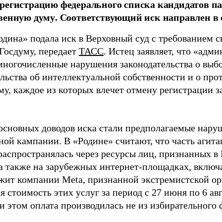
регистрацию федерального списка кандидатов па
венную думу. Соответствующий иск направлен в с
одина» подала иск в Верховный суд с требованием с
 Госдуму, передает
ТАСС
. Истец заявляет, что «адм
многочисленные нарушения законодательства о выбор
ельства об интеллектуальной собственности и о про
му, каждое из которых влечет отмену регистрации 
основных доводов иска стали предполагаемые нару
ной кампании. В «Родине» считают, что часть агит
распространялась через ресурсы лиц, признанных 
 а также на зарубежных интернет-площадках, включа
жит компании Meta, признанной экстремистской ор
 стоимость этих услуг за период с 27 июня по 6 ав
и этом оплата производилась не из избирательного 