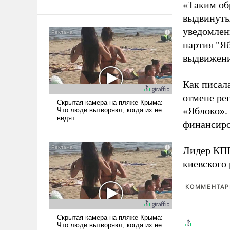
«Таким об
выдвинуты
уведомлени
партия "Я
выдвижения
Как писал
отмене ре
«Яблоко».
финансиро
Лидер КП
киевского
КОММЕНТАРИ