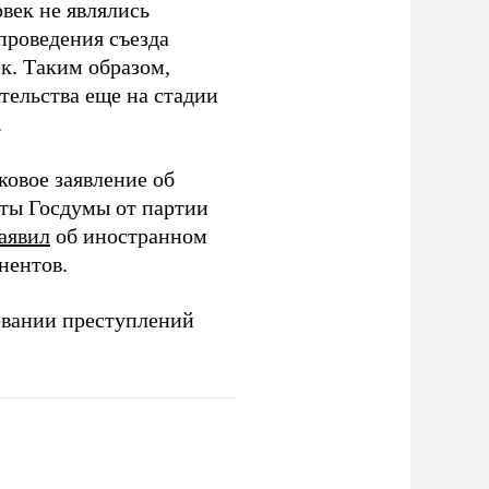
век не являлись
проведения съезда
ек. Таким образом,
тельства еще на стадии
.
ковое заявление об
аты Госдумы от партии
аявил
об иностранном
нентов.
овании преступлений