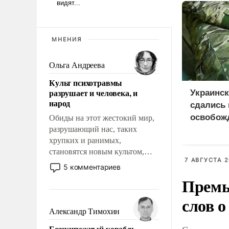
МНЕНИЯ
Ольга Андреева
Культ психотравмы
разрушает и человека, и
Украинс
народ
сдались 
освобож
Обиды на этот жестокий мир,
разрушающий нас, таких
Анискин
хрупких и ранимых,
становятся новым культом,
7 АВГУСТА 2
постепенно вытесняя и
5 комментариев
отменяя традиционное
Премь
требование к человеку – быть
мужественным и твердым под
слов о
ударами судьбы, брать на себя
Александр Тимохин
ответственность, помогать
Безэкипажный корабль –