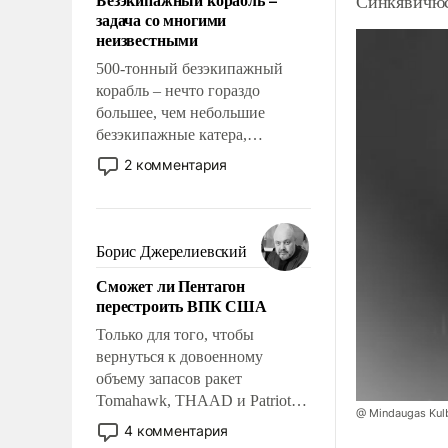
Синкявичюс
слабым, идти вперед и
задача со многими
адаптироваться.
неизвестными
500-тонный безэкипажный
корабль – нечто гораздо
большее, чем небольшие
безэкипажные катера,
применение которых уже
2 комментария
стало обыденностью. Задача по
созданию такого корабля очень
сложна и амбициозна. Однако
и ее реализация радикально
Борис Джерелиевский
поднимет наши боевые
Сможет ли Пентагон
возможности.
перестроить ВПК США
Только для того, чтобы
вернуться к довоенному
объему запасов ракет
Tomahawk, THAAD и Patriot
@ Mindaugas Kul
США потребуется более трех
4 комментария
лет. Даже небольшая война с