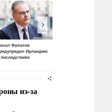
осол Филатов
Минобороны
редупредил Ирландию
опубликовало видео
 последствиях
удара по
адержания российских
логистическому центру
удов
ВСУ под Киевом
роны из-за