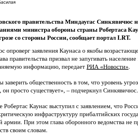
Басилая
овского правительства Миндаугас Синкявичюс не
аниями министра обороны страны Робертаса Кау
грозе со стороны России, сообщает портал LRT.
с опроверг заявления Каунаса о якобы возрастающе
ава правительства призвал не запугивать население
аняемую информацию, передает
РИА «Новости»
.
ы заверить общественность в том, что уровень угро
, он просто существует», – подчеркнул Синкявичюс.
е Робертас Каунас выступил с заявлением, что Росс
 критическую инфраструктуру прибалтийских госуда
й армии. При этом глава оборонного ведомства не 
ств своим словам.