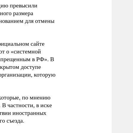
ацию превысили
ного размера
основанием для отмены
фициальном сайте
ют о «системной
апрещенным в РФ». В
ткрытом доступе
организации, которую
которые, по мнению
В частности, в иске
тствии иностранных
о съезда.