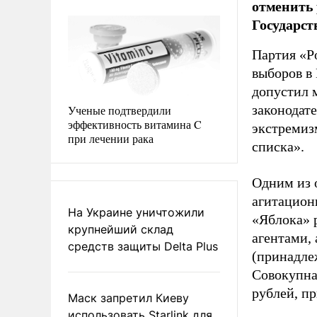
отменить 
Государст
Партия «Р
выборов в
допустил 
законодат
Ученые подтвердили
эффективность витамина C
экстремиз
при лечении рака
списка».
Одним из 
агитацион
На Украине уничтожили
«Яблока» 
крупнейший склад
агентами,
средств защиты Delta Plus
(принадле
Совокупная
рублей, пр
Маск запретил Киеву
использовать Starlink для