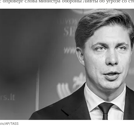
 опроверг слова министра обороны Ливты об угрозе со с
bis/AP/TASS