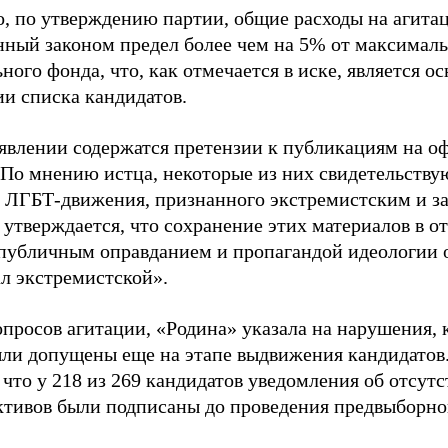
о, по утверждению партии, общие расходы на агит
нный законом предел более чем на 5% от максималь
ного фонда, что, как отмечается в иске, является 
ии списка кандидатов.
аявлении содержатся претензии к публикациям на о
 По мнению истца, некоторые из них свидетельству
 ЛГБТ-движения, признанного экстремистским и з
 утверждается, что сохранение этих материалов в о
«публичным оправданием и пропагандой идеологии 
ал экстремистской».
просов агитации, «Родина» указала на нарушения, 
ыли допущены еще на этапе выдвижения кандидатов. 
 что у 218 из 269 кандидатов уведомления об отсу
активов были подписаны до проведения предвыборног