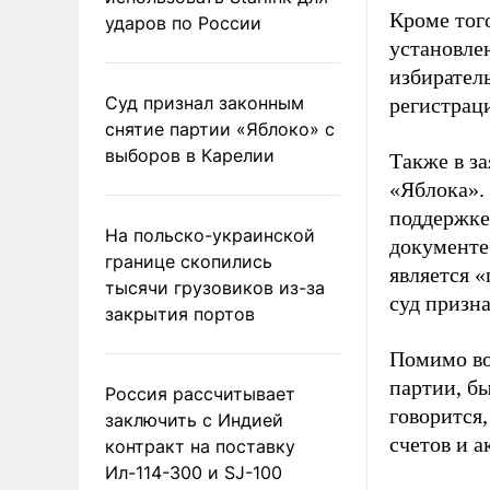
Кроме тог
ударов по России
установле
избиратель
Суд признал законным
регистрац
снятие партии «Яблоко» с
выборов в Карелии
Также в з
«Яблока».
поддержке
На польско-украинской
документе
границе скопились
является 
тысячи грузовиков из-за
суд призн
закрытия портов
Помимо во
партии, б
Россия рассчитывает
говорится,
заключить с Индией
счетов и 
контракт на поставку
Ил-114-300 и SJ-100