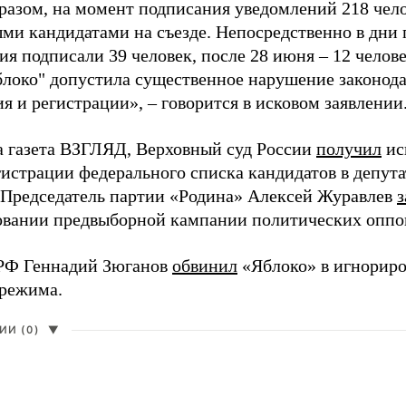
разом, на момент подписания уведомлений 218 чело
ми кандидатами на съезде. Непосредственно в дни 
я подписали 39 человек, после 28 июня – 12 челов
блоко" допустила существенное нарушение законода
 и регистрации», – говорится в исковом заявлении
а газета ВЗГЛЯД, Верховный суд России
получил
ис
гистрации федерального списка кандидатов в депут
 Председатель партии «Родина» Алексей Журавлев
з
вании предвыборной кампании политических оппо
РФ Геннадий Зюганов
обвинил
«Яблоко» в игнорир
 режима.
И (0)
▼