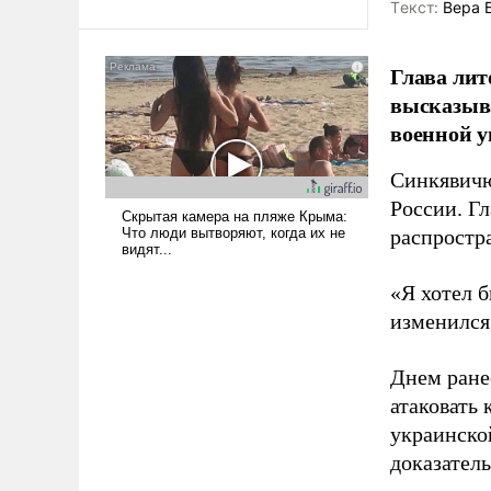
Tекст:
Вера 
Ираном опустошила
американские арсеналы.
Сложившаяся ситуация
Глава лит
означает многолетний период
высказыв
уязвимости США, например,
военной у
перед Китаем.
Синкявичю
России. Гл
распростр
«Я хотел б
изменился
Днем ране
атаковать
украинско
доказатель