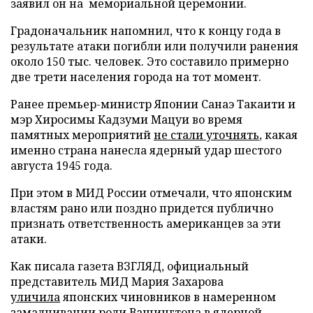
заявил он на мемориальной церемонии.
Градоначальник напомнил, что к концу года в
результате атаки погибли или получили ранения
около 150 тыс. человек. Это составило примерно
две трети населения города на тот момент.
Ранее премьер-министр Японии Санаэ Такаити и
мэр Хиросимы Кадзуми Мацуи во время
памятных мероприятий
не стали уточнять
, какая
именно страна нанесла ядерный удар шестого
августа 1945 года.
При этом в МИД России отмечали, что японским
властям рано или поздно придется публично
признать ответственность американцев за эти
атаки.
Как писала газета ВЗГЛЯД, официальный
представитель МИД Мария Захарова
уличила
японских чиновников в намеренном
замалчивании роли Вашингтона в ядерной