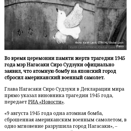
Фото: Keith Levit/STRKHL/Global Look
Press
Во время церемонии памяти жертв трагедии 1945
года мэр Нагасаки Сиро Судзуки официально
заявил, что атомную бомбу на японский город
сбросил американский военный самолет.
Глава Нагасаки Сиро Судзуки в Декларации мира
прямо указал виновника трагедии 1945 года,
передает
РИА «Новости»
.
«9 августа 1945 года одна атомная бомба,
сброшенная американским военным самолетом, в
одно мгновение разрушила город Нагасаки», –