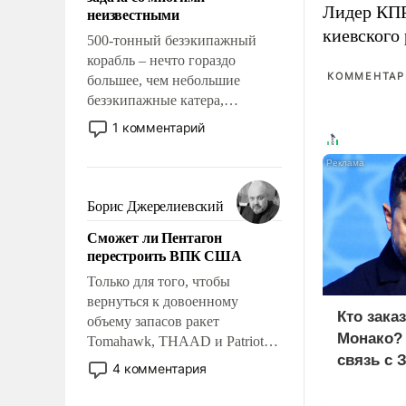
адаптироваться.
Лидер КП
неизвестными
киевского
500-тонный безэкипажный
корабль – нечто гораздо
КОММЕНТАРИ
большее, чем небольшие
безэкипажные катера,
применение которых уже
1 комментарий
стало обыденностью. Задача по
созданию такого корабля очень
сложна и амбициозна. Однако
и ее реализация радикально
Борис Джерелиевский
поднимет наши боевые
Сможет ли Пентагон
возможности.
перестроить ВПК США
Только для того, чтобы
вернуться к довоенному
Кто зака
объему запасов ракет
Монако?
Tomahawk, THAAD и Patriot
связь с 
США потребуется более трех
4 комментария
лет. Даже небольшая война с
Ираном опустошила