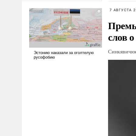
американские арсеналы.
7 АВГУСТА 2
Сложившаяся ситуация
означает многолетний период
Премь
уязвимости США, например,
перед Китаем.
слов о
Синкявичюс