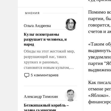
Помимо во
МНЕНИЯ
партии, б
говорится,
Ольга Андреева
счетов и 
Культ психотравмы
разрушает и человека, и
народ
«Таким об
выдвинуты
Обиды на этот жестокий мир,
уведомлени
разрушающий нас, таких
хрупких и ранимых,
партия "Я
становятся новым культом,
выдвижения
постепенно вытесняя и
5 комментариев
отменяя традиционное
Как писал
требование к человеку – быть
отмене ре
мужественным и твердым под
«Яблоко».
ударами судьбы, брать на себя
Александр Тимохин
ответственность, помогать
финансиро
Безэкипажный корабль –
слабым, идти вперед и
задача со многими