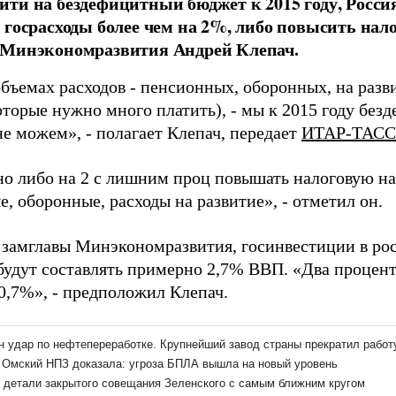
ти на бездефицитный бюджет к 2015 году, Росси
 госрасходы более чем на 2%, либо повысить нало
 Минэкономразвития Андрей Клепач.
бъемах расходов - пенсионных, оборонных, на разви
которые нужно много платить), - мы к 2015 году бе
не можем», - полагает Клепач, передает
ИТАР-ТАСС
о либо на 2 с лишним проц повышать налоговую наг
, оборонные, расходы на развитие», - отметил он.
 замглавы Минэкономразвития, госинвестиции в ро
 будут составлять примерно 2,7% ВВП. «Два процент
 0,7%», - предположил Клепач.