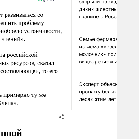
закрыли проходы для
диких животных на
 развиваться со
границе с Россией
 решить проблему
приобрело устойчивости,
 чтений».
Семье фермера Уолкер
из мема «веселый
молочник» пригрозили
ста российской
выдворением из Росси
ых ресурсов, сказал
 составляющей, то его
Эксперт объяснил
пропажу белых грибов 
ть примерно ту же
лесах этим летом
Клепач.
онной