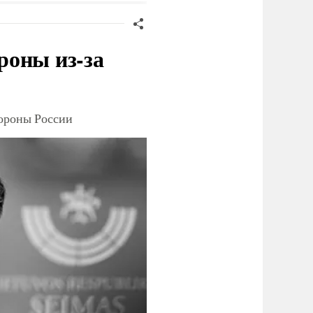
роны из-за
тороны России