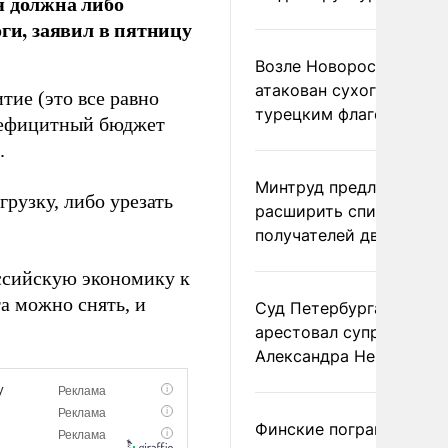
я должна либо
ги, заявил в пятницу
Возле Новороссийска
атакован сухогруз под
тие (это все равно
турецким флагом
здефицитный бюджет
.
Минтруд предложил
рузку, либо урезать
расширить список
получателей двух пенс
ссийскую экономику к
а можно снять, и
Суд Петербурга заочно
арестовал супругу
Александра Невзорова
Финские пограничники