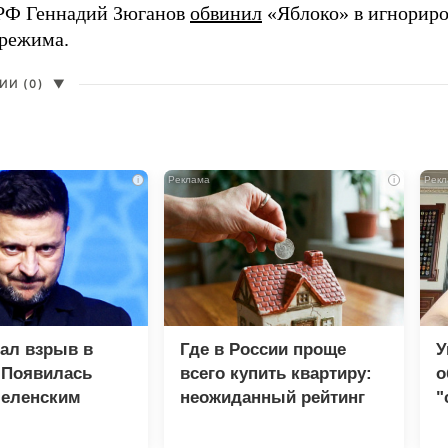
РФ Геннадий Зюганов
обвинил
«Яблоко» в игнорир
 режима.
И (0)
▼
i
i
зал взрыв в
Где в России проще
У
 Появилась
всего купить квартиру:
о
Зеленским
неожиданный рейтинг
"
с