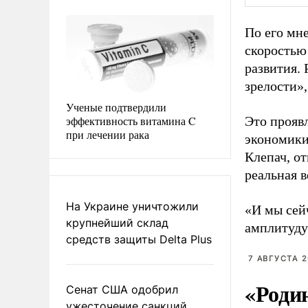
По его мн
скоростью
развития. 
зрелости»,
Ученые подтвердили
эффективность витамина C
Это проявл
при лечении рака
экономики
Клепач, от
реальная 
На Украине уничтожили
«И мы сейч
крупнейший склад
амплитуду 
средств защиты Delta Plus
7 АВГУСТА 2
«Роди
Сенат США одобрил
ужесточение санкций