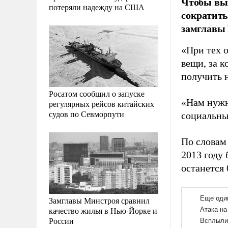
Чтобы вый
потеряли надежду на США
сократить
замглавы
«При тех о
вещи, за 
получить 
Росатом сообщил о запуске
«Нам нужн
регулярных рейсов китайских
судов по Севморпути
социальные
По словам
2013 году
останется
Замглавы Минстроя сравнил
качество жилья в Нью-Йорке и
России