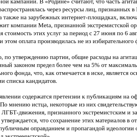
ной кампании. В «Родине» считают, что часть агит
распространялась через ресурсы лиц, признанных 
 а также на зарубежных интернет-площадках, включа
жит компании Meta, признанной экстремистской ор
 стоимость этих услуг за период с 27 июня по 6 ав
и этом оплата производилась не из избирательного 
о, по утверждению партии, общие расходы на агит
нный законом предел более чем на 5% от максималь
ного фонда, что, как отмечается в иске, является 
ии списка кандидатов.
аявлении содержатся претензии к публикациям на о
 По мнению истца, некоторые из них свидетельству
 ЛГБТ-движения, признанного экстремистским и з
 утверждается, что сохранение этих материалов в о
«публичным оправданием и пропагандой идеологии 
ал экстремистской».