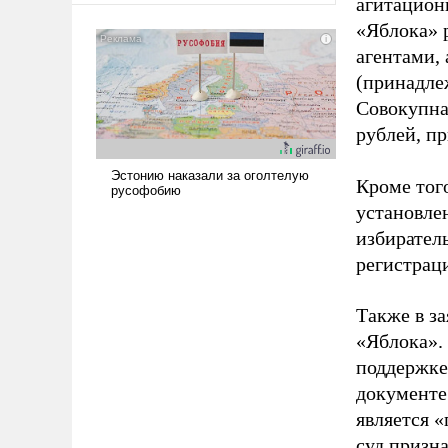
агитацион
«Яблока» 
агентами,
(принадле
Совокупная
рублей, пр
Кроме тог
установле
избиратель
регистрац
Также в з
«Яблока».
поддержке
документе
является 
суд призн