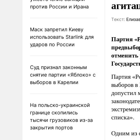
агита
против России и Ирана
Tекст:
Елиза
Маск запретил Киеву
использовать Starlink для
Партия «Р
ударов по России
предвыбор
отменить 
Государст
Суд признал законным
снятие партии «Яблоко» с
Партия «Р
выборов в Карелии
выборов в
допустил 
законодат
На польско-украинской
экстремиз
границе скопились
списка».
тысячи грузовиков из-за
закрытия портов
Одним из 