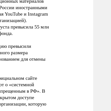
ационных материалов
в России иностранными
я YouTube и Instagram
ганизацией).
густа превысила 55 млн
фонда.
ацию превысили
ного размера
основанием для отмены
фициальном сайте
ют о «системной
апрещенным в РФ». В
ткрытом доступе
организации, которую