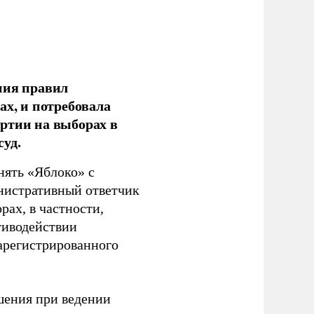
ния правил
ах, и потребовала
ртии на выборах в
уд.
нять «Яблоко» с
инистративный ответчик
ах, в частности,
тиводействии
зарегистрированного
шения при ведении