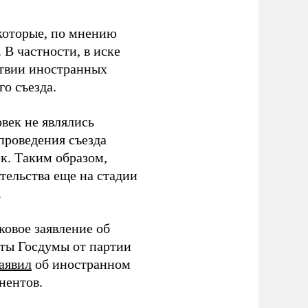
которые, по мнению
В частности, в иске
тствии иностранных
о съезда.
век не являлись
проведения съезда
ек. Таким образом,
тельства еще на стадии
.
ковое заявление об
аты Госдумы от партии
аявил
об иностранном
нентов.