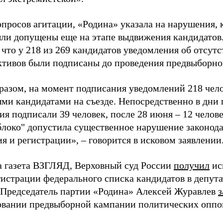
просов агитации, «Родина» указала на нарушения, 
ыли допущены еще на этапе выдвижения кандидатов. 
 что у 218 из 269 кандидатов уведомления об отсу
активов были подписаны до проведения предвыборног
разом, на момент подписания уведомлений 218 чело
ми кандидатами на съезде. Непосредственно в дни 
я подписали 39 человек, после 28 июня – 12 челов
блоко" допустила существенное нарушение законода
 и регистрации», – говорится в исковом заявлении
а газета ВЗГЛЯД, Верховный суд России
получил
ис
гистрации федерального списка кандидатов в депут
 Председатель партии «Родина» Алексей Журавлев
з
вании предвыборной кампании политических оппо