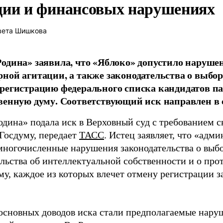
ции и финансовых нарушениях
вета Шишкова
одина» заявила, что «Яблоко» допустило наруше
ной агитации, а также законодательства о выбор
регистрацию федерального списка кандидатов па
венную думу. Соответствующий иск направлен в с
одина» подала иск в Верховный суд с требованием с
 Госдуму, передает
ТАСС
. Истец заявляет, что «адм
многочисленные нарушения законодательства о выбор
ельства об интеллектуальной собственности и о про
му, каждое из которых влечет отмену регистрации 
основных доводов иска стали предполагаемые нару