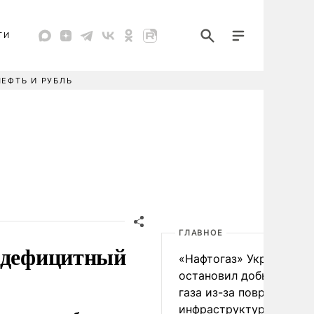
ТИ
НЕФТЬ И РУБЛЬ
ГЛАВНОЕ
ездефицитный
«Нафтогаз» Украины
остановил добычу нефт
газа из-за повреждения
инфраструктуры